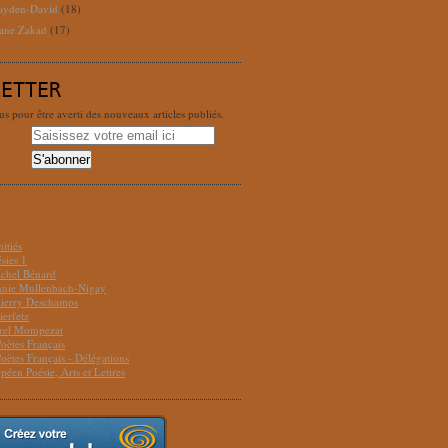
ayden-David
(18)
ane Zakad
(17)
LETTER
 pour être averti des nouveaux articles publiés.
S
itiés
sies 1
ichel Bénard
Annie Mullenbach-Nigay
hierry Deschamps
ierfetz
urel Mompezat
Poètes Français
Poètes Français - Délégations
péen Poésie, Arts et Lettres