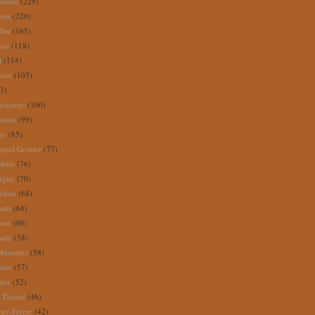
nhardt
(229)
rez
(226)
ller
(165)
eud
(118)
i
(114)
zior
(105)
3)
schamps
(100)
douin
(99)
ay
(85)
mpel Grenier
(77)
thier
(76)
igny
(70)
uchon
(68)
tado
(64)
rme
(60)
audy
(58)
Mustapha
(58)
mier
(57)
tier
(52)
e Theard
(46)
ier-Férère
(42)