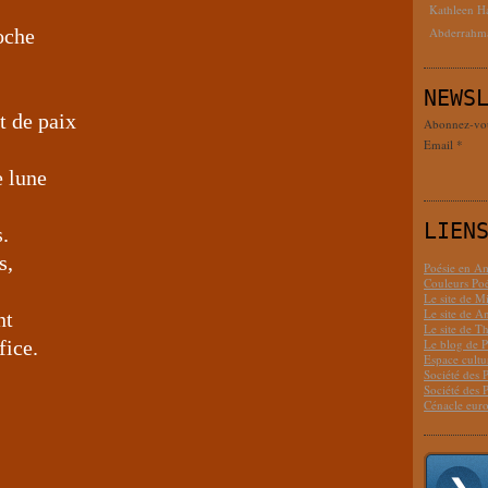
Kathleen H
oche
Abderrahm
NEWS
t de paix
Abonnez-vous
Email
e lune
LIEN
s.
s,
Poésie en Am
Couleurs Poé
Le site de M
Le site de 
nt
Le site de T
fice.
Le blog de P
Espace cult
Société des 
Société des 
Cénacle euro