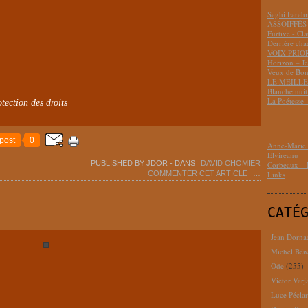
Saghi Fara
ASSOIFFÉS 
Furtive - Cl
Derrière cha
VOIX PRIO
Horizon – J
Veux de Bon
LE MEILLEU
Blanche nui
La Poétesse 
tection des droits
post
0
Anne-Marie D
Elvireanu
PUBLISHED BY JDOR
-
DANS
DAVID CHOMIER
Corbeaux – B
COMMENTER CET ARTICLE
…
Links
CATÉ
Jean Dorna
Michel Bén
Ode
(255)
Victor Varj
Luce Pécla