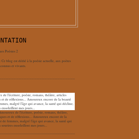
ENTATION
urs Poésies 2
: Ce blog est dédié à la poésie actuelle, aux poètes
connus et vivants.
Amoureux de l'écriture, poésie, romans, théâtre,
tiques et de réflexions... Amoureux encore de la
nt de femmes, malgré l'âge qui avance, la santé qui
s sourires ensoleillent mes jours...