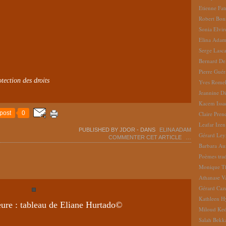
Etienne Fat
Robert Bon
Sonia Elvi
Elina Ada
Serge Lasc
Bernard De
Pierre Gué
tection des droits
Yves Romel
Jeannine D
Kacem Issa
post
0
Claire Pren
Leafar Izen
PUBLISHED BY JDOR
-
DANS
ELINA ADAM
Gérard Ley
COMMENTER CET ARTICLE
…
Barbara Au
Poèmes tradu
Monique Th
Athanase V
Gérard Caz
Kathleen H
eure : tableau de Eliane Hurtado©
Miloud Ke
Salah Bekk