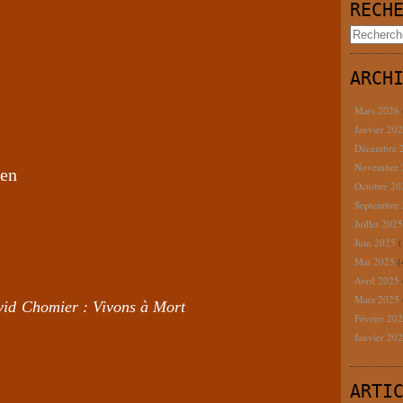
RECH
ARCH
Mars 2026
Janvier 20
Décembre 
Novembre
ien
Octobre 2
Septembre
Juillet 202
Juin 2025
(
Mai 2025
(
Avril 2025
Mars 2025
il de David Chomier : Vivons à Mort
Février 20
Janvier 20
ARTI