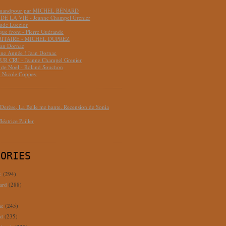
hmandpour par MICHEL BÉNARD
DE LA VIE - Jeanne Champel Grenier
aude Luezior
que front - Pierre Guérande
RITAIRE - MICHEL DUPREZ
ean Dornac
ne Année ! Jean Dornac
R CRU - Jeanne Champel Grenier
t de Noël - Roland Souchon
- Nicole Coppey
erèse, La Belle me hante. Recension de Sonia
éatrice Pailler
GORIES
c
(294)
ard
(288)
ac
(245)
rd
(235)