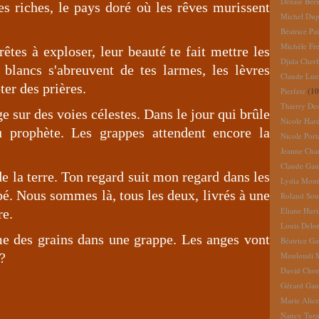
Denise Ber
s riches, le pays doré où les rêves murissent
Michel Dup
Béatrice Pai
Michèle Fr
êtes à exploser, leur beauté te fait mettre les
Djida Cherf
 blancs s'abreuvent de tes larmes, les lèvres
Claude Lue
er des prières.
Pierfetz
(10
Thierry De
e sur des voies célestes. Dans le jour qui brûle
Nicole Har
u prophète. Les grappes attendent encore la
Nicole Port
Jeanne Cha
Claude Gau
de la terre. Ton regard suit mon regard dans les
Lydia Mont
pé. Nous sommes là, tous les deux, livrés à une
Roland So
Eliane Hur
re.
Louis Delo
e des grains dans une grappe. Les anges vont
Béatrice G
 ?
Mouloudi 
David Cho
Gérard Gau
Marie Alic
Nancy Turn