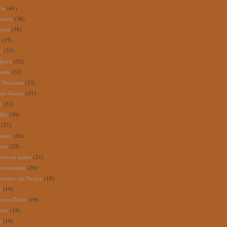
ras
(41)
nefoy
(38)
reanu
(38)
m
(35)
ar
(33)
lpech
(32)
rande
(32)
 Toussaint
(32)
ion-Guérin
(31)
d
(31)
dkis
(30)
(27)
zieux
(26)
zou
(25)
its en italien
(21)
omassettie
(20)
antchev de Thracy
(19)
é
(19)
yden-David
(19)
ddar
(19)
a
(19)