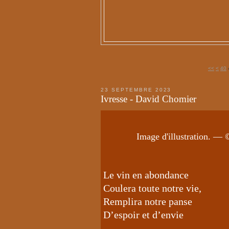
10
20
30
<<
<
40
23 SEPTEMBRE 2023
Ivresse - David Chomier
Image d'illustration. — 
Le vin en abondance
Coulera toute notre vie,
Remplira notre panse
D’espoir et d’envie