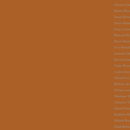
Etienne Fat
Robert Bon
Sonia Elvi
Elina Ada
Serge Lasc
Bernard De
Pierre Gué
Yves Romel
Jeannine D
Kacem Issa
Claire Pren
Leafar Izen
Gérard Ley
Barbara Au
Poèmes tradu
Monique Th
Athanase V
Gérard Caz
Kathleen H
Miloud Ke
Salah Bekk