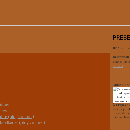
PRÉS
Blog
: Coule
Description
connus ou in
Contact
Name :
jdor
tions
À Propos :
articles poli
tres
beauté de ta
dire (blog culturel)
décline, leur
bdelkader (blog culturel)