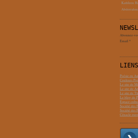
Kathleen H
Abderrahm
NEWS
Abonnez-vous
Email
LIEN
Poésie en Am
Couleurs Poé
Le site de M
Le site de 
Le site de T
Le blog de P
Espace cult
Société des 
Société des 
Cénacle euro