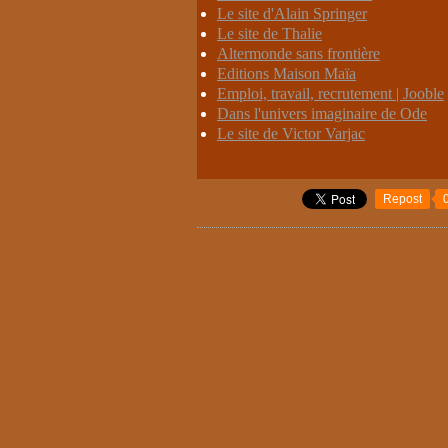
Le site d'Alain Springer
Le site de Thalie
Altermonde sans frontière
Editions Maison Maïa
Emploi, travail, recrutement | Jooble
Dans l'univers imaginaire de Ode
Le site de Victor Varjac
Repost