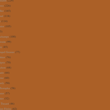
nhardt
(229)
rez
(226)
ller
(165)
eud
(118)
i
(114)
zior
(105)
3)
schamps
(100)
douin
(99)
ay
(85)
mpel Grenier
(77)
thier
(76)
igny
(70)
uchon
(68)
tado
(64)
rme
(60)
audy
(58)
Mustapha
(58)
mier
(57)
tier
(52)
e Theard
(46)
ier-Férère
(42)