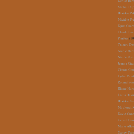
Denise Ber
Michel Dup
Béatrice Pai
Michèle Fr
Djida Cherf
Claude Lue
Pierfetz
(10
Thierry De
Nicole Har
Nicole Port
Jeanne Cha
Claude Gau
Lydia Mont
Roland So
Eliane Hur
Louis Delo
Béatrice G
Mouloudi 
David Cho
Gérard Gau
Marie Alic
Nancy Turn