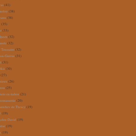
ras
(41)
nefoy
(38)
reanu
(38)
m
(35)
ar
(33)
lpech
(32)
rande
(32)
 Toussaint
(32)
ion-Guérin
(31)
d
(31)
dkis
(30)
(27)
zieux
(26)
zou
(25)
its en italien
(21)
omassettie
(20)
antchev de Thracy
(19)
é
(19)
yden-David
(19)
ddar
(19)
a
(19)