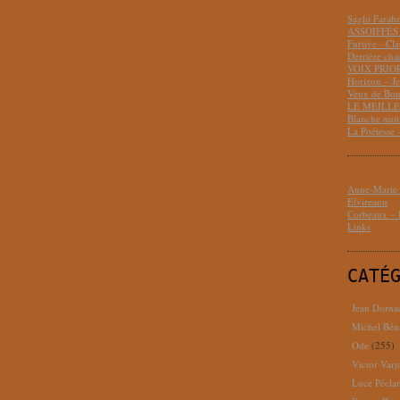
Saghi Fara
ASSOIFFÉS 
Furtive - Cl
Derrière cha
VOIX PRIO
Horizon – J
Veux de Bon
LE MEILLEU
Blanche nui
La Poétesse 
Anne-Marie D
Elvireanu
Corbeaux – B
Links
CATÉ
Jean Dorna
Michel Bén
Ode
(255)
Victor Varj
Luce Pécla