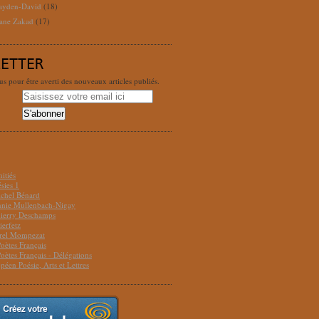
ayden-David
(18)
ane Zakad
(17)
LETTER
 pour être averti des nouveaux articles publiés.
S
itiés
sies 1
ichel Bénard
Annie Mullenbach-Nigay
hierry Deschamps
ierfetz
urel Mompezat
Poètes Français
Poètes Français - Délégations
péen Poésie, Arts et Lettres