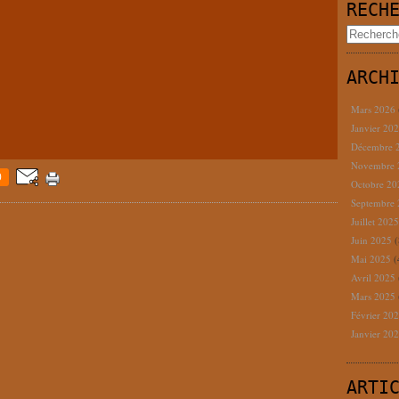
RECH
ARCH
Mars 2026
Janvier 20
Décembre 
Novembre
0
Octobre 2
Septembre
Juillet 202
Juin 2025
(
Mai 2025
(
Avril 2025
Mars 2025
Février 20
Janvier 20
ARTI