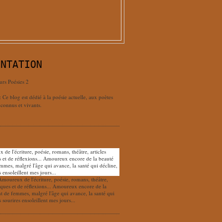
ENTATION
urs Poésies 2
: Ce blog est dédié à la poésie actuelle, aux poètes
connus et vivants.
Amoureux de l'écriture, poésie, romans, théâtre,
tiques et de réflexions... Amoureux encore de la
nt de femmes, malgré l'âge qui avance, la santé qui
s sourires ensoleillent mes jours...