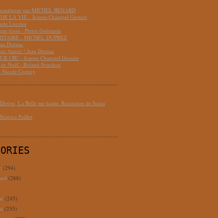
hmandpour par MICHEL BÉNARD
DE LA VIE - Jeanne Champel Grenier
aude Luezior
que front - Pierre Guérande
RITAIRE - MICHEL DUPREZ
ean Dornac
ne Année ! Jean Dornac
R CRU - Jeanne Champel Grenier
t de Noël - Roland Souchon
- Nicole Coppey
erèse, La Belle me hante. Recension de Sonia
éatrice Pailler
GORIES
c
(294)
ard
(288)
ac
(245)
rd
(235)