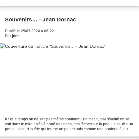
d’esprits Les dictateurs n’aiment...
Souvenirs… - Jean Dornac
Publié le 25/07/2024 à 06:22
Par
jdor
Il fuit le temps on ne sait pas même comment ! un matin, mal réveillé on se
voit dans le miroir, très étonné des rides, des tâches sur la peau le souffle un
peu plus court la tête qui tourne un peu et puis comme une douleur là, au
bas du dos sans parler...