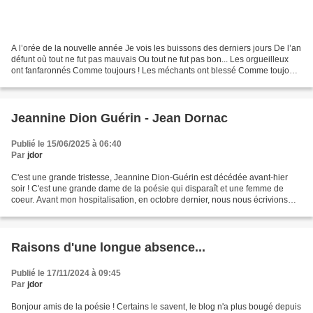
A l’orée de la nouvelle année Je vois les buissons des derniers jours De l’an
défunt où tout ne fut pas mauvais Ou tout ne fut pas bon... Les orgueilleux
ont fanfaronnés Comme toujours ! Les méchants ont blessé Comme toujours
! Les racistes Se cachent...
Jeannine Dion Guérin - Jean Dornac
Publié le 15/06/2025 à 06:40
Par
jdor
C'est une grande tristesse, Jeannine Dion-Guérin est décédée avant-hier
soir ! C'est une grande dame de la poésie qui disparaît et une femme de
coeur. Avant mon hospitalisation, en octobre dernier, nous nous écrivions
beaucoup, c'était un bonheur de la...
Raisons d'une longue absence...
Publié le 17/11/2024 à 09:45
Par
jdor
Bonjour amis de la poésie ! Certains le savent, le blog n'a plus bougé depuis