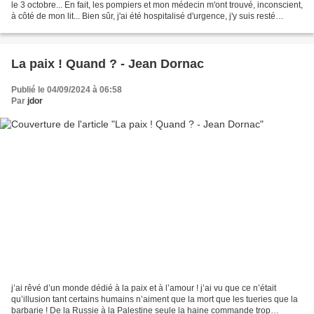
le 3 octobre... En fait, les pompiers et mon médecin m'ont trouvé, inconscient,
à côté de mon lit... Bien sûr, j'ai été hospitalisé d'urgence, j'y suis resté
jusqu'au 13 novembre......
La paix ! Quand ? - Jean Dornac
Publié le 04/09/2024 à 06:58
Par
jdor
j’ai rêvé d’un monde dédié à la paix et à l’amour ! j’ai vu que ce n’était
qu’illusion tant certains humains n’aiment que la mort que les tueries que la
barbarie ! De la Russie à la Palestine seule la haine commande trop