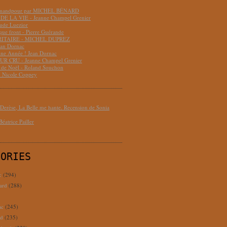
hmandpour par MICHEL BÉNARD
DE LA VIE - Jeanne Champel Grenier
aude Luezior
que front - Pierre Guérande
RITAIRE - MICHEL DUPREZ
ean Dornac
ne Année ! Jean Dornac
R CRU - Jeanne Champel Grenier
t de Noël - Roland Souchon
- Nicole Coppey
erèse, La Belle me hante. Recension de Sonia
éatrice Pailler
GORIES
c
(294)
ard
(288)
ac
(245)
rd
(235)