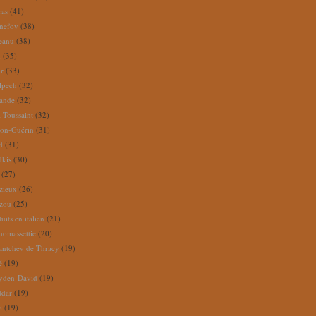
ras
(41)
nefoy
(38)
reanu
(38)
m
(35)
ar
(33)
lpech
(32)
rande
(32)
 Toussaint
(32)
ion-Guérin
(31)
d
(31)
dkis
(30)
(27)
zieux
(26)
zou
(25)
its en italien
(21)
omassettie
(20)
antchev de Thracy
(19)
é
(19)
yden-David
(19)
ddar
(19)
a
(19)