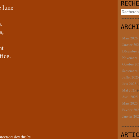
RECH
e lune
s.
ARCH
s,
Mars 2026
Janvier 20
nt
Décembre 
fice.
Novembre
Octobre 2
Septembre
Juillet 202
Juin 2025
(
Mai 2025
(
Avril 2025
Mars 2025
Février 20
Janvier 20
ARTI
tection des droits