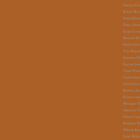
Etienne Fat
Robert Bon
Sonia Elvi
Elina Ada
Serge Lasc
Bernard De
Pierre Gué
Yves Romel
Jeannine D
Kacem Issa
Claire Pren
Leafar Izen
Gérard Ley
Barbara Au
Poèmes tradu
Monique Th
Athanase V
Gérard Caz
Kathleen H
Miloud Ke
Salah Bekk