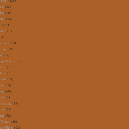
nhardt
(229)
rez
(226)
ller
(165)
eud
(118)
i
(114)
zior
(105)
3)
schamps
(100)
douin
(99)
ay
(85)
mpel Grenier
(77)
thier
(76)
igny
(70)
uchon
(68)
tado
(64)
rme
(60)
audy
(58)
Mustapha
(58)
mier
(57)
tier
(52)
e Theard
(46)
ier-Férère
(42)