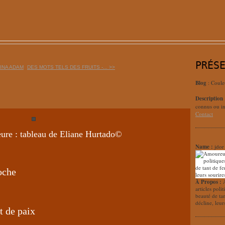
PRÉS
INA ADAM
DES MOTS TELS DES FRUITS -... >>
Blog
: Coule
Description
connus ou in
Contact
eure : tableau de Eliane Hurtado©
Name :
jdor
oche
À Propos :
articles poli
beauté de ta
décline, leur
t de paix