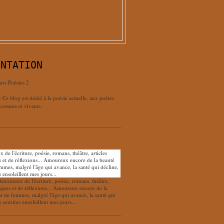
ENTATION
urs Poésies 2
: Ce blog est dédié à la poésie actuelle, aux poètes
connus et vivants.
Amoureux de l'écriture, poésie, romans, théâtre,
tiques et de réflexions... Amoureux encore de la
nt de femmes, malgré l'âge qui avance, la santé qui
s sourires ensoleillent mes jours...