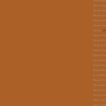
Denise Ber
Michel Dup
Béatrice Pai
Michèle Fr
Djida Cherf
Claude Lue
Pierfetz
(10
Thierry De
Nicole Har
Nicole Port
Jeanne Cha
Claude Gau
Lydia Mont
Roland So
Eliane Hur
Louis Delo
Béatrice G
Mouloudi 
David Cho
Gérard Gau
Marie Alic
Nancy Turn