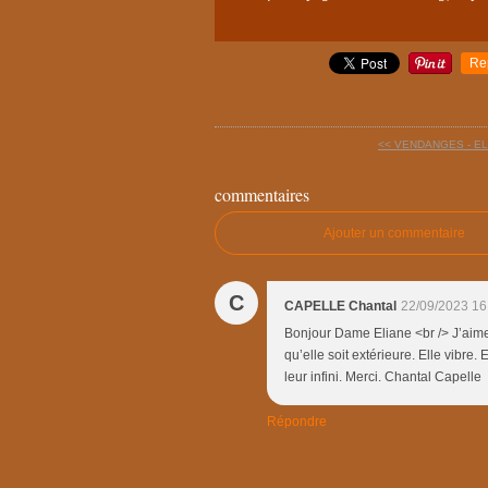
Re
<< VENDANGES - EL
commentaires
Ajouter un commentaire
C
CAPELLE Chantal
22/09/2023 16
Bonjour Dame Eliane <br /> J’aime 
qu’elle soit extérieure. Elle vibre
leur infini. Merci. Chantal Capelle
Répondre