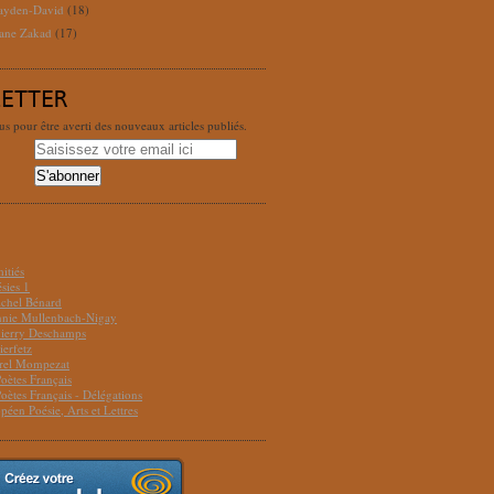
ayden-David
(18)
ane Zakad
(17)
LETTER
 pour être averti des nouveaux articles publiés.
S
itiés
sies 1
ichel Bénard
Annie Mullenbach-Nigay
hierry Deschamps
ierfetz
urel Mompezat
Poètes Français
Poètes Français - Délégations
péen Poésie, Arts et Lettres