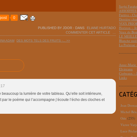
Saghi Fara
ASSOIFFÉS 
Furtive - Cl
post
0
Derrière cha
VOIX PRIO
Horizon – J
PUBLISHED BY JDOR
-
DANS
ELIANE HURTADO
Veux de Bon
COMMENTER CET ARTICLE
…
LE MEILLEU
Blanche nui
INA ADAM
DES MOTS TELS DES FRUITS -... >>
La Poétesse 
Anne-Marie D
Elvireanu
Corbeaux – B
Links
:17
CATÉ
beaucoup la lumière de votre tableau. Qu’elle soit intérieure,
. Et par le poème qui l’accompagne j’écoute l’écho des cloches et
Jean Dorna
Michel Bén
Ode
(255)
Victor Varj
Luce Pécla