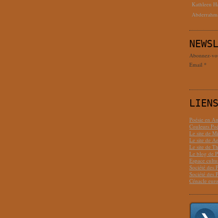
Kathleen H
Abderrahm
NEWS
Abonnez-vous
Email
LIEN
Poésie en Am
Couleurs Poé
Le site de M
Le site de 
Le site de T
Le blog de P
Espace cult
Société des 
Société des 
Cénacle euro