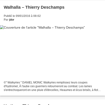
Walhalla – Thierry Deschamps
Publié le 09/01/2016 à 08:02
Par
jdor
©" Walkyries " DANIEL MONIC Walkyries remplissez leurs coupes
d'hydromel, À l'aube ces guerriers retourneront au combat. Les lames
s'entrechoqueront en une pluie d'étincelles, Heaumes et écus brisés, à flot le
sang coulera ! Aux chocs des épées se mêleront...