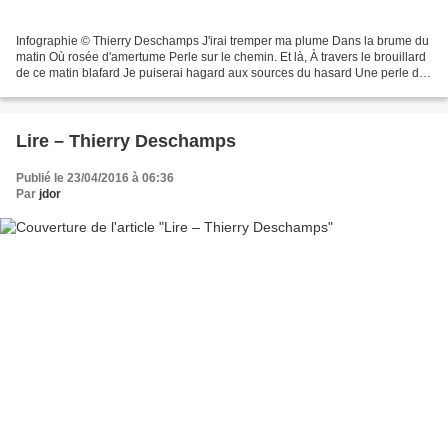
Infographie © Thierry Deschamps J'irai tremper ma plume Dans la brume du
matin Où rosée d'amertume Perle sur le chemin. Et là, À travers le brouillard
de ce matin blafard Je puiserai hagard aux sources du hasard Une perle de
folie ce sera ma récolte....
Lire – Thierry Deschamps
Publié le 23/04/2016 à 06:36
Par
jdor