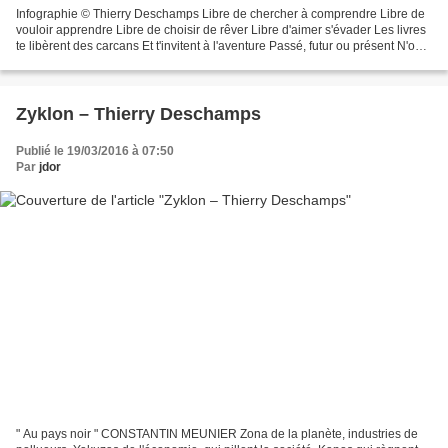
Infographie © Thierry Deschamps Libre de chercher à comprendre Libre de
vouloir apprendre Libre de choisir de rêver Libre d'aimer s'évader Les livres
te libèrent des carcans Et t'invitent à l'aventure Passé, futur ou présent N'ont
plus cours dans la lecture...
Zyklon – Thierry Deschamps
Publié le 19/03/2016 à 07:50
Par
jdor
" Au pays noir " CONSTANTIN MEUNIER Zona de la planète, industries de