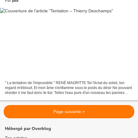
Par
jdor
" La tentation de l'impossible " RENÉ MAGRITTE Tel l'éclat du soleil, ton
regard m'éblouit, Et mon âme s'enflamme sous le poids du désir Ne pouvant
résister il me faut donc te fuir. Telles l'eau pure d'un ruisseau tes paroles
m'apaisent Alors s'éveille...
Page suivante >
Hébergé par Overblog