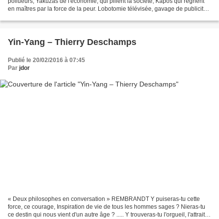
pollueurs, Yakuzas de l'économie, qui pillent la société, Kapos qui règnent
en maîtres par la force de la peur. Lobotomie télévisée, gavage de publicité.
Où est la place de l'Homme,...
Yin-Yang – Thierry Deschamps
Publié le 20/02/2016 à 07:45
Par
jdor
« Deux philosophes en conversation » REMBRANDT Y puiseras-tu cette
force, ce courage, Inspiration de vie de tous les hommes sages ? Nieras-tu
ce destin qui nous vient d'un autre âge ? ..... Y trouveras-tu l'orgueil, l'attrait