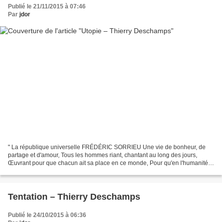
Publié le 21/11/2015 à 07:46
Par
jdor
" La république universelle FRÉDÉRIC SORRIEU Une vie de bonheur, de
partage et d'amour, Tous les hommes riant, chantant au long des jours,
Œuvrant pour que chacun ait sa place en ce monde, Pour qu'en l'humanité
toutes les races se fondent, Ignorent la...
Tentation – Thierry Deschamps
Publié le 24/10/2015 à 06:36