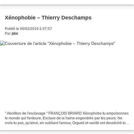
de la puissance ? Attiré...
Xénophobie – Thierry Deschamps
Publié le 06/02/2016 à 07:57
Par
jdor
" Abolition de l'esclavage " FRANÇOIS BRIARD Xénophobe tu empoisonnes
le monde qui t'entoure, Esclave de la haine engendrée par tes peurs. Ne
crois-tu pas, qu'ainsi, en oubliant l'amour, Orgueil et vanité ont desséché ton
cœur ? Pourquoi as-tu si peur...