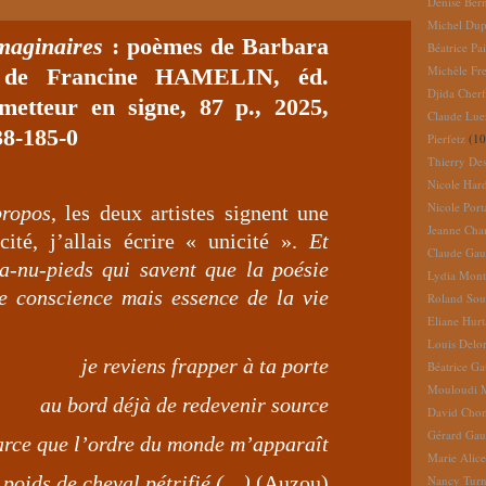
Denise Ber
Michel Dup
imaginaires
: poèmes de Barbara
Béatrice Pai
Michèle Fr
 de Francine HAMELIN, éd.
Djida Cherf
 metteur en signe, 87 p., 2025,
Claude Lue
38-185-0
Pierfetz
(10
Thierry De
Nicole Har
Nicole Port
propos
, les deux artistes signent une
Jeanne Cha
ité, j’allais écrire « unicité ».
Et
Claude Gau
-nu-pieds qui savent que la poésie
Lydia Mont
de conscience mais essence de la vie
Roland So
Eliane Hur
Louis Delo
je reviens frapper à ta porte
Béatrice G
Mouloudi 
au bord déjà de redevenir source
David Cho
Gérard Gau
arce que l’ordre du monde m’apparaît
Marie Alic
 poids de cheval pétrifié (…)
(Auzou)
Nancy Turn