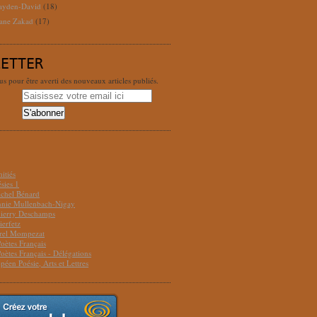
ayden-David
(18)
ane Zakad
(17)
LETTER
 pour être averti des nouveaux articles publiés.
S
itiés
sies 1
ichel Bénard
Annie Mullenbach-Nigay
hierry Deschamps
ierfetz
urel Mompezat
Poètes Français
Poètes Français - Délégations
péen Poésie, Arts et Lettres