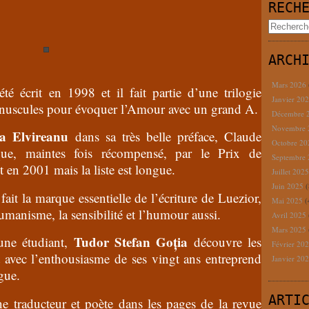
RECH
ARCH
Mars 2026
té écrit en 1998 et il fait partie d’une trilogie
Janvier 20
minuscules pour évoquer l’Amour avec un grand A.
Décembre 
Novembre
a Elvireanu
dans sa très belle préface, Claude
Octobre 2
que, maintes fois récompensé, par le Prix de
Septembre
en 2001 mais la liste est longue.
Juillet 202
Juin 2025
(
fait la marque essentielle de l’écriture de Luezior,
Mai 2025
(
humanisme, la sensibilité et l’humour aussi.
Avril 2025
Mars 2025
Tudor Stefan Goția
une étudiant,
découvre les
Février 20
et avec l’enthousiasme de ses vingt ans entreprend
Janvier 20
gue.
ARTI
e traducteur et poète dans les pages de la revue