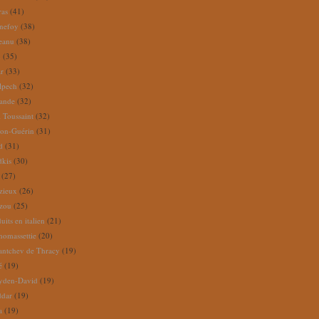
ras
(41)
nefoy
(38)
reanu
(38)
m
(35)
ar
(33)
lpech
(32)
rande
(32)
 Toussaint
(32)
ion-Guérin
(31)
d
(31)
dkis
(30)
(27)
zieux
(26)
zou
(25)
its en italien
(21)
omassettie
(20)
antchev de Thracy
(19)
é
(19)
yden-David
(19)
ddar
(19)
a
(19)