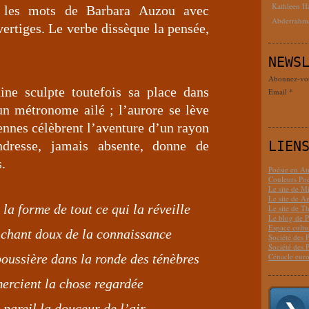
Kathleen H
ce les mots de Barbara Auzou avec
Abderrahm
vertiges. Le verbe dissèque la pensée,
NEWS
Abonnez-vous
ine sculpte toutefois sa place dans
Email
un métronome ailé ; l’aurore se lève
iennes célèbrent l’aventure d’un rayon
LIEN
ndresse, jamais absente, donne de
.
Poésie en Am
Couleurs Poé
Le site de M
Le site de 
 la forme de tout ce qui la réveille
Le site de T
Le blog de P
Espace cult
anchant doux de la connaissance
Société des 
Société des 
Cénacle euro
poussière dans la ronde des ténèbres
mercient la chose regardée
 pareil la douceur de l’air