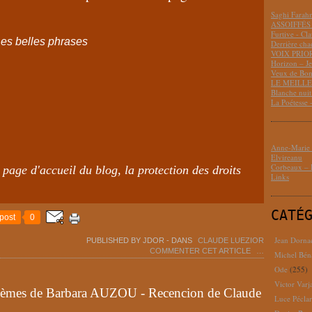
Saghi Fara
ASSOIFFÉS 
Furtive - Cl
es belles phrases
Derrière cha
VOIX PRIO
Horizon – J
Veux de Bon
LE MEILLEU
Blanche nui
La Poétesse 
Anne-Marie D
Elvireanu
Corbeaux – B
 page d'accueil du blog, la protection des droits
Links
CATÉ
post
0
Jean Dorna
PUBLISHED BY JDOR
-
DANS
CLAUDE LUEZIOR
COMMENTER CET ARTICLE
…
Michel Bén
Ode
(255)
Victor Varj
poèmes de Barbara AUZOU - Recencion de Claude
Luce Pécla