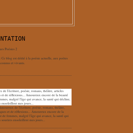
ENTATION
urs Poésies 2
: Ce blog est dédié à la poésie actuelle, aux poètes
connus et vivants.
Amoureux de l'écriture, poésie, romans, théâtre,
tiques et de réflexions... Amoureux encore de la
nt de femmes, malgré l'âge qui avance, la santé qui
s sourires ensoleillent mes jours...