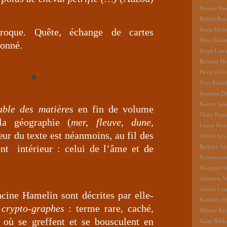
Etienne Fat
Robert Bon
Sonia Elvi
iproque. Quête, échange de cartes
Elina Ada
donné.
Serge Lasc
Bernard De
Pierre Gué
Yves Romel
Jeannine D
Kacem Issa
able des matières
en fin de volume
Claire Pren
la géographie (
mer, fleuve, dune,
Leafar Izen
ur du texte est néanmoins, au fil des
Gérard Ley
Barbara Au
ent intérieur : celui de l’âme et de
Poèmes tradu
Monique Th
Athanase V
Gérard Caz
ncine Hamelin sont décrites par elle-
Kathleen H
s
crypto-graphes
: terme rare, caché,
Miloud Ke
 où se greffent et se bousculent en
Salah Bekk