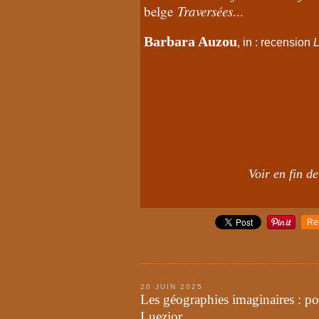
belge
Traversées
...
Barbara Auzou
, in : recension
L
Voir en fin de
Re
20 JUIN 2025
Les géographies imaginaires : 
Luezior