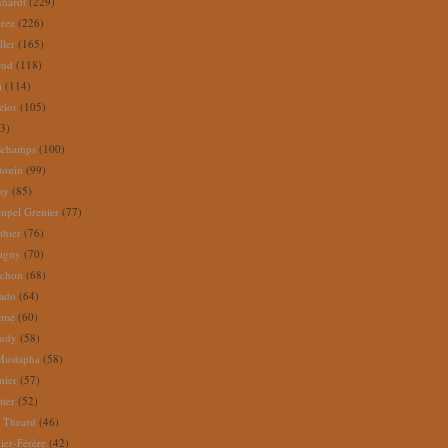
nhardt
(229)
rez
(226)
ller
(165)
eud
(118)
i
(114)
zior
(105)
3)
schamps
(100)
douin
(99)
ay
(85)
mpel Grenier
(77)
thier
(76)
igny
(70)
uchon
(68)
tado
(64)
rme
(60)
audy
(58)
Mustapha
(58)
mier
(57)
tier
(52)
e Theard
(46)
ier-Férère
(42)