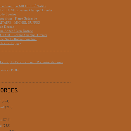
hmandpour par MICHEL BÉNARD
DE LA VIE - Jeanne Champel Grenier
aude Luezior
que front - Pierre Guérande
RITAIRE - MICHEL DUPREZ
ean Dornac
ne Année ! Jean Dornac
R CRU - Jeanne Champel Grenier
t de Noël - Roland Souchon
- Nicole Coppey
erèse, La Belle me hante. Recension de Sonia
éatrice Pailler
GORIES
c
(294)
ard
(288)
ac
(245)
rd
(235)