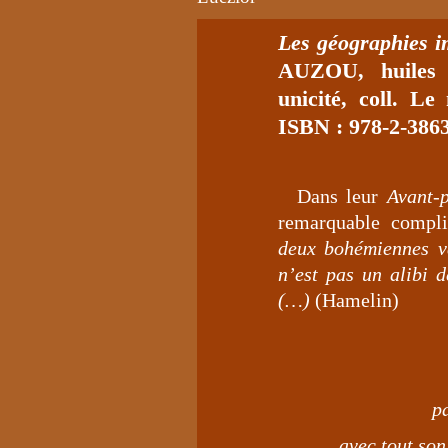
Les géographies 
AUZOU, huiles
unicité, coll. Le
ISBN : 978-2-386
Dans leur
Avant-
remarquable complic
deux bohémiennes va
n’est pas un alibi 
(…)
(Hamelin)
p
avec tout son