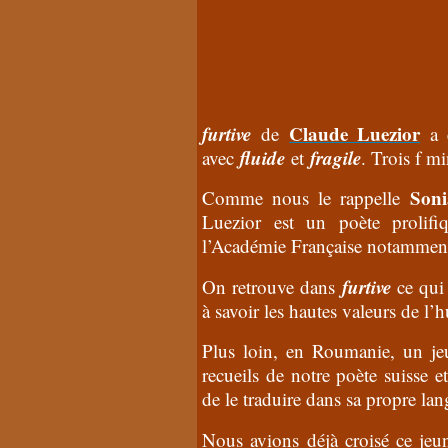
furtive
Claude Luezior
de
a é
fluide
fragile
avec
et
. Trois f 
Soni
Comme nous le rappelle
Luezior est un poète prolifi
l’Académie Française notamment 
furtive
On retrouve dans
ce qui 
à savoir les hautes valeurs de l’
Plus loin, en Roumanie, un je
recueils de notre poète suisse 
de le traduire dans sa propre lan
Nous avions déjà croisé ce jeun