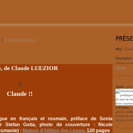
PRÉS
1
2
3
4
5
6
7
8
9
10
>
>>
Blog
: Coule
Description
connus ou in
e, de Claude LUEZIOR
Contact
Name :
jdor
Claude !!
À Propos :
articles poli
beauté de ta
lingue en français et roumain, préface de Sonia
décline, leur
or Stefan Gotia, photo de couverture : Nicole
oumanie) :
Maison d’édition Ars Longa
, 120 pages