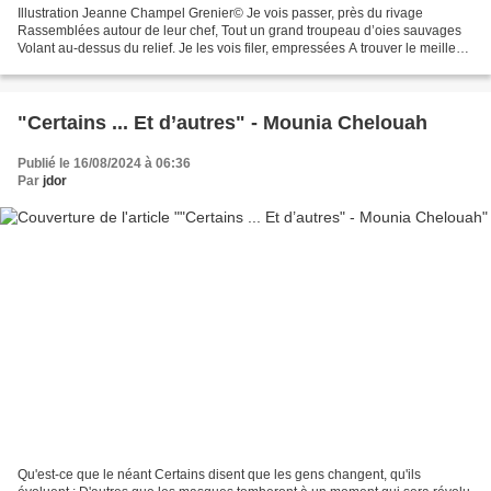
Illustration Jeanne Champel Grenier© Je vois passer, près du rivage
Rassemblées autour de leur chef, Tout un grand troupeau d’oies sauvages
Volant au-dessus du relief. Je les vois filer, empressées A trouver le meilleur
chemin En formation, pour s’élancer,...
"Certains ... Et d’autres" - Mounia Chelouah
Publié le 16/08/2024 à 06:36
Par
jdor
Qu'est-ce que le néant Certains disent que les gens changent, qu'ils