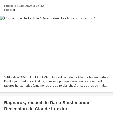
Publié le 12/08/2024 à 06:42
Par
jdor
© PHOTOPQR/LE TELEGRAMME Au vent de galerne Claque le Gwenn-ha-
Du Bonjour Bretons et Gallos, Dites moi pourquoi avez-vous choisi neuf
rayures horizontales (cinq noires et quatre blanches) brisées près du mât
d’un rectangle d’hermine ? Il se dit du côté...
Ragnarök, recueil de Dana Shishmanian -
Recension de Claude Luezior