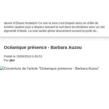
œuvre d’Eliane Hurtado© Ce soir la lune s’est drapée dans un châle de
lumière opaline puis a disparu laissant la nuit dans les ténèbres avec un ciel
pigmenté d’étoile. La voie lactée glisse doucement ouvrant la porte du
firmament où les anges murmurent...
Océanique présence - Barbara Auzou
Publié le 19/08/2024 à 06:51
Par
jdor