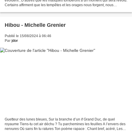
évoluent ; D'autres que les masques tomberont à un moment qui sera révolu.
Certains affirment que les tempêtes et les orages nous forgent, nous
construisent ; D'autres que ce sont les...
Hibou - Michelle Grenier
Publié le 15/08/2024 à 06:46
Par
jdor
Guetteur des lunes bleues, Sur la branche d’un if Grand Duc, de quel
royaume Tiens-tu cet air déchu ? Tu parchemines les feuilles A l’envers des
nervures Où sans fin tu ratures Ton poème rapace : Chant bref, acéré, Les