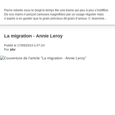
Pierre rebelle sous le doigt le temps file une trame qui peu à peu s’indiffère
De nos mains il perçoit caresses magnifiées par un usage régulier mais
n’aspire à en garder que le grain précieux dit grain d’amour. © Jeannine
DION-GUERIN Extrait du nouveau...
La migration - Annie Leroy
Publié le 17/08/2024 à 07:24
Par
jdor