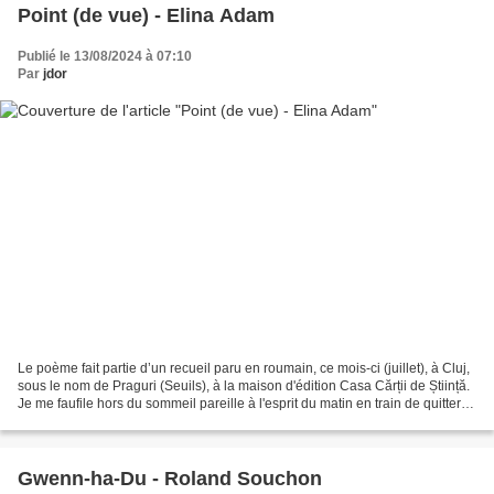
Point (de vue) - Elina Adam
Publié le 13/08/2024 à 07:10
Par
jdor
Le poème fait partie d’un recueil paru en roumain, ce mois-ci (juillet), à Cluj,
sous le nom de Praguri (Seuils), à la maison d'édition Casa Cărții de Știință.
Je me faufile hors du sommeil pareille à l'esprit du matin en train de quitter
les ténèbres....
Gwenn-ha-Du - Roland Souchon