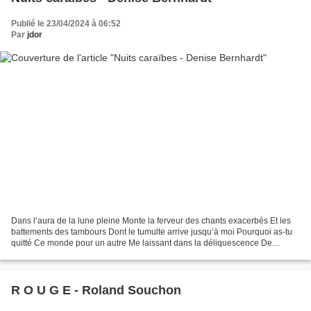
Publié le 23/04/2024 à 06:52
Par
jdor
Dans l’aura de la lune pleine Monte la ferveur des chants exacerbés Et les
battements des tambours Dont le tumulte arrive jusqu’à moi Pourquoi as-tu
quitté Ce monde pour un autre Me laissant dans la déliquescence De
l’absence Appelé par les Dieux tu quittes...
R O U G E - Roland Souchon