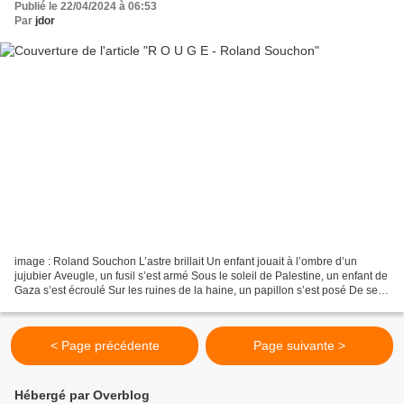
Publié le 22/04/2024 à 06:53
Par
jdor
image : Roland Souchon L’astre brillait Un enfant jouait à l’ombre d’un
jujubier Aveugle, un fusil s’est armé Sous le soleil de Palestine, un enfant de
Gaza s’est écroulé Sur les ruines de la haine, un papillon s’est posé De ses
ailes empourprées, des...
< Page précédente
Page suivante >
Hébergé par Overblog