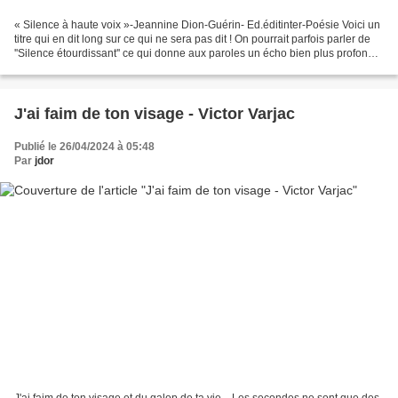
« Silence à haute voix »-Jeannine Dion-Guérin- Ed.éditinter-Poésie Voici un
titre qui en dit long sur ce qui ne sera pas dit ! On pourrait parfois parler de
''Silence étourdissant'' ce qui donne aux paroles un écho bien plus profond
d'autant que l'auteur...
J'ai faim de ton visage - Victor Varjac
Publié le 26/04/2024 à 05:48
Par
jdor