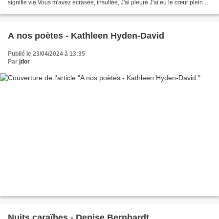
signifie vie Vous m'avez écrasée, insultée, J'ai pleuré J'ai eu le cœur plein et
les joues creuses Vous m'avez vidée...
A nos poètes - Kathleen Hyden-David
Publié le 23/04/2024 à 13:35
Par
jdor
Nuits caraïbes - Denise Bernhardt