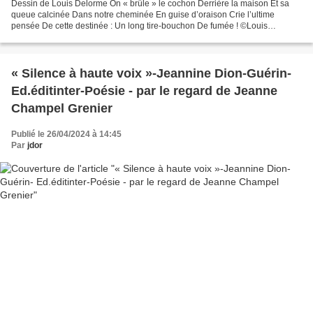
Dessin de Louis Delorme On « brûle » le cochon Derrière la maison Et sa
queue calcinée Dans notre cheminée En guise d’oraison Crie l’ultime
pensée De cette destinée : Un long tire-bouchon De fumée ! ©Louis
Delorme Extrait du recueil « La Criée – Les Vagissements...
« Silence à haute voix »-Jeannine Dion-Guérin-
Ed.éditinter-Poésie - par le regard de Jeanne
Champel Grenier
Publié le 26/04/2024 à 14:45
Par
jdor