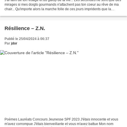
J'ai faim de ton visage et du galop de ta vie... Les secondes ne sont que des
mirages si mes doigts gourmands n'attachent pas ton coeur au rêve de ma
chair... Qu'importe alors la marche folle de ces jours impridents que la
planète précipite dans le gouffre...
Résilience – Z.N.
Publié le 25/04/2024 à 06:37
Par
jdor
Poèmes Lauréats Concours Jeunesse SPF 2023 J'étais innocente et vous
m'avez corrompue J'étais bienveillante et vous m'avez battue Mon nom