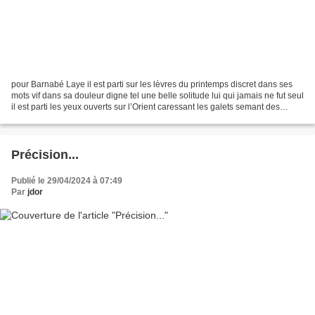
pour Barnabé Laye il est parti sur les lèvres du printemps discret dans ses
mots vif dans sa douleur digne tel une belle solitude lui qui jamais ne fut seul
il est parti les yeux ouverts sur l’Orient caressant les galets semant des
traces de lumière de...
Précision...
Publié le 29/04/2024 à 07:49
Par
jdor