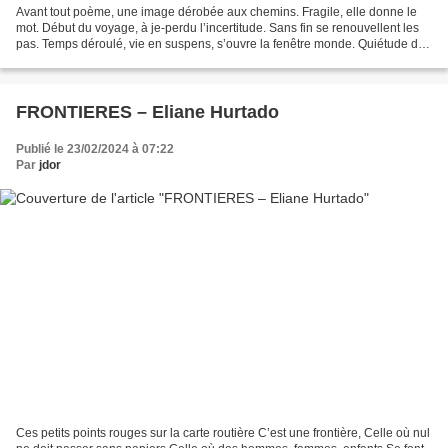
Avant tout poème, une image dérobée aux chemins. Fragile, elle donne le
mot. Début du voyage, à je-perdu l’incertitude. Sans fin se renouvellent les
pas. Temps déroulé, vie en suspens, s’ouvre la fenêtre monde. Quiétude de
l’œil, écoute du corps, ne plus...
FRONTIERES – Eliane Hurtado
Publié le 23/02/2024 à 07:22
Par
jdor
Ces petits points rouges sur la carte routière C’est une frontière, Celle où nul