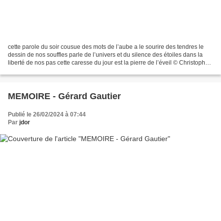
cette parole du soir cousue des mots de l’aube a le sourire des tendres le
dessin de nos souffles parle de l’univers et du silence des étoiles dans la
liberté de nos pas cette caresse du jour est la pierre de l’éveil © Christophe
Pineau-Thierry Extrait...
MEMOIRE - Gérard Gautier
Publié le 26/02/2024 à 07:44
Par
jdor