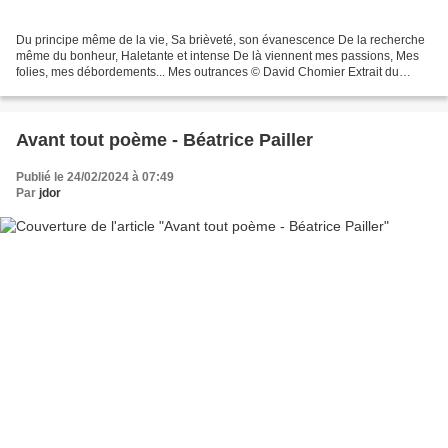
Du principe même de la vie, Sa brièveté, son évanescence De la recherche
même du bonheur, Haletante et intense De là viennent mes passions, Mes
folies, mes débordements... Mes outrances © David Chomier Extrait du
nouveau recueil de David Chomier : Vivons...
Avant tout poème - Béatrice Pailler
Publié le 24/02/2024 à 07:49
Par
jdor