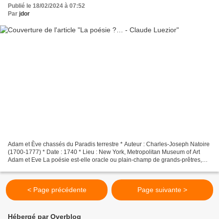
Publié le 18/02/2024 à 07:52
Par
jdor
Adam et Ève chassés du Paradis terrestre * Auteur : Charles-Joseph Natoire
(1700-1777) * Date : 1740 * Lieu : New York, Metropolitan Museum of Art
Adam et Eve La poésie est-elle oracle ou plain-champ de grands-prêtres,
druides ou chamans ? Leur parole...
< Page précédente
Page suivante >
Hébergé par Overblog