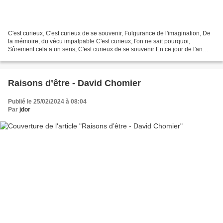
C'est curieux, C'est curieux de se souvenir, Fulgurance de l'imagination, De
la mémoire, du vécu impalpable C'est curieux, l'on ne sait pourquoi,
Sûrement cela a un sens, C'est curieux de se souvenir En ce jour de l'an
neuf, Et pourquoi celui-là ? En...
Raisons d’être - David Chomier
Publié le 25/02/2024 à 08:04
Par
jdor