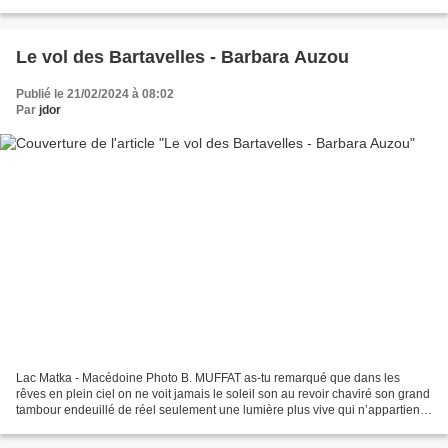
rayons tombaient comme...
Le vol des Bartavelles - Barbara Auzou
Publié le 21/02/2024 à 08:02
Par
jdor
Lac Matka - Macédoine Photo B. MUFFAT as-tu remarqué que dans les
rêves en plein ciel on ne voit jamais le soleil son au revoir chaviré son grand
tambour endeuillé de réel seulement une lumière plus vive qui n’appartient
plus déjà au bal masqué de la...