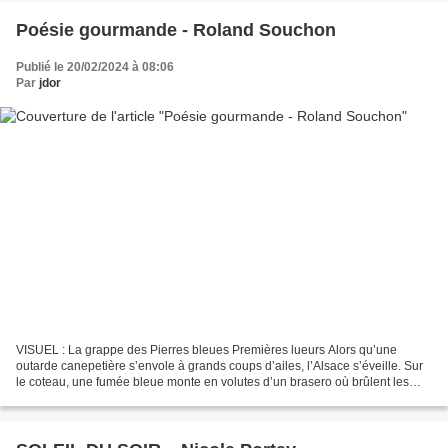
Poésie gourmande - Roland Souchon
Publié le 20/02/2024 à 08:06
Par
jdor
VISUEL : La grappe des Pierres bleues Premières lueurs Alors qu’une
outarde canepetière s’envole à grands coups d’ailes, l’Alsace s’éveille. Sur
le coteau, une fumée bleue monte en volutes d’un brasero où brûlent les
sarments : première mélodie de la...