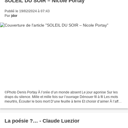
SOLEIL DU SOIR – Nicole Portay
Publié le 19/02/2024 à 07:43
Par
jdor
©Photo Denis Portay À l’orée d’un monde absent Le jour agonise Sur les
draps du silence. Mille et mille fois sur l’ouvrage Dénouer fil à fil Les mots
meurtris, Écouter le bois mort D’une feuille à terre Et choisir d’aimer À l’affût
d’une flaque de ciel....
La poésie ?… - Claude Luezior