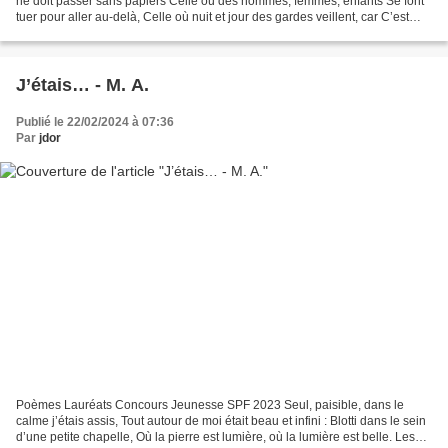
ne doit passer sans papiers Celle où des hommes, femmes, enfants Se font
tuer pour aller au-delà, Celle où nuit et jour des gardes veillent, car C’est
une frontière. Les...
J’étais… - M. A.
Publié le 22/02/2024 à 07:36
Par
jdor
Poèmes Lauréats Concours Jeunesse SPF 2023 Seul, paisible, dans le
calme j’étais assis, Tout autour de moi était beau et infini : Blotti dans le sein
d’une petite chapelle, Où la pierre est lumière, où la lumière est belle. Les