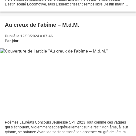
Destin scellé Locomotive, rails Essieux crissant Temps libre Destin marin
Bateau battant Pavillon blanc Sur l'océan...
Au creux de l'abîme – M.d.M.
Publié le 12/03/2024 à 07:46
Par
jdor
Poèmes Lauréats Concours Jeunesse SPF 2023 Tout comme ces vagues
qui s’échouent, Violemment et perpétuellement sur le récif Mon âme, à leur
rythme, se balance Avant de se fracasser à ton absence Au gré de l’écume