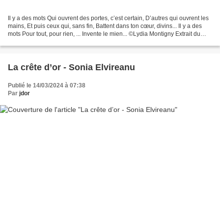
Il y a des mots Qui ouvrent des portes, c’est certain, D’autres qui ouvrent les
mains, Et puis ceux qui, sans fin, Battent dans ton cœur, divins... Il y a des
mots Pour tout, pour rien, ... Invente le mien... ©Lydia Montigny Extrait du
recueil « Exquis...
La crête d’or - Sonia Elvireanu
Publié le 14/03/2024 à 07:38
Par
jdor