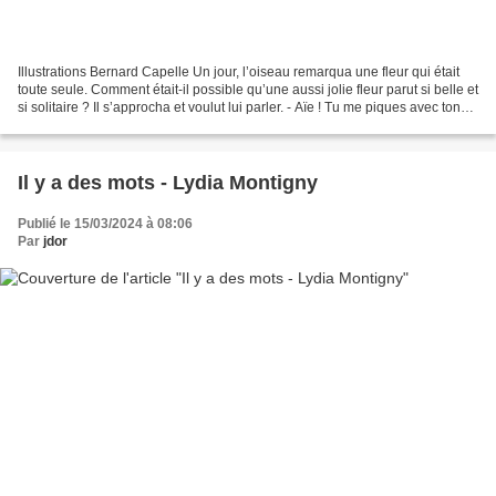
Illustrations Bernard Capelle Un jour, l’oiseau remarqua une fleur qui était
toute seule. Comment était-il possible qu’une aussi jolie fleur parut si belle et
si solitaire ? Il s’approcha et voulut lui parler. - Aïe ! Tu me piques avec ton
bec ! dit la...
Il y a des mots - Lydia Montigny
Publié le 15/03/2024 à 08:06
Par
jdor