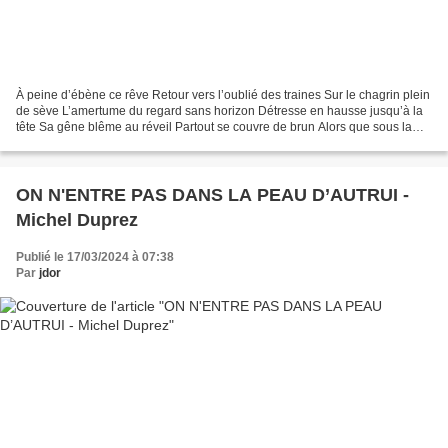
À peine d’ébène ce rêve Retour vers l’oublié des traines Sur le chagrin plein
de sève L’amertume du regard sans horizon Détresse en hausse jusqu’à la
tête Sa gêne blême au réveil Partout se couvre de brun Alors que sous la
douceur pointe la haine Et que...
ON N'ENTRE PAS DANS LA PEAU D’AUTRUI -
Michel Duprez
Publié le 17/03/2024 à 07:38
Par
jdor