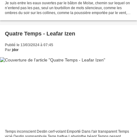
Je suis entre les eaux ouvertes par le bâton de Moïse, chemin sur lequel on
n’entend pas les pas, seul un tourbillon de mots silencieux, comme les
ombres du soir sur les collines, comme la poussière emportée par le vent,
une vague avec une crête d’or...
Quatre Temps - Leafar Izen
Publié le 13/03/2024 à 07:45
Par
jdor
Temps inconscient Destin cerf-volant Emporté Dans l'air transparent Temps
vicié Destin somnambule Terre battue Labyrinthe béant Temps pesant