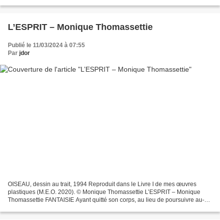
qui jaillit Mon souvenir de toi m’a assailli...
L’ESPRIT – Monique Thomassettie
Publié le 11/03/2024 à 07:55
Par
jdor
OISEAU, dessin au trait, 1994 Reproduit dans le Livre I de mes œuvres
plastiques (M.E.O. 2020). © Monique Thomassettie L’ESPRIT – Monique
Thomassettie FANTAISIE Ayant quitté son corps, au lieu de poursuivre au-
delà son allée, un esprit gentleman élut...