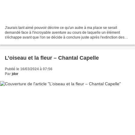
J'aurais tant aimé pouvoir décrire ce qu'un autre à ma place se serait
demandé face à l'incroyable aventure au cours de laquelle un élément
s'échappe avant que l'on se décide à conclure juste après l'extinction des
feux. J'aurais tant aimé me reconnaitre...
L’oiseau et la fleur – Chantal Capelle
Publié le 16/03/2024 à 07:56
Par
jdor