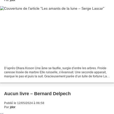
Par
jdor
D’après Ohara Koson Une âme se faufile, surgie d’entre les arbres. Froide
caresse lissée de marbre Elle ruisselle, s’évanouit. Une seconde apparait,
marque le pas et puis la suit. Gracieusement parée d’un tulle de fortune La
première s’étire dans un halo...
Aucun livre – Bernard Delpech
Publié le 12/05/2024 à 06:58
Par
jdor