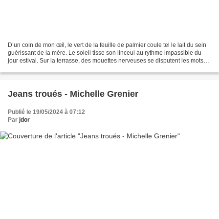
D’un coin de mon œil, le vert de la feuille de palmier coule tel le lait du sein
guérissant de la mère. Le soleil tisse son linceul au rythme impassible du
jour estival. Sur la terrasse, des mouettes nerveuses se disputent les mots
que je n’ai pas encore...
Jeans troués - Michelle Grenier
Publié le 19/05/2024 à 07:12
Par
jdor