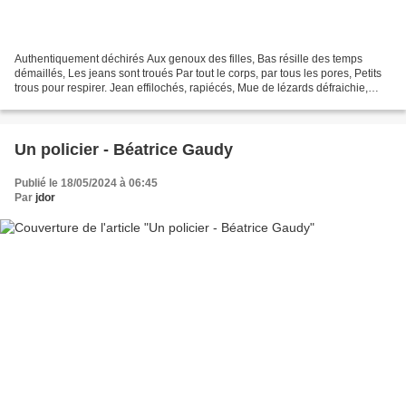
Authentiquement déchirés Aux genoux des filles, Bas résille des temps
démaillés, Les jeans sont troués Par tout le corps, par tous les pores, Petits
trous pour respirer. Jean effilochés, rapiécés, Mue de lézards défraichie,
Usée. jusqu’à la trame, Jean,...
Un policier - Béatrice Gaudy
Publié le 18/05/2024 à 06:45
Par
jdor