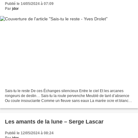
Publié le 14/05/2024 à 07:09
Par
jdor
Sais-tu le reste De ces Échanges silencieux Entre le ciel Et les arcanes
rongeurs de destin… Sais-tu la route pervenche Meublé de tant d’absence
Ou coule insouciante Comme un fleuve sans eaux La marée ocre et blanche
Des sables Sur mon cœur délaissé…...
Les amants de la lune – Serge Lascar
Publié le 12/05/2024 à 08:24