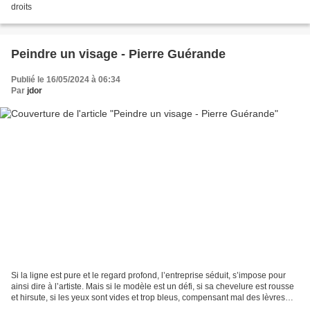
droits
Peindre un visage - Pierre Guérande
Publié le 16/05/2024 à 06:34
Par
jdor
Si la ligne est pure et le regard profond, l’entreprise séduit, s’impose pour
ainsi dire à l’artiste. Mais si le modèle est un défi, si sa chevelure est rousse
et hirsute, si les yeux sont vides et trop bleus, compensant mal des lèvres
trop rouges ; si...