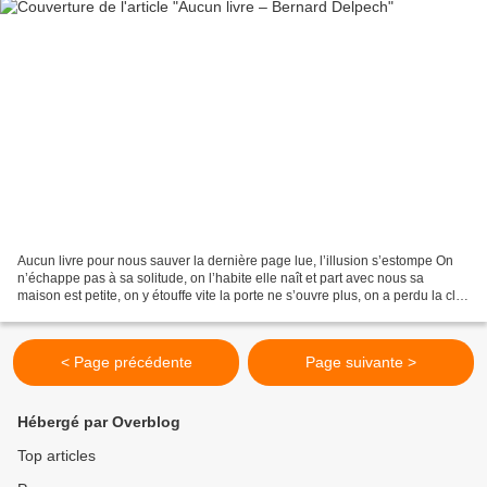
Aucun livre pour nous sauver la dernière page lue, l’illusion s’estompe On
n’échappe pas à sa solitude, on l’habite elle naît et part avec nous sa
maison est petite, on y étouffe vite la porte ne s’ouvre plus, on a perdu la clé
M’évader, dresser une échelle...
< Page précédente
Page suivante >
Hébergé par Overblog
Top articles