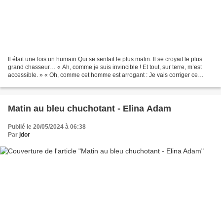
Il était une fois un humain Qui se sentait le plus malin. Il se croyait le plus
grand chasseur… « Ah, comme je suis invincible ! Et tout, sur terre, m’est
accessible. » « Oh, comme cet homme est arrogant : Je vais corriger ce
pédant », Pense un microbe...
Matin au bleu chuchotant - Elina Adam
Publié le 20/05/2024 à 06:38
Par
jdor