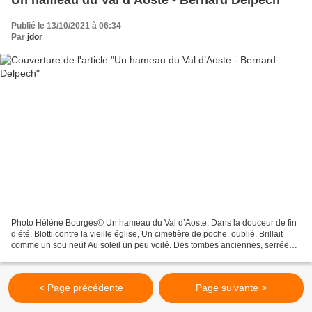
Publié le 13/10/2021 à 06:34
Par
jdor
Photo Hélène Bourgès© Un hameau du Val d’Aoste, Dans la douceur de fin
d’été. Blotti contre la vieille église, Un cimetière de poche, oublié, Brillait
comme un sou neuf Au soleil un peu voilé. Des tombes anciennes, serrées,
Sur chaque croix, un portrait...
< Page précédente
Page suivante >