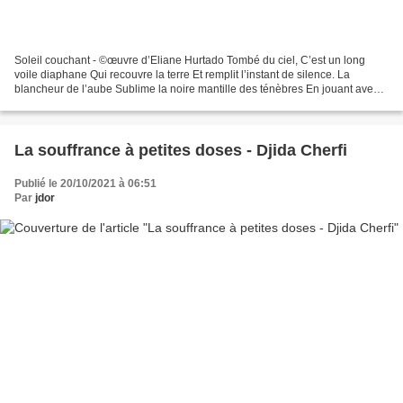
Soleil couchant - ©œuvre d’Eliane Hurtado Tombé du ciel, C’est un long
voile diaphane Qui recouvre la terre Et remplit l’instant de silence. La
blancheur de l’aube Sublime la noire mantille des ténèbres En jouant avec
les cristaux de neige. Miroitement...
La souffrance à petites doses - Djida Cherfi
Publié le 20/10/2021 à 06:51
Par
jdor