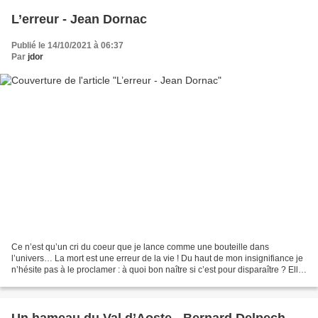
L’erreur - Jean Dornac
Publié le 14/10/2021 à 06:37
Par
jdor
Ce n’est qu’un cri du coeur que je lance comme une bouteille dans
l’univers… La mort est une erreur de la vie ! Du haut de mon insignifiance je
n’hésite pas à le proclamer : à quoi bon naître si c’est pour disparaître ? Elle
aurait pu être belle cette...
Un hameau du Val d’Aoste - Bernard Delpech