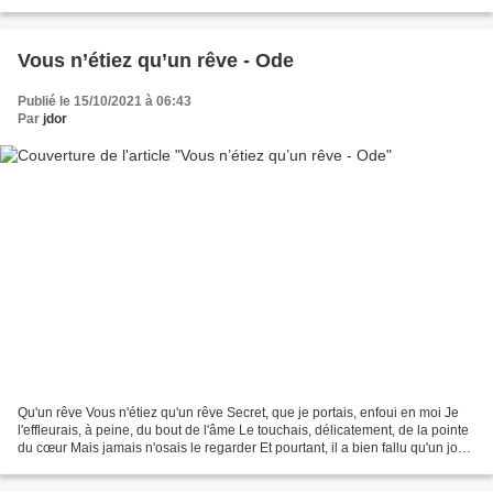
bleu turquoise Du talisman...
Vous n’étiez qu’un rêve - Ode
Publié le 15/10/2021 à 06:43
Par
jdor
Qu'un rêve Vous n'étiez qu'un rêve Secret, que je portais, enfoui en moi Je
l'effleurais, à peine, du bout de l'âme Le touchais, délicatement, de la pointe
du cœur Mais jamais n'osais le regarder Et pourtant, il a bien fallu qu'un jour
Vous apparaissiez...