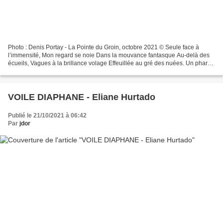
Photo : Denis Portay - La Pointe du Groin, octobre 2021 © Seule face à
l’immensité, Mon regard se noie Dans la mouvance fantasque Au-delà des
écueils, Vagues à la brillance volage Effeuillée au gré des nuées. Un phare
lointain élève sa blancheur Dans...
VOILE DIAPHANE - Eliane Hurtado
Publié le 21/10/2021 à 06:42
Par
jdor