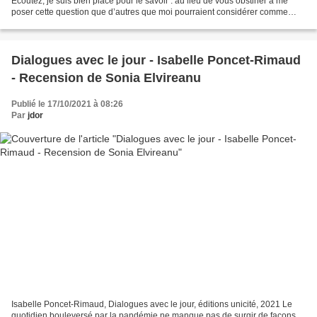
Ecoutez, je suis bien placé pour le savoir : au lieu de vous obstiner à me
poser cette question que d’autres que moi pourraient considérer comme
déplacée, regardez d’abord...
Dialogues avec le jour - Isabelle Poncet-Rimaud
- Recension de Sonia Elvireanu
Publié le 17/10/2021 à 08:26
Par
jdor
Isabelle Poncet-Rimaud, Dialogues avec le jour, éditions unicité, 2021 Le
quotidien bouleversé par la pandémie ne manque pas de surgir de façons