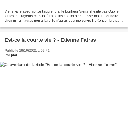
Viens vivre avec moi Je t'apprendrai le bonheur Viens n'hésite pas Oublie
toutes tes frayeurs Mets toi à l'aise installe toi bien Laisse-moi tracer notre
chemin Tu n'auras rien à faire Tu n'auras qu'à me suivre Ne t'encombre pas
de trop d'affaires Tu...
Est-ce la courte vie ? - Etienne Fatras
Publié le 19/10/2021 à 06:41
Par
jdor