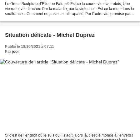
Le Grec - Sculpture d’Etienne Fatras© Est-ce la courte vie d'autrefois, Une
vie rude, vite fauchée Par la maladie, par la violence... Est-ce la mort dans la
souffrance... Comment ne pas se sentir apaisé, Par l'autre vie, promise par la
foi. Quand personne...
Situation délicate - Michel Duprez
Publié le 18/10/2021 à 07:11
Par
jdor
Si c’est de l’endroit où je suis qu’il s’agit, alors là, c’est le monde à l’envers !