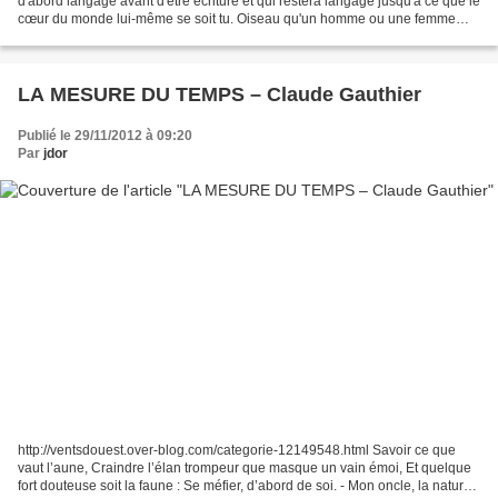
d'abord langage avant d'être écriture et qui restera langage jusqu'à ce que le
cœur du monde lui-même se soit tu. Oiseau qu'un homme ou une femme
attrape au vol avec des yeux d'amour,...
LA MESURE DU TEMPS – Claude Gauthier
Publié le 29/11/2012 à 09:20
Par
jdor
http://ventsdouest.over-blog.com/categorie-12149548.html Savoir ce que
vaut l’aune, Craindre l’élan trompeur que masque un vain émoi, Et quelque
fort douteuse soit la faune : Se méfier, d’abord de soi. - Mon oncle, la nature,