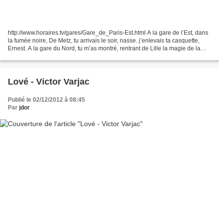
http://www.horaires.tv/gares/Gare_de_Paris-Est.html A la gare de l’Est, dans
la fumée noire, De Metz, tu arrivais le soir, nasse. j’enlevais ta casquette,
Ernest. A la gare du Nord, tu m’as montré, rentrant de Lille la magie de la
grande ville et j’ai...
Lové - Victor Varjac
Publié le 02/12/2012 à 08:45
Par
jdor