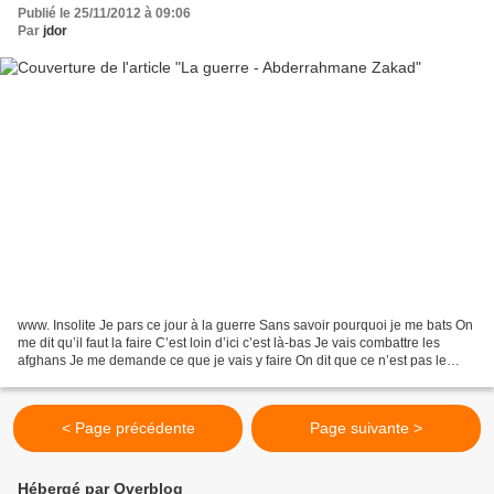
Publié le 25/11/2012 à 09:06
Par
jdor
www. Insolite Je pars ce jour à la guerre Sans savoir pourquoi je me bats On
me dit qu’il faut la faire C’est loin d’ici c’est là-bas Je vais combattre les
afghans Je me demande ce que je vais y faire On dit que ce n’est pas le
Morvan Ni nos garigues...
< Page précédente
Page suivante >
Hébergé par Overblog