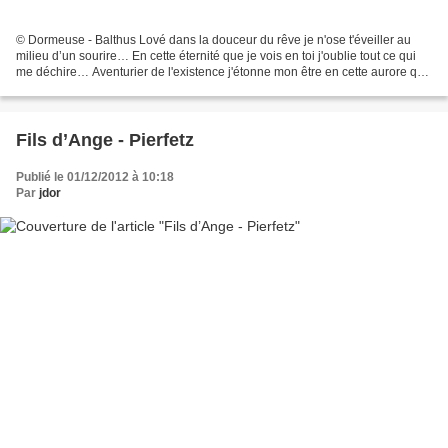
© Dormeuse - Balthus Lové dans la douceur du rêve je n'ose t'éveiller au
milieu d’un sourire… En cette éternité que je vois en toi j'oublie tout ce qui
me déchire… Aventurier de l'existence j'étonne mon être en cette aurore qui
ne s'éteindra pas… Gardons...
Fils d’Ange - Pierfetz
Publié le 01/12/2012 à 10:18
Par
jdor