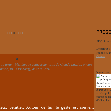
PRÉS
<<
<
10
11
>
>>
Blog
: Coule
Description
connus ou in
Contact
t du texte : Mystères de cathédrale, texte de Claude Luezior, photos
Thévoz, BCU Fribourg, 4e trim. 2016
Name :
jdor
À Propos :
articles poli
beauté de ta
décline, leur
eux bénitier. Autour de lui, le geste est souvent