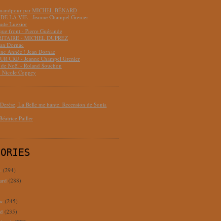
hmandpour par MICHEL BÉNARD
DE LA VIE - Jeanne Champel Grenier
aude Luezior
que front - Pierre Guérande
RITAIRE - MICHEL DUPREZ
ean Dornac
ne Année ! Jean Dornac
R CRU - Jeanne Champel Grenier
t de Noël - Roland Souchon
- Nicole Coppey
erèse, La Belle me hante. Recension de Sonia
éatrice Pailler
GORIES
c
(294)
ard
(288)
ac
(245)
rd
(235)