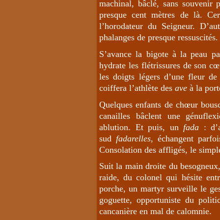
machinal, bâclé, sans souvenir 
presque cent mètres de là. Cer
l’horodateur du Seigneur. D’aut
phalanges de presque ressuscités.
S’avance la bigote à la peau pa
hydrate les flétrissures de son cœ
les doigts légers d’une fleur d
coiffera l’athlète des
ave
à la port
Quelques enfants de chœur bouscul
canailles bâclent une génuflex
ablution. Et puis, un
fada
: d’a
sud
fadarelles
, échangent parfo
Consolation des affligés, le simpl
Suit la main droite du besogneux,
raide, du colonel qui hésite ent
porche, un martyr surveille le ges
goguette, opportuniste du politi
cancanière en mal de calomnie.