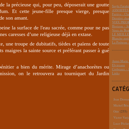
 de la précieuse qui, pour peu, déposerait une goutte
Saghi Fara
ASSOIFFÉS 
um. Et cette jeune-fille presque vierge, presque
Furtive - Cl
s de son amant.
Derrière cha
VOIX PRIO
Horizon – J
 peine la surface de l'eau sacrée, comme pour ne pas
Veux de Bon
nes caresses d’une religieuse déjà en extase.
LE MEILLEU
Blanche nui
La Poétesse 
e, une troupe de dubitatifs, tièdes et païens de toute
 maigres la sainte source et préférant passer à gué
Anne-Marie D
Elvireanu
bénitier a bien du mérite. Mirage d’anachorètes ou
Corbeaux – B
ission, on le retrouvera au tourniquet du Jardin
Links
CATÉ
Jean Dorna
Michel Bén
Ode
(255)
Victor Varj
Luce Pécla