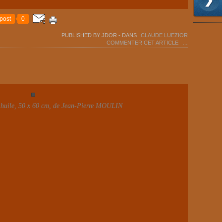
post
0
PUBLISHED BY JDOR
-
DANS
CLAUDE LUEZIOR
COMMENTER CET ARTICLE
…
 huile, 50 x 60 cm, de Jean-Pierre MOULIN