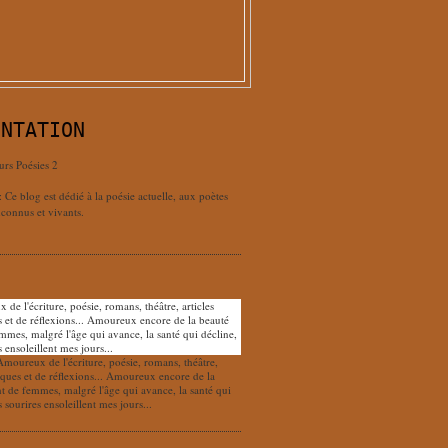
ENTATION
urs Poésies 2
: Ce blog est dédié à la poésie actuelle, aux poètes
connus et vivants.
Amoureux de l'écriture, poésie, romans, théâtre,
tiques et de réflexions... Amoureux encore de la
nt de femmes, malgré l'âge qui avance, la santé qui
s sourires ensoleillent mes jours...