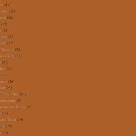
ras
(41)
nefoy
(38)
reanu
(38)
m
(35)
ar
(33)
lpech
(32)
rande
(32)
 Toussaint
(32)
ion-Guérin
(31)
d
(31)
dkis
(30)
(27)
zieux
(26)
zou
(25)
its en italien
(21)
omassettie
(20)
antchev de Thracy
(19)
é
(19)
yden-David
(19)
ddar
(19)
a
(19)