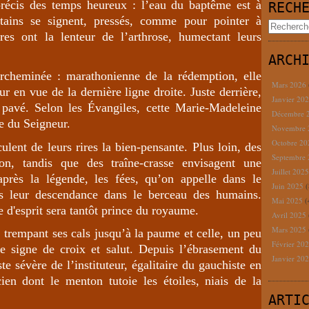
précis des temps heureux : l’eau du baptême est à
RECH
tains se signent, pressés, comme pour pointer à
res ont la lenteur de l’arthrose, humectant leurs
ARCH
rcheminée : marathonienne de la rédemption, elle
Mars 2026
ur en vue de la dernière ligne droite. Juste derrière,
Janvier 20
e pavé. Selon les Évangiles, cette Marie-Madeleine
Décembre 
e du Seigneur.
Novembre
Octobre 2
ent de leurs rires la bien-pensante. Plus loin, des
Septembre
ion, tandis que des traîne-crasse envisagent une
Juillet 202
près la légende, les fées, qu’on appelle dans le
Juin 2025
(
is leur descendance dans le berceau des humains.
Mai 2025
(
e d'esprit sera tantôt prince du royaume.
Avril 2025
Mars 2025
 trempant ses cals jusqu’à la paume et celle, un peu
Février 20
re signe de croix et salut. Depuis l’ébrasement du
Janvier 20
te sévère de l’instituteur, égalitaire du gauchiste en
cien dont le menton tutoie les étoiles, niais de la
ARTI