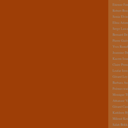
Etienne Fat
Robert Bon
Sonia Elvi
Elina Ada
Serge Lasc
Bernard De
Pierre Gué
Yves Romel
Jeannine D
Kacem Issa
Claire Pren
Leafar Izen
Gérard Ley
Barbara Au
Poèmes tradu
Monique Th
Athanase V
Gérard Caz
Kathleen H
Miloud Ke
Salah Bekk