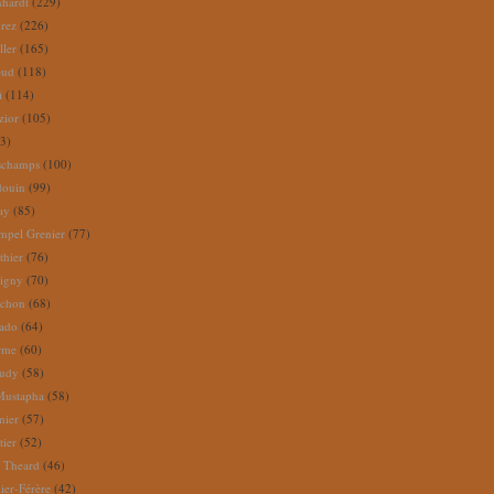
nhardt
(229)
rez
(226)
ller
(165)
eud
(118)
i
(114)
zior
(105)
3)
schamps
(100)
douin
(99)
ay
(85)
mpel Grenier
(77)
thier
(76)
igny
(70)
uchon
(68)
tado
(64)
rme
(60)
audy
(58)
Mustapha
(58)
mier
(57)
tier
(52)
e Theard
(46)
ier-Férère
(42)