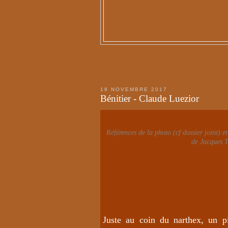
18 NOVEMBRE 2017
Bénitier - Claude Luezior
Références de la photo (cf dossier joint) e
de Jacques 
Juste au coin du narthex, un pi