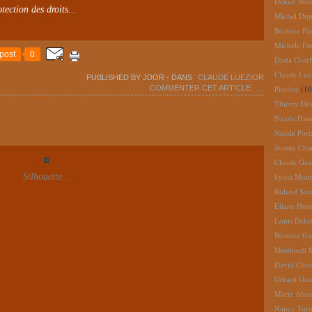
Denise Ber
tection des droits...
Michel Dup
Béatrice Pai
Michèle Fr
post
0
Djida Cherf
Claude Lue
PUBLISHED BY JDOR
-
DANS
CLAUDE LUEZIOR
Pierfetz
(10
COMMENTER CET ARTICLE
…
Thierry De
Nicole Har
Nicole Port
Jeanne Cha
Claude Gau
Silhouette...
Lydia Mont
Roland So
Eliane Hur
Louis Delo
Béatrice G
Mouloudi 
David Cho
Gérard Gau
Marie Alic
Nancy Turn