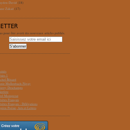
ayden-David
(18)
ane Zakad
(17)
LETTER
 pour être averti des nouveaux articles publiés.
S
itiés
sies 1
ichel Bénard
Annie Mullenbach-Nigay
hierry Deschamps
ierfetz
urel Mompezat
Poètes Français
Poètes Français - Délégations
péen Poésie, Arts et Lettres