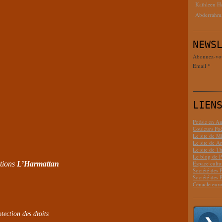
Kathleen H
Abderrahm
NEWS
Abonnez-vous
Email
LIEN
Poésie en Am
Couleurs Poé
Le site de M
Le site de 
Le site de T
Le blog de P
Espace cult
tions
L’Harmattan
Société des 
Société des 
Cénacle euro
tection des droits