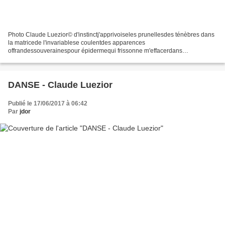
Photo Claude Luezior© d'instinctj'apprivoiseles prunellesdes ténèbres dans
la matricede l'invariablese coulentdes apparences
offrandessouverainespour épidermequi frissonne m'effacerdans
l'ablutionmonochromede l'errance une lunede son croissantmoissonnedes...
DANSE - Claude Luezior
Publié le 17/06/2017 à 06:42
Par
jdor