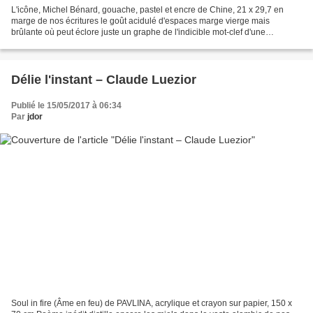
L'icône, Michel Bénard, gouache, pastel et encre de Chine, 21 x 29,7 en
marge de nos écritures le goût acidulé d'espaces marge vierge mais
brûlante où peut éclore juste un graphe de l'indicible mot-clef d'une
parenthèse à la marge de nos dédales et de...
Délie l'instant – Claude Luezior
Publié le 15/05/2017 à 06:34
Par
jdor
Soul in fire (Âme en feu) de PAVLINA, acrylique et crayon sur papier, 150 x