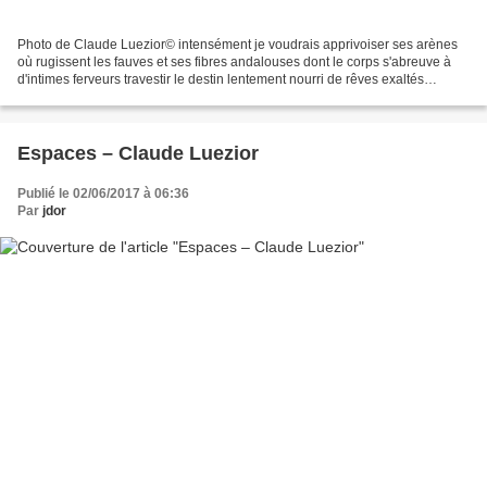
Photo de Claude Luezior© intensément je voudrais apprivoiser ses arènes
où rugissent les fauves et ses fibres andalouses dont le corps s'abreuve à
d'intimes ferveurs travestir le destin lentement nourri de rêves exaltés
disperser les béances humer jusqu'à...
Espaces – Claude Luezior
Publié le 02/06/2017 à 06:36
Par
jdor