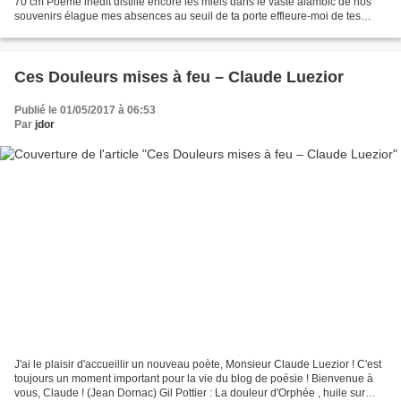
70 cm Poème inédit distille encore les miels dans le vaste alambic de nos
souvenirs élague mes absences au seuil de ta porte effleure-moi de tes
mèches pour que mon front les...
Ces Douleurs mises à feu – Claude Luezior
Publié le 01/05/2017 à 06:53
Par
jdor
J'ai le plaisir d'accueillir un nouveau poète, Monsieur Claude Luezior ! C'est
toujours un moment important pour la vie du blog de poésie ! Bienvenue à
vous, Claude ! (Jean Dornac) Gil Pottier : La douleur d'Orphée , huile sur