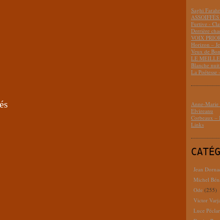
Saghi Fara
ASSOIFFÉS 
Furtive - Cl
Derrière cha
VOIX PRIO
Horizon – J
Veux de Bon
LE MEILLEU
Blanche nui
La Poétesse 
és
Anne-Marie D
Elvireanu
Corbeaux – B
Links
CATÉ
Jean Dorna
Michel Bén
Ode
(255)
Victor Varj
Luce Pécla