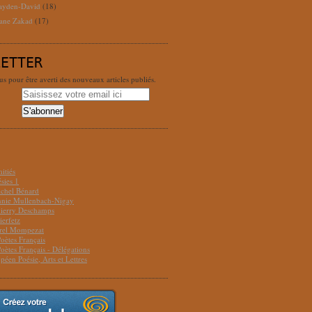
ayden-David
(18)
ane Zakad
(17)
LETTER
 pour être averti des nouveaux articles publiés.
S
itiés
sies 1
ichel Bénard
Annie Mullenbach-Nigay
hierry Deschamps
ierfetz
urel Mompezat
Poètes Français
Poètes Français - Délégations
péen Poésie, Arts et Lettres