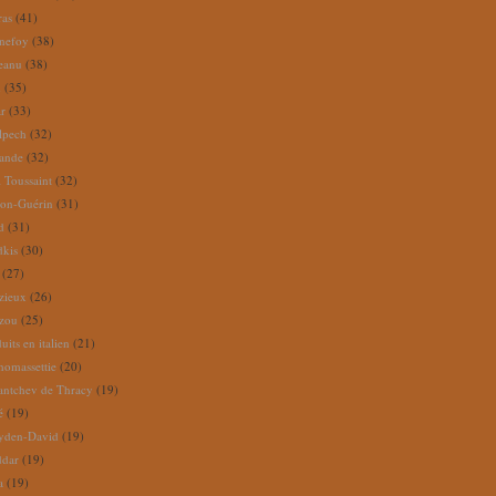
ras
(41)
nefoy
(38)
reanu
(38)
m
(35)
ar
(33)
lpech
(32)
rande
(32)
 Toussaint
(32)
ion-Guérin
(31)
d
(31)
dkis
(30)
(27)
zieux
(26)
zou
(25)
its en italien
(21)
omassettie
(20)
antchev de Thracy
(19)
é
(19)
yden-David
(19)
ddar
(19)
a
(19)