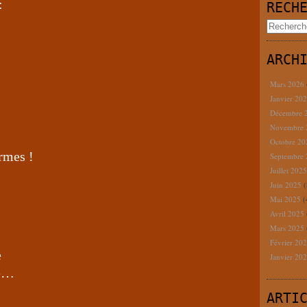
:
RECH
ARCH
Mars 2026
Janvier 20
Décembre 
Novembre
Octobre 2
armes !
Septembre
Juillet 202
Juin 2025
(
Mai 2025
(
Avril 2025
Mars 2025
Février 20
e
Janvier 20
me…
ARTI