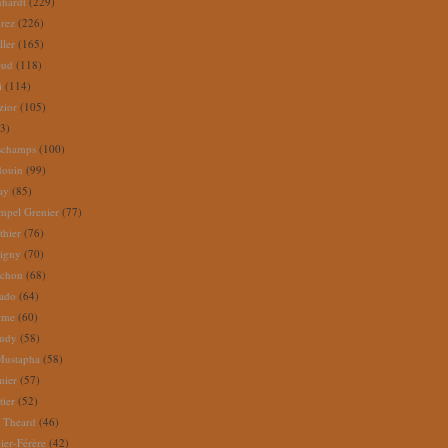
nhardt
(229)
rez
(226)
ller
(165)
eud
(118)
i
(114)
zior
(105)
3)
schamps
(100)
douin
(99)
ay
(85)
mpel Grenier
(77)
thier
(76)
igny
(70)
uchon
(68)
tado
(64)
rme
(60)
audy
(58)
Mustapha
(58)
mier
(57)
tier
(52)
e Theard
(46)
ier-Férère
(42)