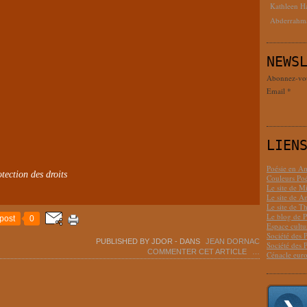
Kathleen H
Abderrahm
NEWS
Abonnez-vous
Email
LIEN
Poésie en Am
tection des droits
Couleurs Poé
Le site de M
Le site de 
Le site de T
Le blog de P
post
0
Espace cult
Société des 
PUBLISHED BY JDOR
-
DANS
JEAN DORNAC
Société des 
COMMENTER CET ARTICLE
…
Cénacle euro