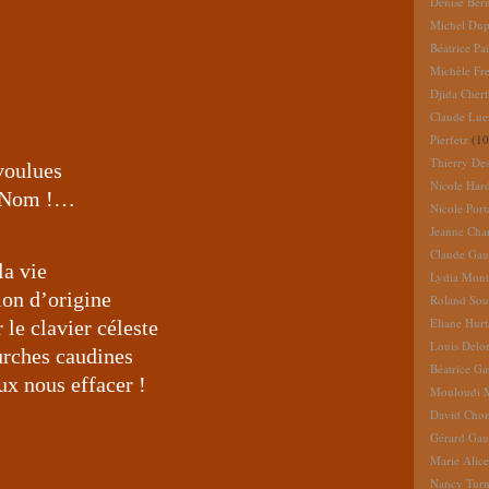
Denise Ber
Michel Dup
Béatrice Pai
Michèle Fr
Djida Cherf
Claude Lue
Pierfetz
(10
Thierry De
 voulues
Nicole Har
n Nom !…
Nicole Port
Jeanne Cha
Claude Gau
la vie
Lydia Mont
ion d’origine
Roland So
Eliane Hur
 le clavier céleste
Louis Delo
ourches caudines
Béatrice G
ux nous effacer !
Mouloudi 
David Cho
Gérard Gau
Marie Alic
Nancy Turn