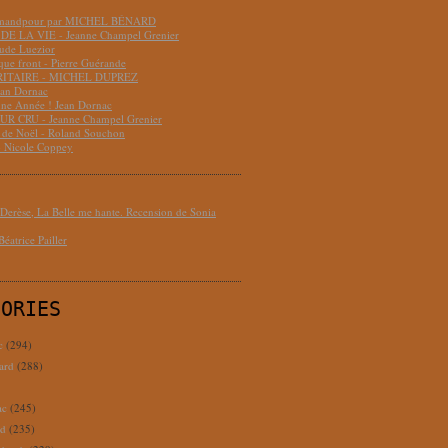
hmandpour par MICHEL BÉNARD
DE LA VIE - Jeanne Champel Grenier
aude Luezior
que front - Pierre Guérande
RITAIRE - MICHEL DUPREZ
ean Dornac
ne Année ! Jean Dornac
R CRU - Jeanne Champel Grenier
t de Noël - Roland Souchon
- Nicole Coppey
erèse, La Belle me hante. Recension de Sonia
éatrice Pailler
GORIES
c
(294)
ard
(288)
ac
(245)
rd
(235)