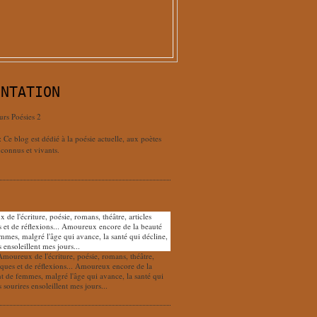
ENTATION
urs Poésies 2
: Ce blog est dédié à la poésie actuelle, aux poètes
connus et vivants.
Amoureux de l'écriture, poésie, romans, théâtre,
tiques et de réflexions... Amoureux encore de la
nt de femmes, malgré l'âge qui avance, la santé qui
s sourires ensoleillent mes jours...