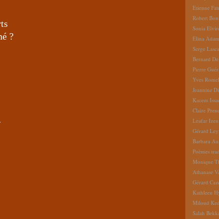
Etienne Fat
Robert Bon
rts
Sonia Elvi
né ?
Elina Ada
Serge Lasc
Bernard De
Pierre Gué
Yves Romel
Jeannine D
Kacem Issa
Claire Pren
…
Leafar Izen
Gérard Ley
Barbara Au
Poèmes tradu
Monique Th
Athanase V
Gérard Caz
Kathleen H
Miloud Ke
Salah Bekk