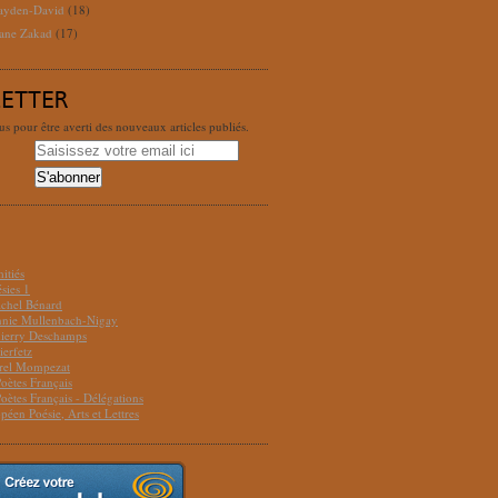
ayden-David
(18)
ane Zakad
(17)
LETTER
 pour être averti des nouveaux articles publiés.
S
itiés
sies 1
ichel Bénard
Annie Mullenbach-Nigay
hierry Deschamps
ierfetz
urel Mompezat
Poètes Français
Poètes Français - Délégations
péen Poésie, Arts et Lettres