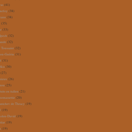
ras
(41)
nefoy
(38)
reanu
(38)
m
(35)
ar
(33)
lpech
(32)
rande
(32)
 Toussaint
(32)
ion-Guérin
(31)
d
(31)
dkis
(30)
(27)
zieux
(26)
zou
(25)
its en italien
(21)
omassettie
(20)
antchev de Thracy
(19)
é
(19)
yden-David
(19)
ddar
(19)
a
(19)