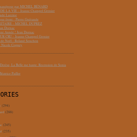
hmandpour par MICHEL BÉNARD
DE LA VIE - Jeanne Champel Grenier
aude Luezior
que front - Pierre Guérande
RITAIRE - MICHEL DUPREZ
ean Dornac
ne Année ! Jean Dornac
R CRU - Jeanne Champel Grenier
t de Noël - Roland Souchon
- Nicole Coppey
erèse, La Belle me hante. Recension de Sonia
éatrice Pailler
GORIES
c
(294)
ard
(288)
ac
(245)
rd
(235)