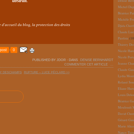
abstrait
.
Denise Ber
Michel Dup
Béatrice Pai
Michèle Fr
e d'accueil du blog, la protection des droits
Djida Cherf
Claude Lue
Pierfetz
(10
Thierry De
post
0
Nicole Har
Nicole Port
PUBLISHED BY JDOR
-
DANS
DENISE BERNHARDT
Jeanne Cha
COMMENTER CET ARTICLE
…
Claude Gau
RY DESCHAMPS
RUPTURE – LUCE PÉCLARD >>
Lydia Mont
Roland So
Eliane Hur
Louis Delo
Béatrice G
Mouloudi 
David Cho
Gérard Gau
Marie Alic
Nancy Turn