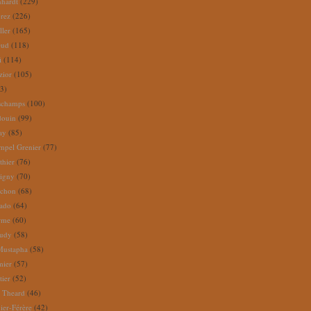
nhardt
(229)
rez
(226)
ller
(165)
eud
(118)
i
(114)
zior
(105)
3)
schamps
(100)
douin
(99)
ay
(85)
mpel Grenier
(77)
thier
(76)
igny
(70)
uchon
(68)
tado
(64)
rme
(60)
audy
(58)
Mustapha
(58)
mier
(57)
tier
(52)
e Theard
(46)
ier-Férère
(42)