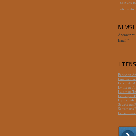
Kathleen H
Abderrahm
NEWS
Abonnez-vous
Email
LIEN
Poésie en Am
Couleurs Poé
Le site de M
Le site de 
Le site de T
Le blog de P
Espace cult
Société des 
Société des 
Cénacle euro