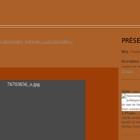
PRÉS
RY DESCHAMPS
RUPTURE – LUCE PÉCLARD >>
Blog
: Coule
Description
connus ou in
Contact
Name :
jdor
À Propos :
articles poli
beauté de ta
décline, leur