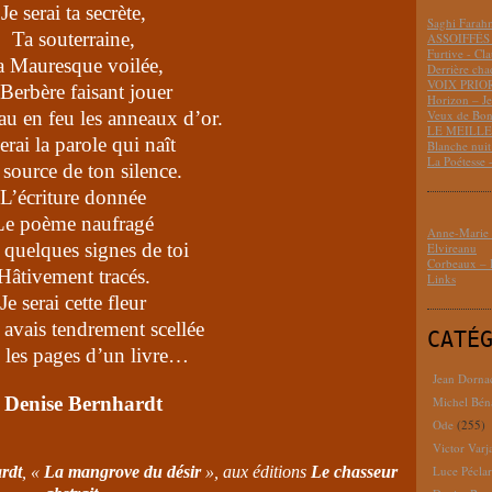
Je serai ta secrète,
Saghi Fara
Ta souterraine,
ASSOIFFÉS 
Furtive - Cl
a Mauresque voilée,
Derrière cha
VOIX PRIO
Berbère faisant jouer
Horizon – J
au en feu les anneaux d’or.
Veux de Bon
LE MEILLEU
serai la parole qui naît
Blanche nui
La Poétesse 
 source de ton silence.
L’écriture donnée
Le poème naufragé
Anne-Marie D
 quelques signes de toi
Elvireanu
Corbeaux – B
Hâtivement tracés.
Links
Je serai cette fleur
 avais tendrement scellée
CATÉ
 les pages d’un livre…
Jean Dorna
 Denise Bernhardt
Michel Bén
Ode
(255)
Victor Varj
rdt
, «
La mangrove du désir
», aux éditions
Le chasseur
Luce Pécla