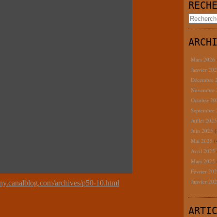
RECH
ARCH
Mars 2026
Janvier 20
Décembre 
Novembre
Octobre 2
Septembre
Juillet 202
Juin 2025
(
Mai 2025
(
Avril 2025
Mars 2025
Février 20
Janvier 20
ffany.canalblog.com/archives/p50-10.html
ARTI