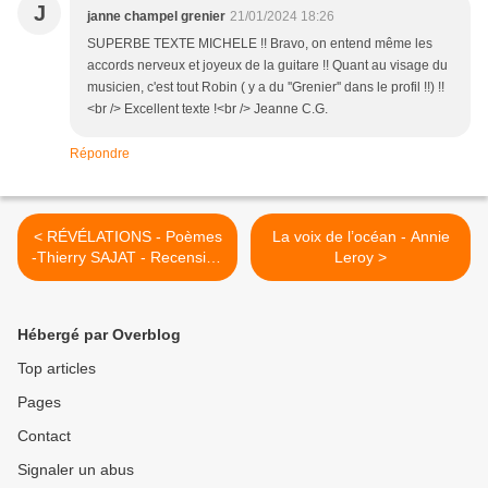
J
janne champel grenier
21/01/2024 18:26
SUPERBE TEXTE MICHELE !! Bravo, on entend même les
accords nerveux et joyeux de la guitare !! Quant au visage du
musicien, c'est tout Robin ( y a du ''Grenier'' dans le profil !!) !!
<br /> Excellent texte !<br /> Jeanne C.G.
Répondre
< RÉVÉLATIONS - Poèmes
La voix de l’océan - Annie
-Thierry SAJAT - Recension
Leroy >
de Jeanne Champel
Grenier
Hébergé par Overblog
Top articles
Pages
Contact
Signaler un abus