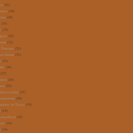
ras
(41)
nefoy
(38)
reanu
(38)
m
(35)
ar
(33)
lpech
(32)
rande
(32)
 Toussaint
(32)
ion-Guérin
(31)
d
(31)
dkis
(30)
(27)
zieux
(26)
zou
(25)
its en italien
(21)
omassettie
(20)
antchev de Thracy
(19)
é
(19)
yden-David
(19)
ddar
(19)
a
(19)