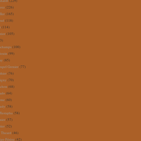
nhardt
(229)
rez
(226)
ller
(165)
eud
(118)
i
(114)
zior
(105)
3)
schamps
(100)
douin
(99)
ay
(85)
mpel Grenier
(77)
thier
(76)
igny
(70)
uchon
(68)
tado
(64)
rme
(60)
audy
(58)
Mustapha
(58)
mier
(57)
tier
(52)
e Theard
(46)
ier-Férère
(42)