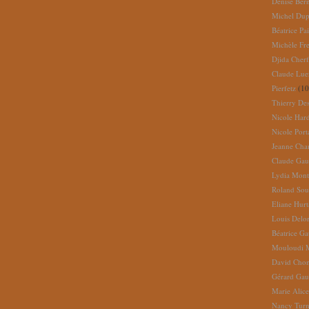
Denise Ber
Michel Dup
Béatrice Pai
Michèle Fr
Djida Cherf
Claude Lue
Pierfetz
(10
Thierry De
Nicole Har
Nicole Port
Jeanne Cha
Claude Gau
Lydia Mont
Roland So
Eliane Hur
Louis Delo
Béatrice G
Mouloudi 
David Cho
Gérard Gau
Marie Alic
Nancy Turn