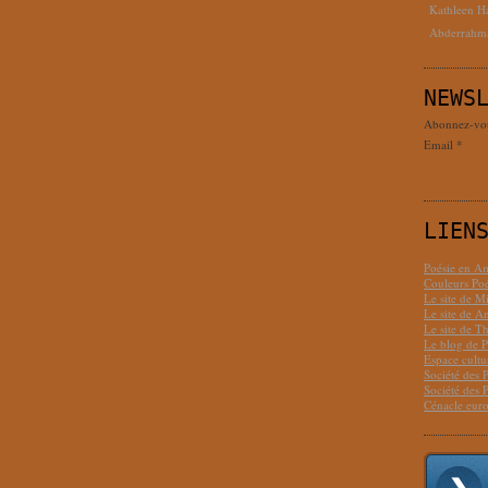
Kathleen H
Abderrahm
NEWS
Abonnez-vous
Email
LIEN
Poésie en Am
Couleurs Poé
Le site de M
Le site de 
Le site de T
Le blog de P
Espace cult
Société des 
Société des 
Cénacle euro