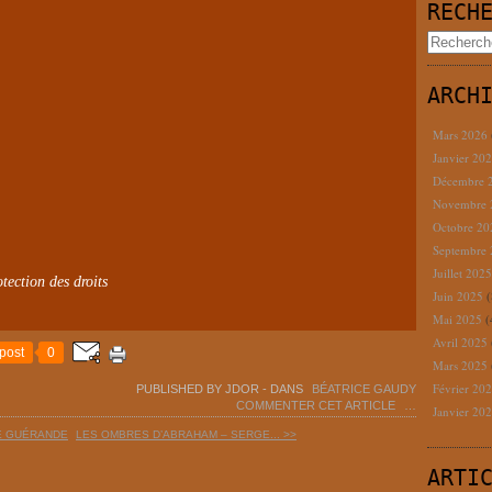
RECH
ARCH
Mars 2026
Janvier 20
Décembre 
Novembre
Octobre 2
Septembre
Juillet 202
tection des droits
Juin 2025
(
Mai 2025
(
Avril 2025
post
0
Mars 2025
Février 20
PUBLISHED BY JDOR
-
DANS
BÉATRICE GAUDY
COMMENTER CET ARTICLE
…
Janvier 20
RE GUÉRANDE
LES OMBRES D’ABRAHAM – SERGE... >>
ARTI