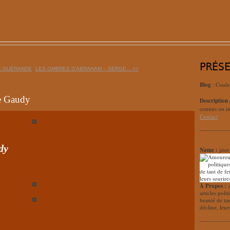
PRÉS
RE GUÉRANDE
LES OMBRES D’ABRAHAM – SERGE... >>
Blog
: Coule
ce Gaudy
Description
connus ou in
Contact
dy
Name :
jdor
À Propos :
articles poli
beauté de ta
décline, leur