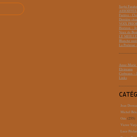
Saghi Fara
ASSOIFFÉS 
Furtive - Cl
Derrière cha
VOIX PRIO
Horizon – J
Veux de Bon
LE MEILLEU
Blanche nui
La Poétesse 
Anne-Marie D
Elvireanu
Corbeaux – B
Links
CATÉ
Jean Dorna
Michel Bén
Ode
(255)
Victor Varj
Luce Pécla