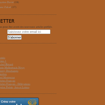
ayden-David
(18)
ane Zakad
(17)
LETTER
 pour être averti des nouveaux articles publiés.
S
itiés
sies 1
ichel Bénard
Annie Mullenbach-Nigay
hierry Deschamps
ierfetz
urel Mompezat
Poètes Français
Poètes Français - Délégations
péen Poésie, Arts et Lettres