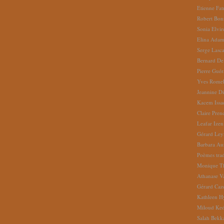
Etienne Fat
Robert Bon
Sonia Elvi
Elina Ada
Serge Lasc
Bernard De
Pierre Gué
Yves Romel
Jeannine D
Kacem Issa
Claire Pren
Leafar Izen
Gérard Ley
Barbara Au
Poèmes tradu
Monique Th
Athanase V
Gérard Caz
Kathleen H
Miloud Ke
Salah Bekk