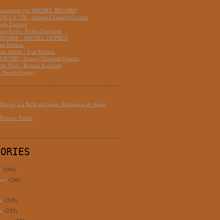
hmandpour par MICHEL BÉNARD
DE LA VIE - Jeanne Champel Grenier
aude Luezior
que front - Pierre Guérande
RITAIRE - MICHEL DUPREZ
ean Dornac
ne Année ! Jean Dornac
R CRU - Jeanne Champel Grenier
t de Noël - Roland Souchon
- Nicole Coppey
erèse, La Belle me hante. Recension de Sonia
éatrice Pailler
GORIES
c
(294)
ard
(288)
ac
(245)
rd
(235)