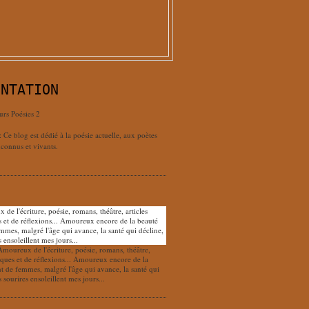
ENTATION
urs Poésies 2
: Ce blog est dédié à la poésie actuelle, aux poètes
connus et vivants.
Amoureux de l'écriture, poésie, romans, théâtre,
tiques et de réflexions... Amoureux encore de la
nt de femmes, malgré l'âge qui avance, la santé qui
s sourires ensoleillent mes jours...