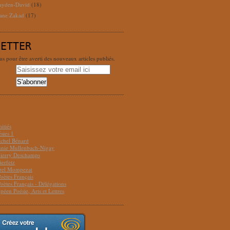
ayden-David
(18)
ane Zakad
(17)
LETTER
 pour être averti des nouveaux articles publiés.
S
itiés
sies 1
ichel Bénard
Annie Mullenbach-Nigay
hierry Deschamps
ierfetz
urel Mompezat
Poètes Français
Poètes Français - Délégations
péen Poésie, Arts et Lettres