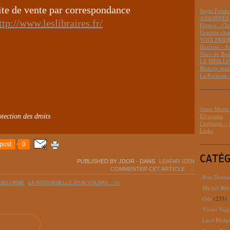
site de vente par correspondance
Saghi Fara
ASSOIFFÉS 
tp://www.leslibraires.fr/
Furtive - Cl
Derrière cha
VOIX PRIO
Horizon – J
Veux de Bon
LE MEILLEU
Blanche nui
La Poétesse 
Anne-Marie D
Elvireanu
tection des droits
Corbeaux – B
Links
post
0
CATÉ
PUBLISHED BY JDOR
-
DANS
LEAFAR IZEN
COMMENTER CET ARTICLE
…
Jean Dorna
S DELORME
LA RITOURNELLE D’UN VOLNAY... >>
Michel Bén
Ode
(255)
Victor Varj
Luce Pécla