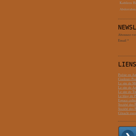
Kathleen H
Abderrahm
NEWS
Abonnez-vous
Email
LIEN
Poésie en Am
Couleurs Poé
Le site de M
Le site de 
Le site de T
Le blog de P
Espace cult
Société des 
Société des 
Cénacle euro