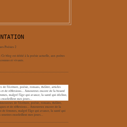
ENTATION
urs Poésies 2
: Ce blog est dédié à la poésie actuelle, aux poètes
connus et vivants.
Amoureux de l'écriture, poésie, romans, théâtre,
tiques et de réflexions... Amoureux encore de la
nt de femmes, malgré l'âge qui avance, la santé qui
s sourires ensoleillent mes jours...