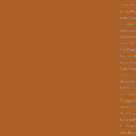
Etienne Fat
Robert Bon
Sonia Elvi
Elina Ada
Serge Lasc
Bernard De
Pierre Gué
Yves Romel
Jeannine D
Kacem Issa
Claire Pren
Leafar Izen
Gérard Ley
Barbara Au
Poèmes tradu
Monique Th
Athanase V
Gérard Caz
Kathleen H
Miloud Ke
Salah Bekk