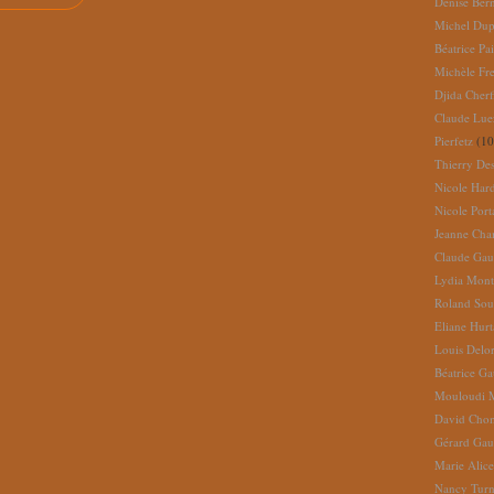
Denise Ber
Michel Dup
Béatrice Pai
Michèle Fr
Djida Cherf
Claude Lue
Pierfetz
(10
Thierry De
Nicole Har
Nicole Port
Jeanne Cha
Claude Gau
Lydia Mont
Roland So
Eliane Hur
Louis Delo
Béatrice G
Mouloudi 
David Cho
Gérard Gau
Marie Alic
Nancy Turn