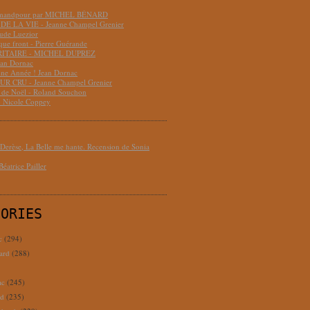
hmandpour par MICHEL BÉNARD
DE LA VIE - Jeanne Champel Grenier
aude Luezior
que front - Pierre Guérande
RITAIRE - MICHEL DUPREZ
ean Dornac
ne Année ! Jean Dornac
R CRU - Jeanne Champel Grenier
t de Noël - Roland Souchon
- Nicole Coppey
erèse, La Belle me hante. Recension de Sonia
éatrice Pailler
GORIES
c
(294)
ard
(288)
ac
(245)
rd
(235)