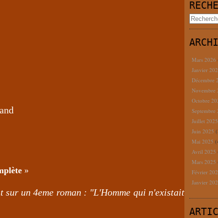
RECH
ARCH
Mars 2026
Janvier 20
Décembre 
Novembre
Octobre 2
rand
Septembre
Juillet 202
Juin 2025
(
Mai 2025
(
Avril 2025
Mars 2025
mplète
»
Février 20
Janvier 20
nt sur un 4eme roman : "L'Homme qui n'existait
ARTI