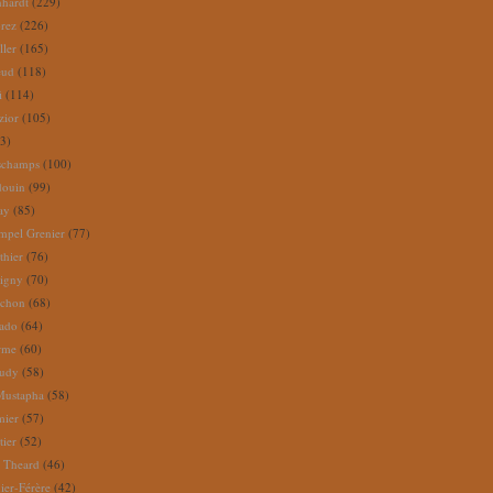
nhardt
(229)
rez
(226)
ller
(165)
eud
(118)
i
(114)
zior
(105)
3)
schamps
(100)
douin
(99)
ay
(85)
mpel Grenier
(77)
thier
(76)
igny
(70)
uchon
(68)
tado
(64)
rme
(60)
audy
(58)
Mustapha
(58)
mier
(57)
tier
(52)
e Theard
(46)
ier-Férère
(42)