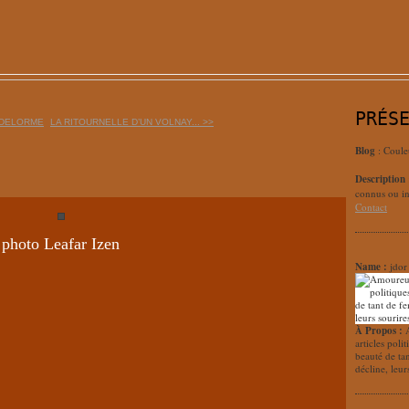
PRÉS
S DELORME
LA RITOURNELLE D’UN VOLNAY... >>
Blog
: Coule
Description
connus ou in
Contact
photo Leafar Izen
Name :
jdor
À Propos :
articles poli
beauté de ta
décline, leur