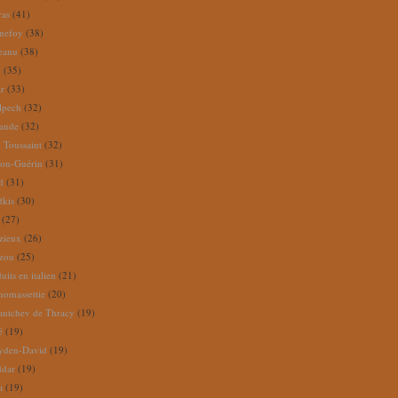
ras
(41)
nefoy
(38)
reanu
(38)
m
(35)
ar
(33)
lpech
(32)
rande
(32)
 Toussaint
(32)
ion-Guérin
(31)
d
(31)
dkis
(30)
(27)
zieux
(26)
zou
(25)
its en italien
(21)
omassettie
(20)
antchev de Thracy
(19)
é
(19)
yden-David
(19)
ddar
(19)
a
(19)