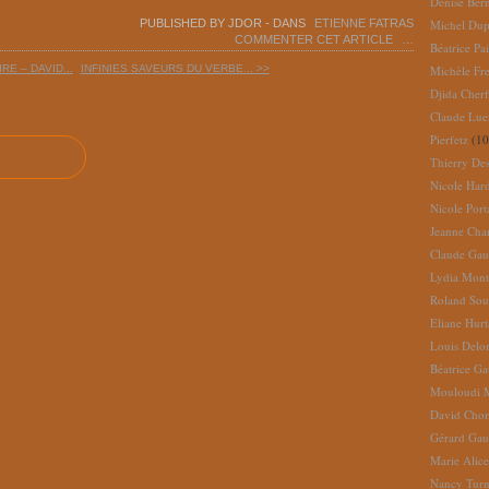
Denise Ber
PUBLISHED BY JDOR
-
DANS
ETIENNE FATRAS
Michel Dup
COMMENTER CET ARTICLE
…
Béatrice Pai
RE – DAVID...
INFINIES SAVEURS DU VERBE... >>
Michèle Fr
Djida Cherf
Claude Lue
Pierfetz
(10
Thierry De
Nicole Har
Nicole Port
Jeanne Cha
Claude Gau
Lydia Mont
Roland So
Eliane Hur
Louis Delo
Béatrice G
Mouloudi 
David Cho
Gérard Gau
Marie Alic
Nancy Turn