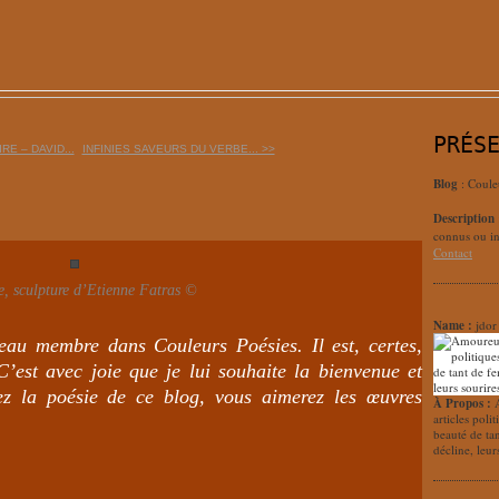
PRÉS
RE – DAVID...
INFINIES SAVEURS DU VERBE... >>
Blog
: Coule
Description
connus ou in
Contact
e, sculpture d’Etienne Fatras ©
Name :
jdor
veau membre dans Couleurs Poésies. Il est, certes,
C’est avec joie que je lui souhaite la bienvenue et
ez la poésie de ce blog, vous aimerez les œuvres
À Propos :
articles poli
beauté de ta
décline, leur