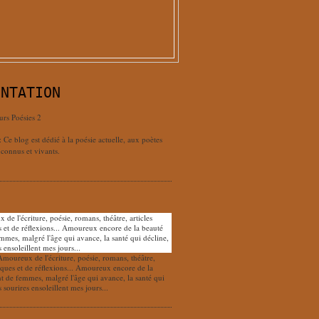
ENTATION
urs Poésies 2
: Ce blog est dédié à la poésie actuelle, aux poètes
connus et vivants.
Amoureux de l'écriture, poésie, romans, théâtre,
tiques et de réflexions... Amoureux encore de la
nt de femmes, malgré l'âge qui avance, la santé qui
s sourires ensoleillent mes jours...