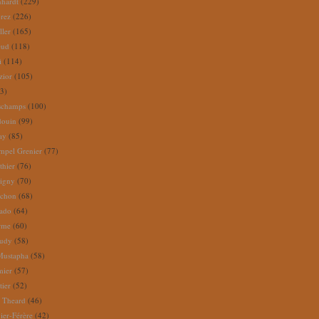
nhardt
(229)
rez
(226)
ller
(165)
eud
(118)
i
(114)
zior
(105)
3)
schamps
(100)
douin
(99)
ay
(85)
mpel Grenier
(77)
thier
(76)
igny
(70)
uchon
(68)
tado
(64)
rme
(60)
audy
(58)
Mustapha
(58)
mier
(57)
tier
(52)
e Theard
(46)
ier-Férère
(42)