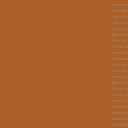
Etienne Fat
Robert Bon
Sonia Elvi
Elina Ada
Serge Lasc
Bernard De
Pierre Gué
Yves Romel
Jeannine D
Kacem Issa
Claire Pren
Leafar Izen
Gérard Ley
Barbara Au
Poèmes tradu
Monique Th
Athanase V
Gérard Caz
Kathleen H
Miloud Ke
Salah Bekk