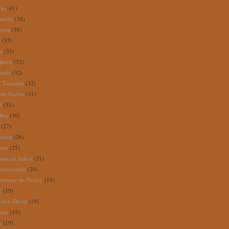
ras
(41)
nefoy
(38)
reanu
(38)
m
(35)
ar
(33)
lpech
(32)
rande
(32)
 Toussaint
(32)
ion-Guérin
(31)
d
(31)
dkis
(30)
(27)
zieux
(26)
zou
(25)
its en italien
(21)
omassettie
(20)
antchev de Thracy
(19)
é
(19)
yden-David
(19)
ddar
(19)
a
(19)