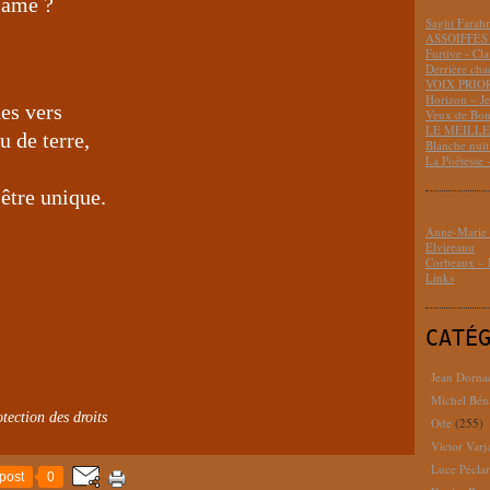
’âme ?
Saghi Fara
ASSOIFFÉS 
Furtive - Cl
Derrière cha
VOIX PRIO
Horizon – J
des vers
Veux de Bon
LE MEILLEU
 de terre,
Blanche nui
La Poétesse 
 être unique.
Anne-Marie D
Elvireanu
Corbeaux – B
Links
CATÉ
Jean Dorna
Michel Bén
tection des droits
Ode
(255)
Victor Varj
Luce Pécla
post
0