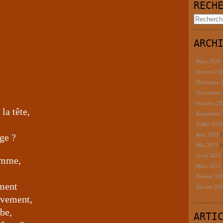
RECH
ARCH
Mars 2026
Janvier 20
Décembre 
Novembre
Octobre 2
la tête,
Septembre
Juillet 202
Juin 2025
(
ge ?
Mai 2025
(
Avril 2025
femme,
Mars 2025
Février 20
ement
Janvier 20
uvement,
be,
ARTI