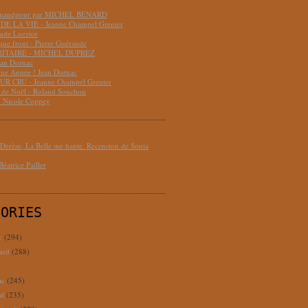
hmandpour par MICHEL BÉNARD
DE LA VIE - Jeanne Champel Grenier
aude Luezior
que front - Pierre Guérande
RITAIRE - MICHEL DUPREZ
ean Dornac
ne Année ! Jean Dornac
R CRU - Jeanne Champel Grenier
t de Noël - Roland Souchon
- Nicole Coppey
erèse, La Belle me hante. Recension de Sonia
éatrice Pailler
GORIES
c
(294)
ard
(288)
ac
(245)
rd
(235)