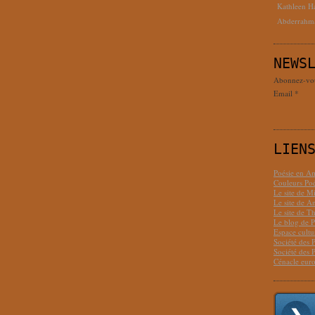
Kathleen H
Abderrahm
NEWS
Abonnez-vous
Email
LIEN
Poésie en Am
Couleurs Poé
Le site de M
Le site de 
Le site de T
Le blog de P
Espace cult
Société des 
Société des 
Cénacle euro