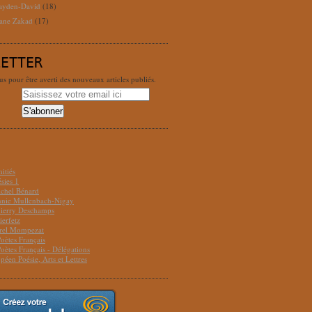
ayden-David
(18)
ane Zakad
(17)
LETTER
 pour être averti des nouveaux articles publiés.
S
itiés
sies 1
ichel Bénard
Annie Mullenbach-Nigay
hierry Deschamps
ierfetz
urel Mompezat
Poètes Français
Poètes Français - Délégations
péen Poésie, Arts et Lettres