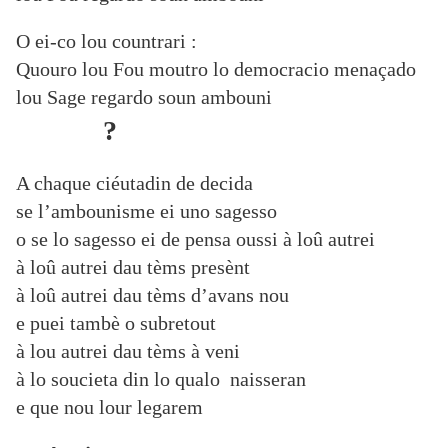
O ei-co lou countrari :
Quouro lou Fou moutro lo democracio menaçado
lou Sage regardo soun ambouni
?
A chaque ciéutadin de decida
se l’ambounisme ei uno sagesso
o se lo sagesso ei de pensa oussi à loû autrei
à loû autrei dau tèms presènt
à loû autrei dau tèms d’avans nou
e puei tambè o subretout
à lou autrei dau tèms à veni
à lo soucieta din lo qualo naisseran
e que nou lour legarem