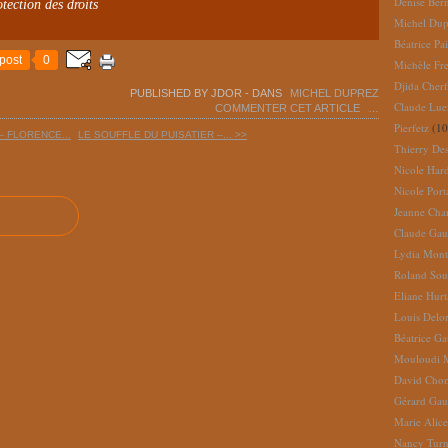
Denise Ber
tection des droits
Michel Dup
Béatrice Pai
post
0
Michèle Fr
Djida Cherf
PUBLISHED BY JDOR
-
DANS
MICHEL DUPREZ
Claude Lue
COMMENTER CET ARTICLE
…
Pierfetz
(10
 FLORENCE...
LE SOUFFLE DU PUISATIER –... >>
Thierry De
Nicole Har
Nicole Port
Jeanne Cha
Claude Gau
Lydia Mont
Roland So
Eliane Hur
Louis Delo
Béatrice G
Mouloudi 
David Cho
Gérard Gau
Marie Alic
Nancy Turn