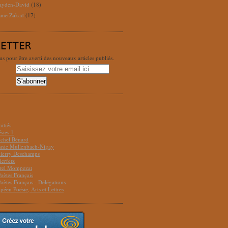
ayden-David
(18)
ane Zakad
(17)
LETTER
 pour être averti des nouveaux articles publiés.
S
itiés
sies 1
ichel Bénard
Annie Mullenbach-Nigay
hierry Deschamps
ierfetz
urel Mompezat
Poètes Français
Poètes Français - Délégations
péen Poésie, Arts et Lettres