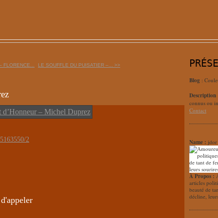
PRÉS
 FLORENCE...
LE SOUFFLE DU PUISATIER –... >>
Blog
: Coule
rez
Description
connus ou in
Contact
25163550/2
Name :
jdor
À Propos :
articles poli
beauté de ta
décline, leur
 d'appeler