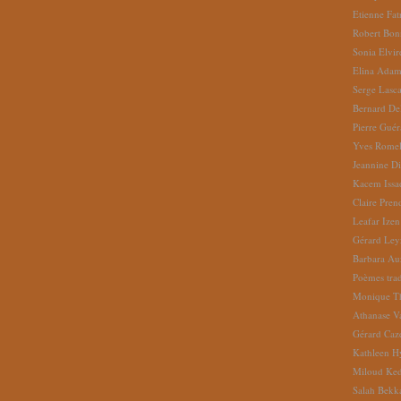
Etienne Fat
Robert Bon
Sonia Elvi
Elina Ada
Serge Lasc
Bernard De
Pierre Gué
Yves Romel
Jeannine D
Kacem Issa
Claire Pren
Leafar Izen
Gérard Ley
Barbara Au
Poèmes tradu
Monique Th
Athanase V
Gérard Caz
Kathleen H
Miloud Ke
Salah Bekk