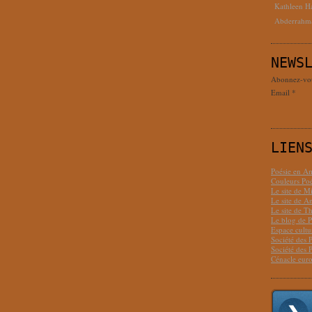
Kathleen H
Abderrahm
NEWS
Abonnez-vous
Email
LIEN
Poésie en Am
Couleurs Poé
Le site de M
Le site de 
Le site de T
Le blog de P
Espace cult
Société des 
Société des 
Cénacle euro