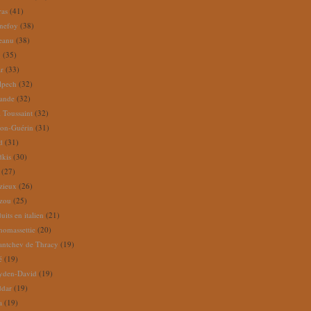
ras
(41)
nefoy
(38)
reanu
(38)
m
(35)
ar
(33)
lpech
(32)
rande
(32)
 Toussaint
(32)
ion-Guérin
(31)
d
(31)
dkis
(30)
(27)
zieux
(26)
zou
(25)
its en italien
(21)
omassettie
(20)
antchev de Thracy
(19)
é
(19)
yden-David
(19)
ddar
(19)
a
(19)