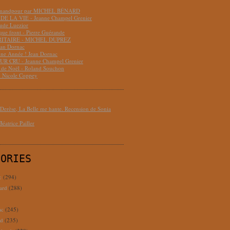
hmandpour par MICHEL BÉNARD
DE LA VIE - Jeanne Champel Grenier
aude Luezior
que front - Pierre Guérande
RITAIRE - MICHEL DUPREZ
ean Dornac
ne Année ! Jean Dornac
R CRU - Jeanne Champel Grenier
t de Noël - Roland Souchon
- Nicole Coppey
erèse, La Belle me hante. Recension de Sonia
éatrice Pailler
GORIES
c
(294)
ard
(288)
ac
(245)
rd
(235)