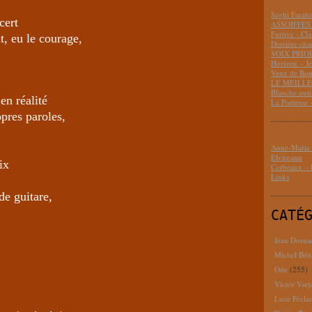
Saghi Fara
cert
ASSOIFFÉS 
Furtive - Cl
ut, eu le courage,
Derrière cha
VOIX PRIO
Horizon – J
Veux de Bon
LE MEILLEU
Blanche nui
 en réalité
La Poétesse 
pres paroles,
Anne-Marie D
Elvireanu
ix
Corbeaux – B
Links
de guitare,
CATÉ
Jean Dorna
Michel Bén
Ode
(255)
Victor Varj
Luce Pécla