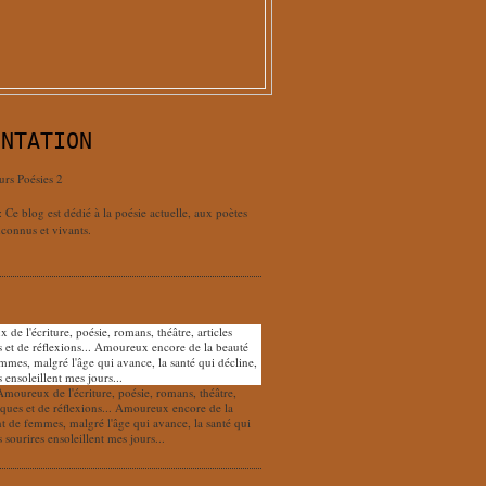
ENTATION
urs Poésies 2
: Ce blog est dédié à la poésie actuelle, aux poètes
connus et vivants.
Amoureux de l'écriture, poésie, romans, théâtre,
tiques et de réflexions... Amoureux encore de la
nt de femmes, malgré l'âge qui avance, la santé qui
s sourires ensoleillent mes jours...