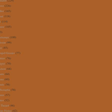
nhardt
(229)
rez
(226)
ller
(165)
eud
(118)
i
(114)
zior
(105)
3)
schamps
(100)
douin
(99)
ay
(85)
mpel Grenier
(77)
thier
(76)
igny
(70)
uchon
(68)
tado
(64)
rme
(60)
audy
(58)
Mustapha
(58)
mier
(57)
tier
(52)
e Theard
(46)
ier-Férère
(42)