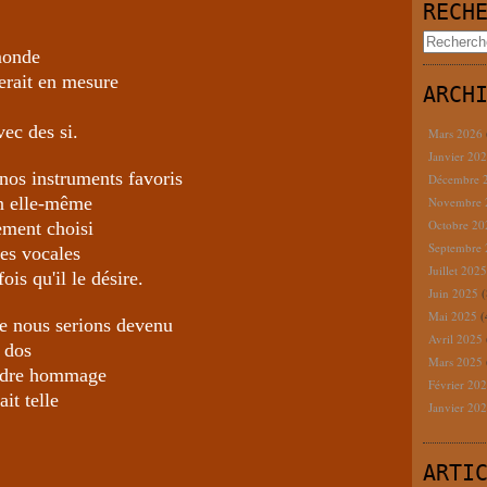
RECH
monde
serait en mesure
ARCH
vec des si.
Mars 2026
Janvier 20
nos instruments favoris
Décembre 
on elle-même
Novembre
Octobre 2
lement choisi
Septembre
des vocales
Juillet 202
ois qu'il le désire.
Juin 2025
(
Mai 2025
(
ue nous serions devenu
Avril 2025
e dos
Mars 2025
rendre hommage
Février 20
it telle
Janvier 20
ARTI