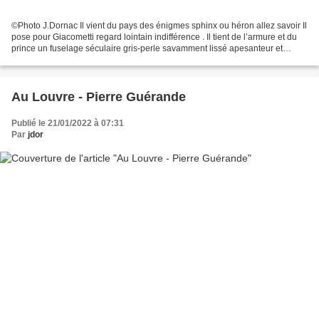
©Photo J.Dornac Il vient du pays des énigmes sphinx ou héron allez savoir Il
pose pour Giacometti regard lointain indifférence . Il tient de l’armure et du
prince un fuselage séculaire gris-perle savamment lissé apesanteur et
gravité Sentinelle des fraîches...
Au Louvre - Pierre Guérande
Publié le 21/01/2022 à 07:31
Par
jdor