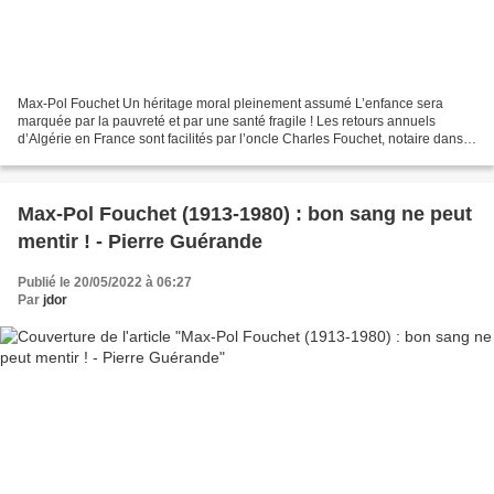
Max-Pol Fouchet Un héritage moral pleinement assumé L’enfance sera
marquée par la pauvreté et par une santé fragile ! Les retours annuels
d’Algérie en France sont facilités par l’oncle Charles Fouchet, notaire dans
l’Eure. Très tôt, Max s’improvise récitant...
Max-Pol Fouchet (1913-1980) : bon sang ne peut
mentir ! - Pierre Guérande
Publié le 20/05/2022 à 06:27
Par
jdor