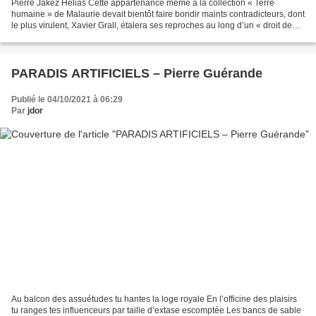
Pierre Jakez Helias Cette appartenance même à la collection « Terre
humaine » de Malaurie devait bientôt faire bondir maints contradicteurs, dont
le plus virulent, Xavier Grall, étalera ses reproches au long d’un « droit de
réponse » qu’il s’arrogera...
PARADIS ARTIFICIELS – Pierre Guérande
Publié le 04/10/2021 à 06:29
Par
jdor
Au balcon des assuétudes tu hantes la loge royale En l’officine des plaisirs
tu ranges tes influenceurs par taille d’extase escomptée Les bancs de sable