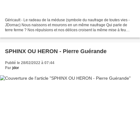
Géricault - Le radeau de la méduse (symbole du naufrage de toutes vies -
JDornac) Nous naissons et mourons en un même naufrage Qui parle de
terre ferme ? Nos répulsions et nos délices croisent la même mise à feu
dans les jardins du paroxysme Nos errements...
SPHINX OU HERON - Pierre Guérande
Publié le 28/02/2022 à 07:44
Par
jdor