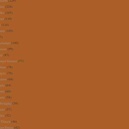
nhardt
(229)
rez
(226)
ller
(165)
eud
(118)
i
(114)
zior
(105)
3)
schamps
(100)
douin
(99)
ay
(85)
mpel Grenier
(77)
thier
(76)
igny
(70)
uchon
(68)
tado
(64)
rme
(60)
audy
(58)
Mustapha
(58)
mier
(57)
tier
(52)
e Theard
(46)
ier-Férère
(42)