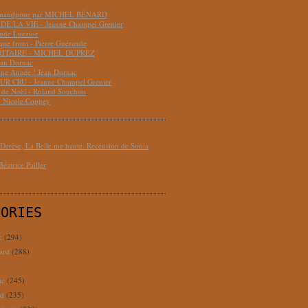
hmandpour par MICHEL BÉNARD
DE LA VIE - Jeanne Champel Grenier
aude Luezior
que front - Pierre Guérande
RITAIRE - MICHEL DUPREZ
ean Dornac
ne Année ! Jean Dornac
R CRU - Jeanne Champel Grenier
t de Noël - Roland Souchon
- Nicole Coppey
erèse, La Belle me hante. Recension de Sonia
éatrice Pailler
GORIES
c
(294)
ard
(288)
ac
(245)
rd
(235)