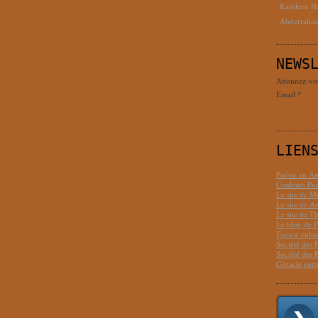
Kathleen H
Abderrahm
NEWS
Abonnez-vous
Email
LIEN
Poésie en Am
Couleurs Poé
Le site de M
Le site de 
Le site de T
Le blog de P
Espace cult
Société des 
Société des 
Cénacle euro