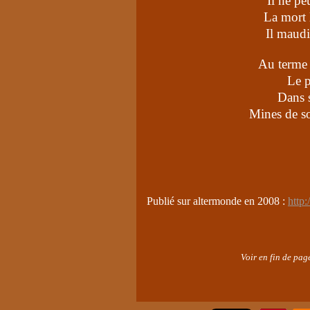
Il ne pe
La mort 
Il maudi
Au terme d
Le 
Dans s
Mines de s
Publié sur altermonde en 2008 :
http
Voir en fin de pag