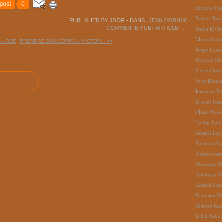
post
0
Etienne Fat
Robert Bon
PUBLISHED BY JDOR
-
DANS
JEAN DORNAC
COMMENTER CET ARTICLE
…
Sonia Elvi
Elina Ada
 – ODE
PRENDRE SON CORPS – VICTOR... >>
Serge Lasc
Bernard De
Pierre Gué
Yves Romel
Jeannine D
Kacem Issa
Claire Pren
Leafar Izen
Gérard Ley
Barbara Au
Poèmes tradu
Monique Th
Athanase V
Gérard Caz
Kathleen H
Miloud Ke
Salah Bekk