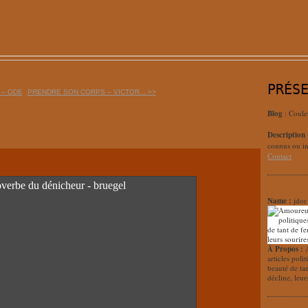
PRÉS
 – ODE
PRENDRE SON CORPS – VICTOR... >>
Blog
: Coule
Description
connus ou in
Contact
Name :
jdor
À Propos :
articles poli
beauté de ta
décline, leur