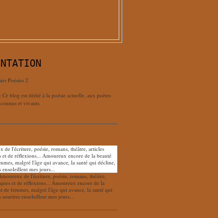
ENTATION
urs Poésies 2
: Ce blog est dédié à la poésie actuelle, aux poètes
connus et vivants.
Amoureux de l'écriture, poésie, romans, théâtre,
tiques et de réflexions... Amoureux encore de la
nt de femmes, malgré l'âge qui avance, la santé qui
s sourires ensoleillent mes jours...