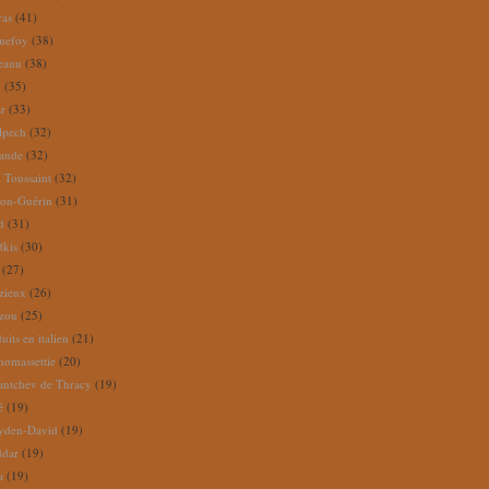
ras
(41)
nefoy
(38)
reanu
(38)
m
(35)
ar
(33)
lpech
(32)
rande
(32)
 Toussaint
(32)
ion-Guérin
(31)
d
(31)
dkis
(30)
(27)
zieux
(26)
zou
(25)
its en italien
(21)
omassettie
(20)
antchev de Thracy
(19)
é
(19)
yden-David
(19)
ddar
(19)
a
(19)