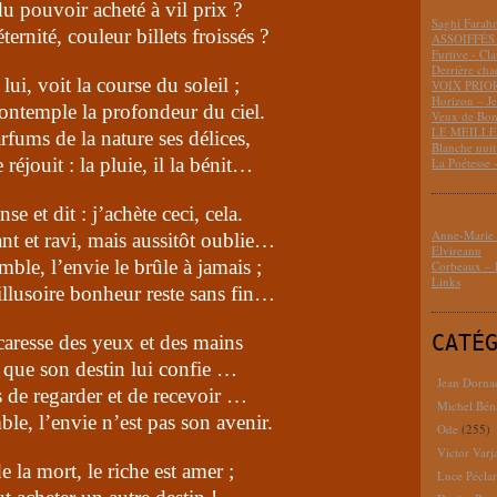
du pouvoir acheté à vil prix ?
Saghi Fara
ernité, couleur billets froissés ?
ASSOIFFÉS 
Furtive - Cl
Derrière cha
lui, voit la course du soleil ;
VOIX PRIO
Horizon – J
 contemple la profondeur du ciel.
Veux de Bon
LE MEILLEU
arfums de la nature ses délices,
Blanche nui
 réjouit : la pluie, il la bénit…
La Poétesse 
se et dit : j’achète ceci, cela.
Anne-Marie D
ant et ravi, mais aussitôt oublie…
Elvireanu
mble, l’envie le brûle à jamais ;
Corbeaux – B
Links
illusoire bonheur reste sans fin…
CATÉ
caresse des yeux et des mains
 que son destin lui confie …
Jean Dorna
s de regarder et de recevoir …
Michel Bén
le, l’envie n’est pas son avenir.
Ode
(255)
Victor Varj
e la mort, le riche est amer ;
Luce Pécla