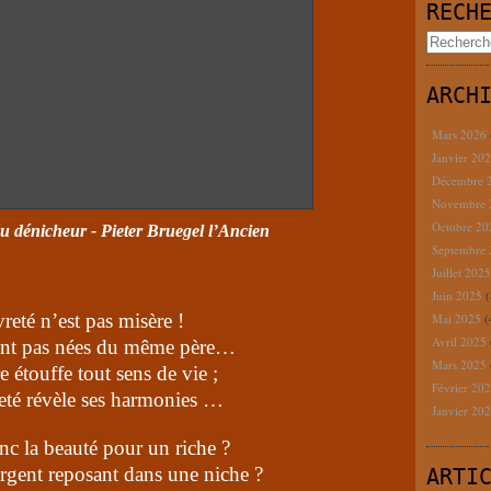
RECH
ARCH
Mars 2026
Janvier 20
Décembre 
Novembre
Octobre 2
 dénicheur - Pieter Bruegel l’Ancien
Septembre
Juillet 202
Juin 2025
(
reté n’est pas misère !
Mai 2025
(
Avril 2025
sont pas nées du même père…
Mars 2025
e étouffe tout sens de vie ;
Février 20
eté révèle ses harmonies …
Janvier 20
nc la beauté pour un riche ?
gent reposant dans une niche ?
ARTI