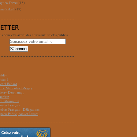
ayden-David
(18)
ane Zakad
(17)
LETTER
 pour être averti des nouveaux articles publiés.
S
itiés
sies 1
ichel Bénard
Annie Mullenbach-Nigay
hierry Deschamps
ierfetz
urel Mompezat
Poètes Français
Poètes Français - Délégations
péen Poésie, Arts et Lettres