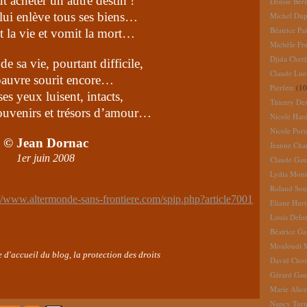
ut acheter un autre destin !
Denise Ber
lui enlève tous ses biens…
Michel Dup
Béatrice Pai
t la vie et vomit la mort…
Michèle Fr
Djida Cherf
e sa vie, pourtant difficile,
Claude Lue
pauvre sourit encore…
Pierfetz
(10
es yeux luisent, intacts,
Thierry De
ouvenirs et trésors d’amour…
Nicole Har
Nicole Port
© Jean Dornac
Jeanne Cha
1er juin 2008
Claude Gau
Lydia Mont
Roland So
://www.altermonde-sans-frontiere.com/spip.php?article7001
Eliane Hur
Louis Delo
Béatrice G
Mouloudi 
e d'accueil du blog, la protection des droits
David Cho
Gérard Gau
Marie Alic
Nancy Turn