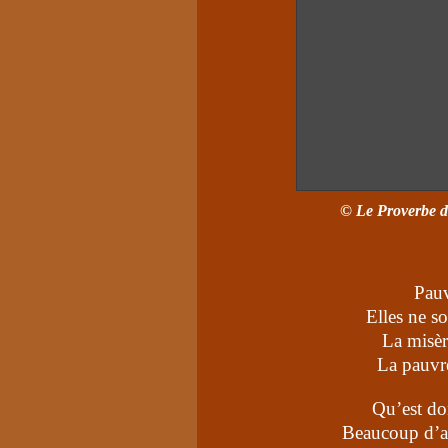
© Le Proverbe du
Pauv
Elles ne 
La misèr
La pauvr
Qu’est do
Beaucoup d’ar