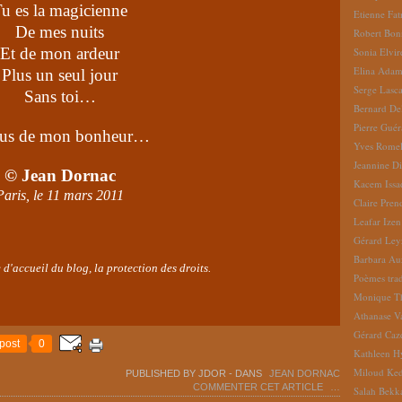
u es la magicienne
Etienne Fat
De mes nuits
Robert Bon
Et de mon ardeur
Sonia Elvi
Elina Ada
Plus un seul jour
Serge Lasc
Sans toi…
Bernard De
Pierre Gué
us de mon bonheur…
Yves Romel
Jeannine D
© Jean Dornac
Kacem Issa
Paris, le 11 mars 2011
Claire Pren
Leafar Izen
Gérard Ley
Barbara Au
 d'accueil du blog, la protection des droits.
Poèmes tradu
Monique Th
Athanase V
Gérard Caz
post
0
Kathleen H
Miloud Ke
PUBLISHED BY JDOR
-
DANS
JEAN DORNAC
COMMENTER CET ARTICLE
…
Salah Bekk