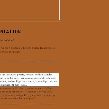
ENTATION
urs Poésies 2
: Ce blog est dédié à la poésie actuelle, aux poètes
connus et vivants.
Amoureux de l'écriture, poésie, romans, théâtre,
tiques et de réflexions... Amoureux encore de la
nt de femmes, malgré l'âge qui avance, la santé qui
s sourires ensoleillent mes jours...