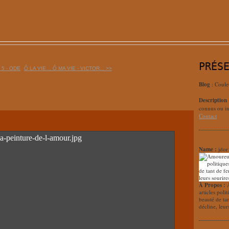
PRÉS
 5 - ODE
Ô LA VIE… Ô MA VIE - VICTOR... >>
Blog
: Coule
Description
connus ou in
Contact
Name :
jdor
À Propos :
articles poli
beauté de ta
décline, leur