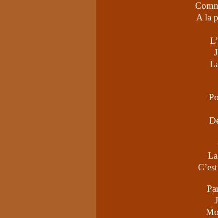
Comme
A la p
L
J
La
Po
De
La
C’est
Par
Mo