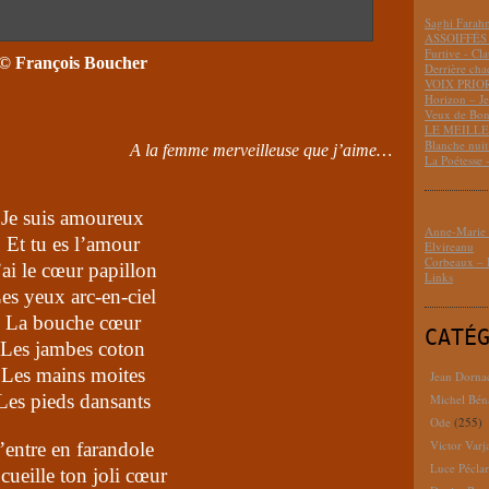
Saghi Fara
ASSOIFFÉS 
Furtive - Cl
© François Boucher
Derrière cha
VOIX PRIO
Horizon – J
Veux de Bon
LE MEILLEU
Blanche nui
rveilleuse que j’aime…
La Poétesse 
Je suis amoureux
Anne-Marie D
Et tu es l’amour
Elvireanu
Corbeaux – B
’ai le cœur papillon
Links
es yeux arc-en-ciel
La bouche cœur
CATÉ
Les jambes coton
Les mains moites
Jean Dorna
Les pieds dansants
Michel Bén
Ode
(255)
Victor Varj
’entre en farandole
Luce Pécla
 cueille ton joli cœur