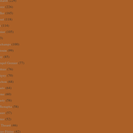
nhardt
(229)
rez
(226)
ller
(165)
eud
(118)
i
(114)
zior
(105)
3)
schamps
(100)
douin
(99)
ay
(85)
mpel Grenier
(77)
thier
(76)
igny
(70)
uchon
(68)
tado
(64)
rme
(60)
audy
(58)
Mustapha
(58)
mier
(57)
tier
(52)
e Theard
(46)
ier-Férère
(42)