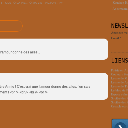
Kathleen H
 5 - ODE
Ô LA VIE… Ô MA VIE - VICTOR... >>
Abderrahm
NEWS
Abonnez-vous
Email
l'amour donne des ailes...
LIEN
Poésie en Am
Couleurs Poé
Le site de M
Le site de 
Le site de T
ère Annie ! C'est vrai que l'amour donne des ailes, j'en sais
Le blog de P
nt ! <br /> <br /> <br /> <br />
Espace cult
Société des 
Société des 
Cénacle euro