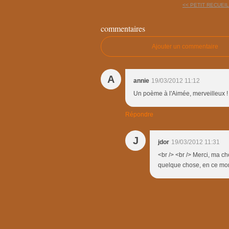
<< PETIT RECUEIL
commentaires
Ajouter un commentaire
A
annie
19/03/2012 11:12
Un poème à l'Aimée, merveilleux ! 
Répondre
J
jdor
19/03/2012 11:31
<br /> <br /> Merci, ma ch
quelque chose, en ce mome