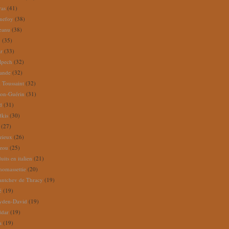
ras
(41)
nefoy
(38)
reanu
(38)
m
(35)
ar
(33)
lpech
(32)
rande
(32)
 Toussaint
(32)
ion-Guérin
(31)
d
(31)
dkis
(30)
(27)
zieux
(26)
zou
(25)
its en italien
(21)
omassettie
(20)
antchev de Thracy
(19)
é
(19)
yden-David
(19)
ddar
(19)
a
(19)