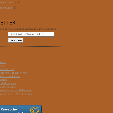
ayden-David
(18)
ane Zakad
(17)
LETTER
 pour être averti des nouveaux articles publiés.
S
itiés
sies 1
ichel Bénard
Annie Mullenbach-Nigay
hierry Deschamps
ierfetz
urel Mompezat
Poètes Français
Poètes Français - Délégations
péen Poésie, Arts et Lettres