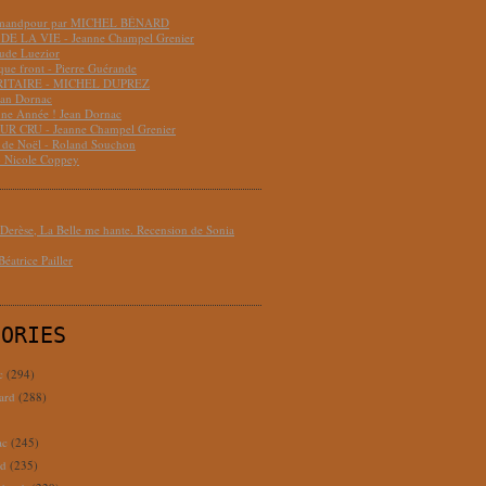
hmandpour par MICHEL BÉNARD
DE LA VIE - Jeanne Champel Grenier
aude Luezior
que front - Pierre Guérande
RITAIRE - MICHEL DUPREZ
ean Dornac
ne Année ! Jean Dornac
R CRU - Jeanne Champel Grenier
t de Noël - Roland Souchon
- Nicole Coppey
erèse, La Belle me hante. Recension de Sonia
éatrice Pailler
GORIES
c
(294)
ard
(288)
ac
(245)
rd
(235)