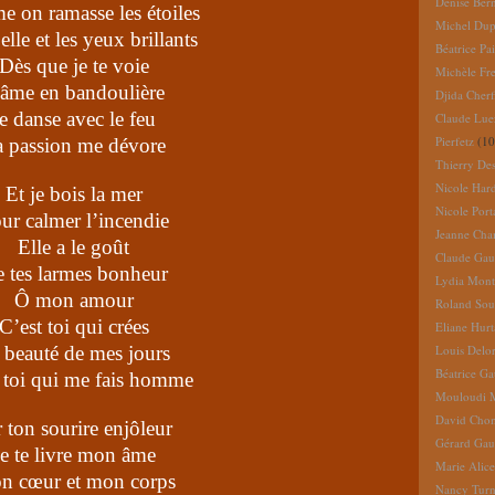
Denise Ber
 on ramasse les étoiles
Michel Dup
elle et les yeux brillants
Béatrice Pai
Dès que je te voie
Michèle Fr
’âme en bandoulière
Djida Cherf
e danse avec le feu
Claude Lue
Pierfetz
(10
 passion me dévore
Thierry De
Nicole Har
Et je bois la mer
Nicole Port
ur calmer l’incendie
Jeanne Cha
Elle a le goût
Claude Gau
 tes larmes bonheur
Lydia Mont
Ô mon amour
Roland So
C’est toi qui crées
Eliane Hur
 beauté de mes jours
Louis Delo
Béatrice G
 toi qui me fais homme
Mouloudi 
David Cho
 ton sourire enjôleur
Gérard Gau
Je te livre mon âme
Marie Alic
n cœur et mon corps
Nancy Turn