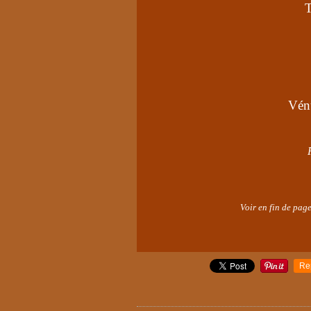
T
Vén
Voir en fin de page
Re