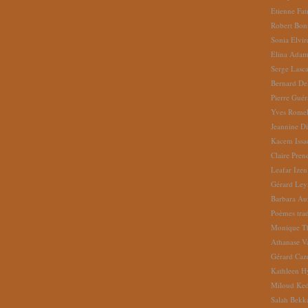
Etienne Fat
Robert Bon
Sonia Elvi
Elina Ada
Serge Lasc
Bernard De
Pierre Gué
Yves Romel
Jeannine D
Kacem Issa
Claire Pren
Leafar Izen
Gérard Ley
Barbara Au
Poèmes tradu
Monique Th
Athanase V
Gérard Caz
Kathleen H
Miloud Ke
Salah Bekk