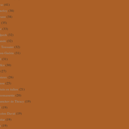
ras
(41)
nefoy
(38)
reanu
(38)
m
(35)
ar
(33)
lpech
(32)
rande
(32)
 Toussaint
(32)
ion-Guérin
(31)
d
(31)
dkis
(30)
(27)
zieux
(26)
zou
(25)
its en italien
(21)
omassettie
(20)
antchev de Thracy
(19)
é
(19)
yden-David
(19)
ddar
(19)
a
(19)