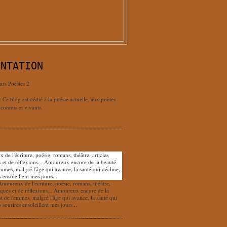
ENTATION
urs Poésies 2
: Ce blog est dédié à la poésie actuelle, aux poètes
connus et vivants.
Amoureux de l'écriture, poésie, romans, théâtre,
tiques et de réflexions... Amoureux encore de la
nt de femmes, malgré l'âge qui avance, la santé qui
s sourires ensoleillent mes jours...