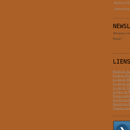
Kathleen H
Abderrahm
NEWS
Abonnez-vous
Email
LIEN
Poésie en Am
Couleurs Poé
Le site de M
Le site de 
Le site de T
Le blog de P
Espace cult
Société des 
Société des 
Cénacle euro