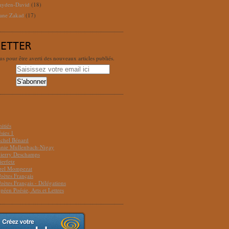
ayden-David
(18)
ane Zakad
(17)
LETTER
 pour être averti des nouveaux articles publiés.
S
itiés
sies 1
ichel Bénard
Annie Mullenbach-Nigay
hierry Deschamps
ierfetz
urel Mompezat
Poètes Français
Poètes Français - Délégations
péen Poésie, Arts et Lettres