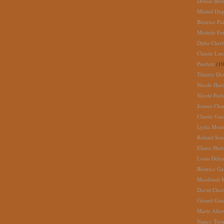
Denise Ber
Michel Dup
Béatrice Pai
Michèle Fr
Djida Cherf
Claude Lue
Pierfetz
(10
Thierry De
Nicole Har
Nicole Port
Jeanne Cha
Claude Gau
Lydia Mont
Roland So
Eliane Hur
Louis Delo
Béatrice G
Mouloudi 
David Cho
Gérard Gau
Marie Alic
Nancy Turn