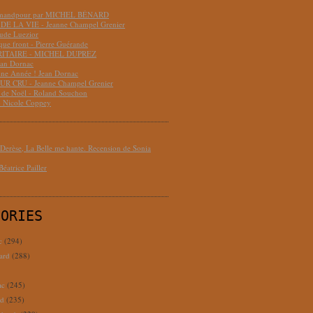
hmandpour par MICHEL BÉNARD
DE LA VIE - Jeanne Champel Grenier
aude Luezior
que front - Pierre Guérande
RITAIRE - MICHEL DUPREZ
ean Dornac
ne Année ! Jean Dornac
R CRU - Jeanne Champel Grenier
t de Noël - Roland Souchon
- Nicole Coppey
erèse, La Belle me hante. Recension de Sonia
éatrice Pailler
GORIES
c
(294)
ard
(288)
ac
(245)
rd
(235)