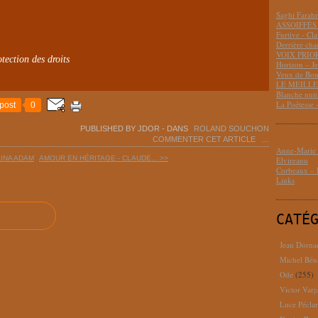
Saghi Fara
ASSOIFFÉS 
Furtive - Cl
Derrière cha
VOIX PRIO
tection des droits
Horizon – J
Veux de Bon
LE MEILLEU
Blanche nui
La Poétesse 
post
0
PUBLISHED BY JDOR
-
DANS
ROLAND SOUCHON
COMMENTER CET ARTICLE
…
Anne-Marie D
LINA ADAM
AMOUR EN HÉRITAGE - CLAUDE... >>
Elvireanu
Corbeaux – B
Links
CATÉ
Jean Dorna
Michel Bén
Ode
(255)
Victor Varj
Luce Pécla