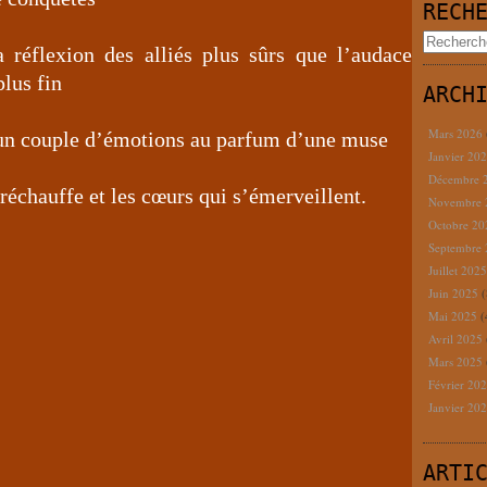
RECH
a réflexion des alliés plus sûrs que l’audace
plus fin
ARCH
Mars 2026
t un couple d’émotions au parfum d’une muse
Janvier 20
Décembre 
 réchauffe et les cœurs qui s’émerveillent.
Novembre
Octobre 2
Septembre
Juillet 202
Juin 2025
(
Mai 2025
(
Avril 2025
Mars 2025
Février 20
Janvier 20
ARTI