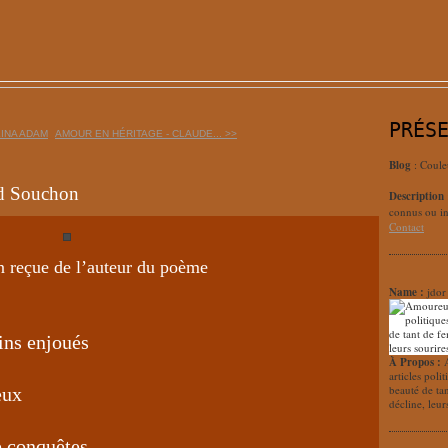
PRÉS
LINA ADAM
AMOUR EN HÉRITAGE - CLAUDE... >>
Blog
: Coule
 Souchon
Description
connus ou in
Contact
on reçue de l’auteur du poème
Name :
jdor
ins enjoués
À Propos :
articles poli
beauté de ta
eux
décline, leur
e conquêtes