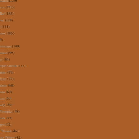
nhardt
(229)
rez
(226)
ller
(165)
eud
(118)
i
(114)
zior
(105)
3)
schamps
(100)
douin
(99)
ay
(85)
mpel Grenier
(77)
thier
(76)
igny
(70)
uchon
(68)
tado
(64)
rme
(60)
audy
(58)
Mustapha
(58)
mier
(57)
tier
(52)
e Theard
(46)
ier-Férère
(42)