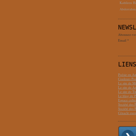
Kathleen H
Abderrahm
NEWS
Abonnez-vous
Email
LIEN
Poésie en Am
Couleurs Poé
Le site de M
Le site de 
Le site de T
Le blog de P
Espace cult
Société des 
Société des 
Cénacle euro