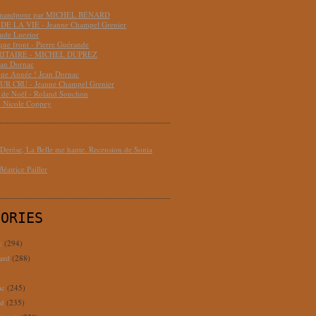
hmandpour par MICHEL BÉNARD
DE LA VIE - Jeanne Champel Grenier
aude Luezior
que front - Pierre Guérande
RITAIRE - MICHEL DUPREZ
ean Dornac
ne Année ! Jean Dornac
R CRU - Jeanne Champel Grenier
t de Noël - Roland Souchon
- Nicole Coppey
erèse, La Belle me hante. Recension de Sonia
éatrice Pailler
GORIES
c
(294)
ard
(288)
ac
(245)
rd
(235)