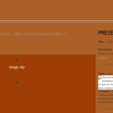
PRÉS
OLAIRE,...
GAZA, TERRE DES OUBLIES, TERRE... >>
Blog
: Coule
Description
connus ou in
Contact
image afp
Name :
jdor
À Propos :
articles poli
beauté de ta
décline, leur