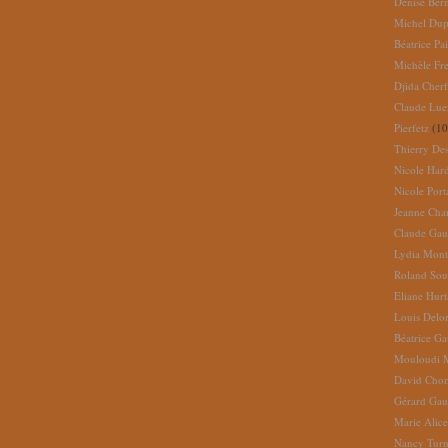
Denise Ber
Michel Dup
Béatrice Pai
Michèle Fr
Djida Cherf
Claude Lue
Pierfetz
(10
Thierry De
Nicole Har
Nicole Port
Jeanne Cha
Claude Gau
Lydia Mont
Roland So
Eliane Hur
Louis Delo
Béatrice G
Mouloudi 
David Cho
Gérard Gau
Marie Alic
Nancy Turn