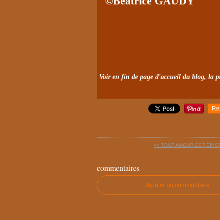
©Béatrice G
Voir en fin de page d'accueil du blog, la p
Re
<< TOUT AMOUR EST ÉPIST
commentaires
Ajouter un commentaire