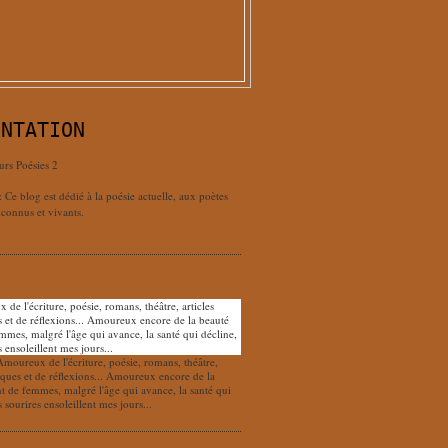
ENTATION
urs Poésies 2
: Ce blog est dédié à la poésie actuelle, aux poètes
connus et vivants.
Amoureux de l'écriture, poésie, romans, théâtre,
tiques et de réflexions... Amoureux encore de la
nt de femmes, malgré l'âge qui avance, la santé qui
s sourires ensoleillent mes jours...