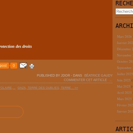
AUDY
RECH
ARCH
Mars 2026
Janvier 20
rotection des droits
Décembre 
Novembre
Octobre 2
post
0
Septembre
Juillet 202
PUBLISHED BY JDOR
-
DANS
BÉATRICE GAUDY
Juin 2025
(
COMMENTER CET ARTICLE
…
Mai 2025
(
OLAIRE,...
GAZA, TERRE DES OUBLIES, TERRE... >>
Avril 2025
Mars 2025
Février 20
Janvier 20
ARTI