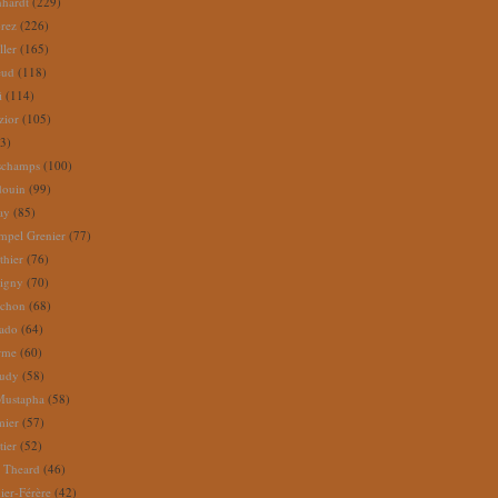
nhardt
(229)
rez
(226)
ller
(165)
eud
(118)
i
(114)
zior
(105)
3)
schamps
(100)
douin
(99)
ay
(85)
mpel Grenier
(77)
thier
(76)
igny
(70)
uchon
(68)
tado
(64)
rme
(60)
audy
(58)
Mustapha
(58)
mier
(57)
tier
(52)
e Theard
(46)
ier-Férère
(42)