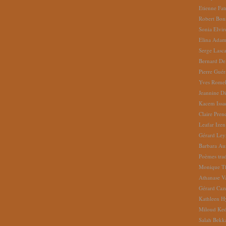
Etienne Fat
Robert Bon
Sonia Elvi
Elina Ada
Serge Lasc
Bernard De
Pierre Gué
Yves Romel
Jeannine D
Kacem Issa
Claire Pren
Leafar Izen
Gérard Ley
Barbara Au
Poèmes tradu
Monique Th
Athanase V
Gérard Caz
Kathleen H
Miloud Ke
Salah Bekk