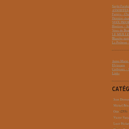
Saghi Fara
ASSOIFFÉS 
Furtive - Cl
Derrière cha
VOIX PRIO
Horizon – J
Veux de Bon
LE MEILLEU
Blanche nui
La Poétesse 
Anne-Marie D
Elvireanu
Corbeaux – B
Links
CATÉ
Jean Dorna
Michel Bén
Ode
(255)
Victor Varj
Luce Pécla