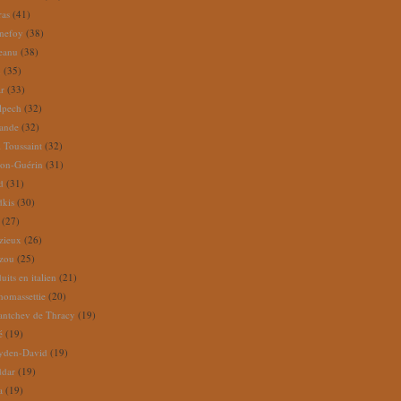
ras
(41)
nefoy
(38)
reanu
(38)
m
(35)
ar
(33)
lpech
(32)
rande
(32)
 Toussaint
(32)
ion-Guérin
(31)
d
(31)
dkis
(30)
(27)
zieux
(26)
zou
(25)
its en italien
(21)
omassettie
(20)
antchev de Thracy
(19)
é
(19)
yden-David
(19)
ddar
(19)
a
(19)