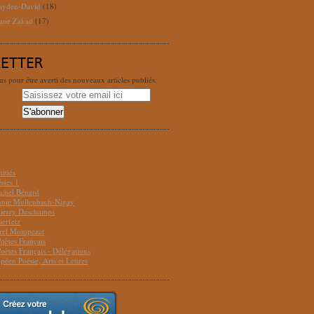
ayden-David
(18)
ane Zakad
(17)
LETTER
 pour être averti des nouveaux articles publiés.
S
itiés
sies 1
ichel Bénard
Annie Mullenbach-Nigay
hierry Deschamps
ierfetz
urel Mompezat
Poètes Français
Poètes Français - Délégations
péen Poésie, Arts et Lettres