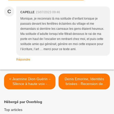
C
CAPELLE
15/07/2023 09:46
Monique, je reconnais là ma solitude d’enfant lorsque je
passais devant les fenêtres éclairées du village et me
demandais si derrière les carreaux les gens étaient heureux.
Ma solitude d’adulte lorsqu’elle filtrait dessous le rai de ma
porte en haut de l’escalier en rentrant chez moi, et puis cette
solitude amie qui générait, génère en moi cette espace pour
l’écriture, l’art … merci pour ce texte ami.
Répondre
< Jeannine Dion-Guérin –
Denis Emorine, Identités
Silence à haute voix -
brisées - Recension de
Recension de Michel
Sonia Elvireanu >
Bénard
Hébergé par Overblog
Top articles