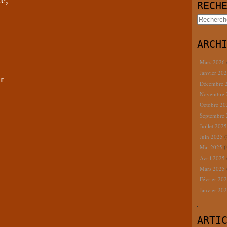
RECH
ARCH
Mars 2026
Janvier 20
r
Décembre 
Novembre
Octobre 2
Septembre
Juillet 202
Juin 2025
(
Mai 2025
(
Avril 2025
Mars 2025
Février 20
Janvier 20
ARTI