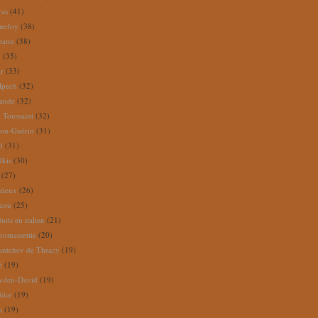
ras
(41)
nefoy
(38)
reanu
(38)
m
(35)
ar
(33)
lpech
(32)
rande
(32)
 Toussaint
(32)
ion-Guérin
(31)
d
(31)
dkis
(30)
(27)
zieux
(26)
zou
(25)
its en italien
(21)
omassettie
(20)
antchev de Thracy
(19)
é
(19)
yden-David
(19)
ddar
(19)
a
(19)