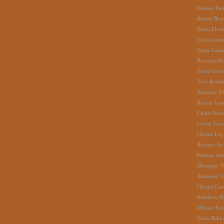
Etienne Fat
Robert Bon
Sonia Elvi
Elina Ada
Serge Lasc
Bernard De
Pierre Gué
Yves Romel
Jeannine D
Kacem Issa
Claire Pren
Leafar Izen
Gérard Ley
Barbara Au
Poèmes tradu
Monique Th
Athanase V
Gérard Caz
Kathleen H
Miloud Ke
Salah Bekk