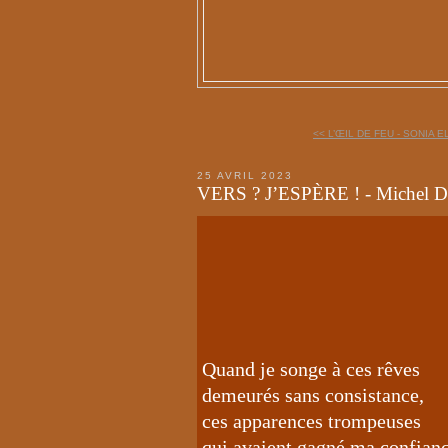
<< L’ŒIL DE FEU - SONIA E
25 AVRIL 2023
VERS ? J’ESPÈRE ! - Michel D
Quand je songe à ces rêves
demeurés sans consistance,
ces apparences trompeuses
qui avaient gagné ma confianc