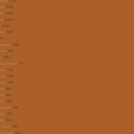
nhardt
(229)
rez
(226)
ller
(165)
eud
(118)
i
(114)
zior
(105)
3)
schamps
(100)
douin
(99)
ay
(85)
mpel Grenier
(77)
thier
(76)
igny
(70)
uchon
(68)
tado
(64)
rme
(60)
audy
(58)
Mustapha
(58)
mier
(57)
tier
(52)
e Theard
(46)
ier-Férère
(42)