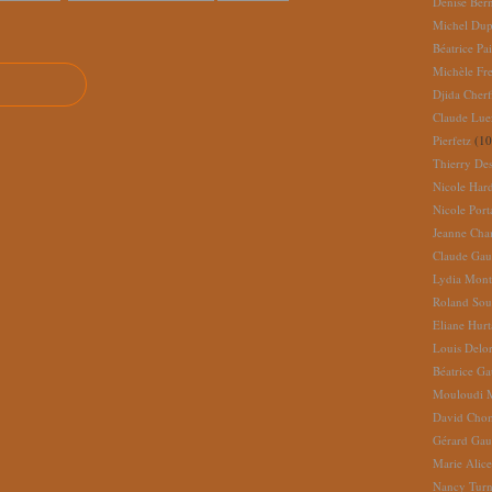
Denise Ber
Michel Dup
Béatrice Pai
Michèle Fr
Djida Cherf
Claude Lue
Pierfetz
(10
Thierry De
Nicole Har
Nicole Port
Jeanne Cha
Claude Gau
Lydia Mont
Roland So
Eliane Hur
Louis Delo
Béatrice G
Mouloudi 
David Cho
Gérard Gau
Marie Alic
Nancy Turn