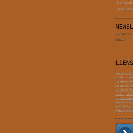
Kathleen H
Abderrahm
NEWS
Abonnez-vous
Email
LIEN
Poésie en Am
Couleurs Poé
Le site de M
Le site de 
Le site de T
Le blog de P
Espace cult
Société des 
Société des 
Cénacle euro