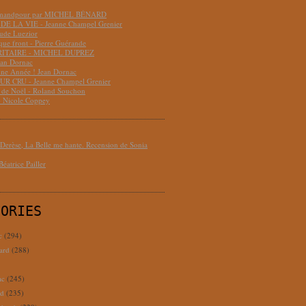
hmandpour par MICHEL BÉNARD
DE LA VIE - Jeanne Champel Grenier
aude Luezior
que front - Pierre Guérande
RITAIRE - MICHEL DUPREZ
ean Dornac
ne Année ! Jean Dornac
R CRU - Jeanne Champel Grenier
t de Noël - Roland Souchon
- Nicole Coppey
erèse, La Belle me hante. Recension de Sonia
éatrice Pailler
GORIES
c
(294)
ard
(288)
ac
(245)
rd
(235)