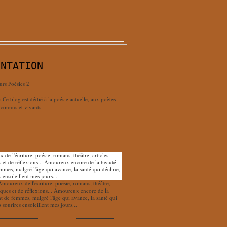
ENTATION
urs Poésies 2
: Ce blog est dédié à la poésie actuelle, aux poètes
connus et vivants.
Amoureux de l'écriture, poésie, romans, théâtre,
tiques et de réflexions... Amoureux encore de la
nt de femmes, malgré l'âge qui avance, la santé qui
s sourires ensoleillent mes jours...