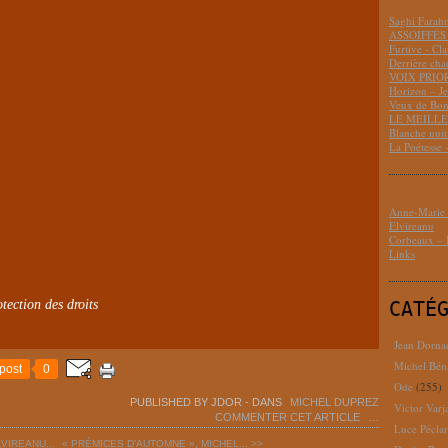
Saghi Fara
ASSOIFFÉS 
Furtive - Cl
Derrière cha
VOIX PRIO
Horizon – J
Veux de Bon
LE MEILLEU
Blanche nui
La Poétesse 
Anne-Marie D
Elvireanu
Corbeaux – B
Links
tection des droits
CATÉ
Jean Dorna
Michel Bén
post
0
Ode
(255)
PUBLISHED BY JDOR
-
DANS
MICHEL DUPREZ
Victor Varj
COMMENTER CET ARTICLE
…
Luce Pécla
LVIREANU...
« PRÉMICES D’AUTOMNE », MICHEL... >>