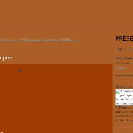
PRÉS
LVIREANU...
« PRÉMICES D’AUTOMNE », MICHEL... >>
Blog
: Coule
uprez
Description
connus ou in
Contact
Name :
jdor
À Propos :
articles poli
beauté de ta
décline, leur
e,