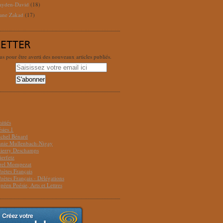
ayden-David
(18)
ane Zakad
(17)
LETTER
 pour être averti des nouveaux articles publiés.
S
itiés
sies 1
ichel Bénard
Annie Mullenbach-Nigay
hierry Deschamps
ierfetz
urel Mompezat
Poètes Français
Poètes Français - Délégations
péen Poésie, Arts et Lettres