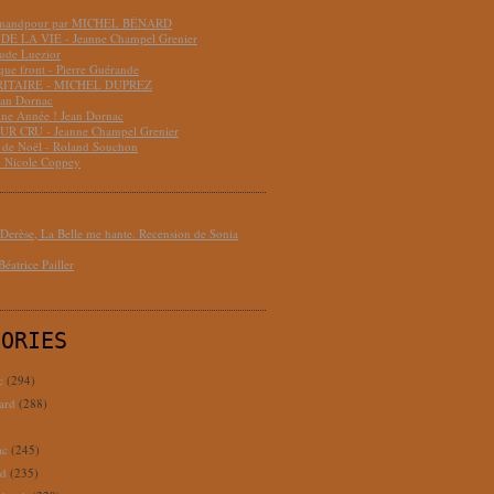
hmandpour par MICHEL BÉNARD
DE LA VIE - Jeanne Champel Grenier
aude Luezior
que front - Pierre Guérande
RITAIRE - MICHEL DUPREZ
ean Dornac
ne Année ! Jean Dornac
R CRU - Jeanne Champel Grenier
t de Noël - Roland Souchon
- Nicole Coppey
erèse, La Belle me hante. Recension de Sonia
éatrice Pailler
GORIES
c
(294)
ard
(288)
ac
(245)
rd
(235)