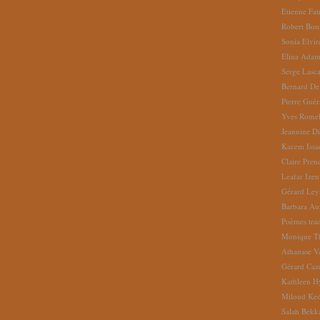
Etienne Fat
Robert Bon
Sonia Elvi
Elina Ada
Serge Lasc
Bernard De
Pierre Gué
Yves Romel
Jeannine D
Kacem Issa
Claire Pren
Leafar Izen
Gérard Ley
Barbara Au
Poèmes tradu
Monique Th
Athanase V
Gérard Caz
Kathleen H
Miloud Ke
Salah Bekk