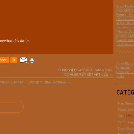
Saghi Fara
ASSOIFFÉS 
Furtive - Cl
Derrière cha
VOIX PRIO
Horizon – J
Veux de Bon
LE MEILLEU
Blanche nui
tection des droits
La Poétesse 
post
0
Anne-Marie D
Elvireanu
PUBLISHED BY JDOR
-
DANS
ODE
Corbeaux – B
COMMENTER CET ARTICLE
…
Links
OMNE », MICHEL...
FOLIE ? - JEAN DORNAC >>
CATÉ
Jean Dorna
Michel Bén
Ode
(255)
Victor Varj
Luce Pécla