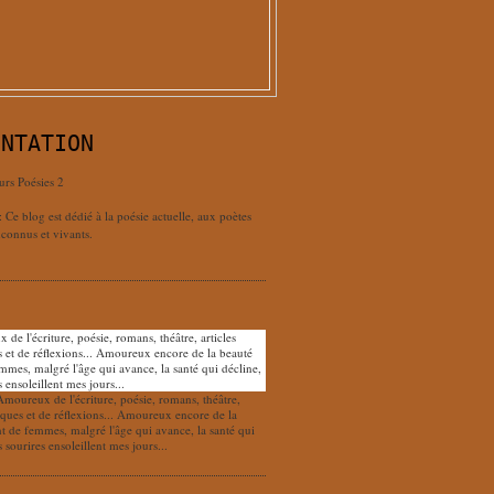
ENTATION
urs Poésies 2
: Ce blog est dédié à la poésie actuelle, aux poètes
connus et vivants.
Amoureux de l'écriture, poésie, romans, théâtre,
tiques et de réflexions... Amoureux encore de la
nt de femmes, malgré l'âge qui avance, la santé qui
s sourires ensoleillent mes jours...