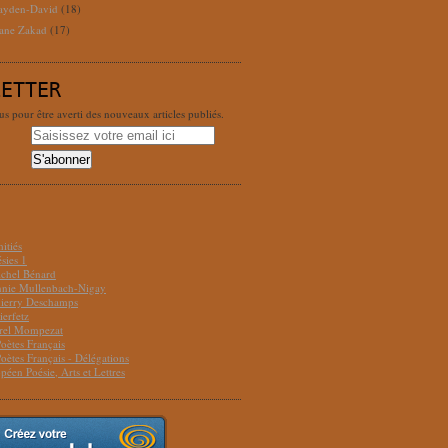
ayden-David
(18)
ane Zakad
(17)
LETTER
 pour être averti des nouveaux articles publiés.
S
itiés
sies 1
ichel Bénard
Annie Mullenbach-Nigay
hierry Deschamps
ierfetz
urel Mompezat
Poètes Français
Poètes Français - Délégations
péen Poésie, Arts et Lettres