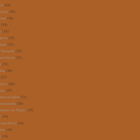
ras
(41)
nefoy
(38)
reanu
(38)
m
(35)
ar
(33)
lpech
(32)
rande
(32)
 Toussaint
(32)
ion-Guérin
(31)
d
(31)
dkis
(30)
(27)
zieux
(26)
zou
(25)
its en italien
(21)
omassettie
(20)
antchev de Thracy
(19)
é
(19)
yden-David
(19)
ddar
(19)
a
(19)