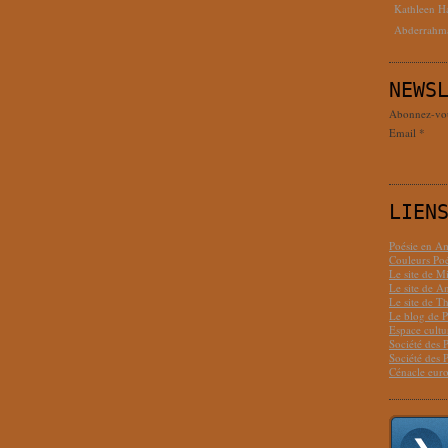
Kathleen H
Abderrahm
NEWS
Abonnez-vous
Email
LIEN
Poésie en Am
Couleurs Poé
Le site de M
Le site de 
Le site de T
Le blog de P
Espace cult
Société des 
Société des 
Cénacle euro