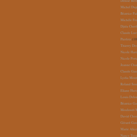
Denise Ber
Michel Dup
Béatrice Pai
Michèle Fr
Djida Cherf
Claude Lue
Pierfetz
(10
Thierry De
Nicole Har
Nicole Port
Jeanne Cha
Claude Gau
Lydia Mont
Roland So
Eliane Hur
Louis Delo
Béatrice G
Mouloudi 
David Cho
Gérard Gau
Marie Alic
Nancy Turn