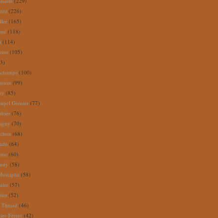
nhardt
(229)
rez
(226)
ller
(165)
eud
(118)
i
(114)
zior
(105)
3)
schamps
(100)
douin
(99)
ay
(85)
mpel Grenier
(77)
thier
(76)
igny
(70)
uchon
(68)
tado
(64)
rme
(60)
audy
(58)
Mustapha
(58)
mier
(57)
tier
(52)
e Theard
(46)
ier-Férère
(42)