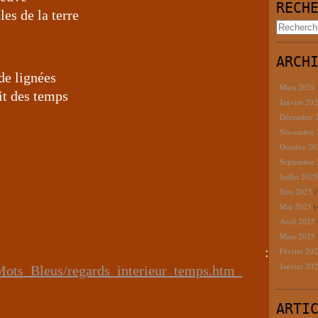
RECH
les de la terre
ARCH
de lignées
Mars 2026
it des temps
Janvier 20
Décembre 
Novembre
Octobre 2
Septembre
Juillet 202
Juin 2025
(
Mai 2025
(
Avril 2025
Mars 2025
rces :
Février 20
Janvier 20
Mots_Bleus/regards_interieur_temps.htm
ARTI