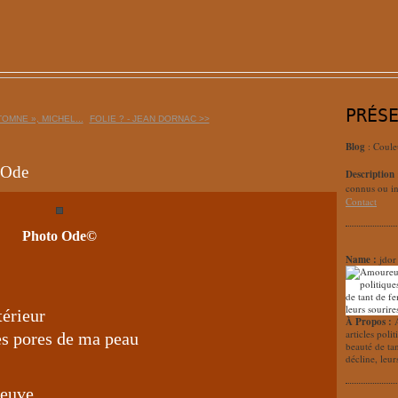
PRÉS
OMNE », MICHEL...
FOLIE ? - JEAN DORNAC >>
Blog
: Coule
- Ode
Description
connus ou in
Contact
Photo Ode©
Name :
jdor
térieur
À Propos :
articles poli
les pores de ma peau
beauté de ta
décline, leur
leuve