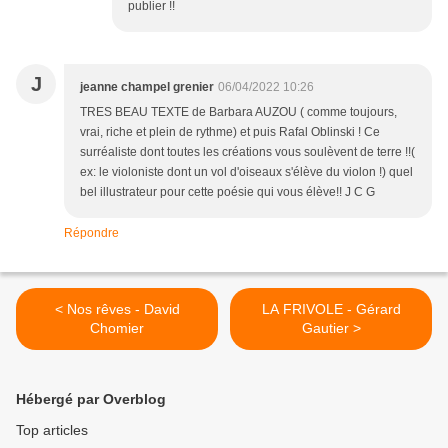
publier !!
J
jeanne champel grenier
06/04/2022 10:26
TRES BEAU TEXTE de Barbara AUZOU ( comme toujours,
vrai, riche et plein de rythme) et puis Rafal Oblinski ! Ce
surréaliste dont toutes les créations vous soulèvent de terre !!(
ex: le violoniste dont un vol d'oiseaux s'élève du violon !) quel
bel illustrateur pour cette poésie qui vous élève!! J C G
Répondre
< Nos rêves - David
LA FRIVOLE - Gérard
Chomier
Gautier >
Hébergé par Overblog
Top articles