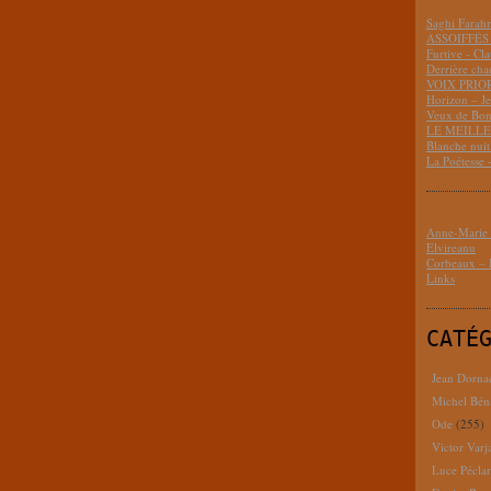
Saghi Fara
ASSOIFFÉS 
Furtive - Cl
Derrière cha
VOIX PRIO
Horizon – J
Veux de Bon
LE MEILLEU
Blanche nui
La Poétesse 
Anne-Marie D
Elvireanu
Corbeaux – B
Links
CATÉ
Jean Dorna
Michel Bén
Ode
(255)
Victor Varj
Luce Pécla