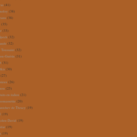
ras
(41)
nefoy
(38)
reanu
(38)
m
(35)
ar
(33)
lpech
(32)
rande
(32)
 Toussaint
(32)
ion-Guérin
(31)
d
(31)
dkis
(30)
(27)
zieux
(26)
zou
(25)
its en italien
(21)
omassettie
(20)
antchev de Thracy
(19)
é
(19)
yden-David
(19)
ddar
(19)
a
(19)