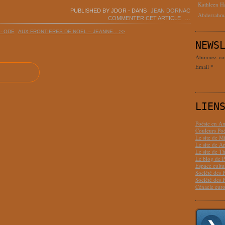
Kathleen H
PUBLISHED BY JDOR
-
DANS
JEAN DORNAC
Abderrahm
COMMENTER CET ARTICLE
…
- ODE
AUX FRONTIERES DE NOEL – JEANNE... >>
NEWS
Abonnez-vous
Email
LIEN
Poésie en Am
Couleurs Poé
Le site de M
Le site de 
Le site de T
Le blog de P
Espace cult
Société des 
Société des 
Cénacle euro