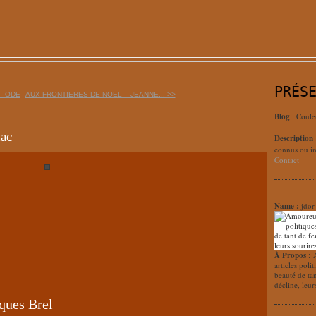
PRÉS
- ODE
AUX FRONTIERES DE NOEL – JEANNE... >>
Blog
: Coule
nac
Description
connus ou in
Contact
Name :
jdor
À Propos :
articles poli
beauté de ta
décline, leur
cques Brel