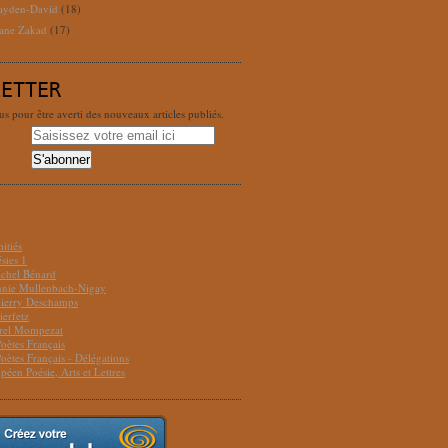
ayden-David
(18)
ane Zakad
(17)
LETTER
 pour être averti des nouveaux articles publiés.
S
itiés
sies 1
ichel Bénard
Annie Mullenbach-Nigay
hierry Deschamps
ierfetz
urel Mompezat
Poètes Français
Poètes Français - Délégations
péen Poésie, Arts et Lettres