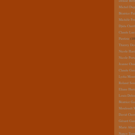
Denise Ber
Michel Dup
Béatrice Pai
Michèle Fr
Djida Cherf
Claude Lue
Pierfetz
(10
Thierry De
Nicole Har
Nicole Port
Jeanne Cha
Claude Gau
Lydia Mont
Roland So
Eliane Hur
Louis Delo
Béatrice G
Mouloudi 
David Cho
Gérard Gau
Marie Alic
Nancy Turn