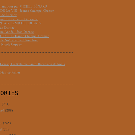
hmandpour par MICHEL BÉNARD
DE LA VIE - Jeanne Champel Grenier
aude Luezior
que front - Pierre Guérande
RITAIRE - MICHEL DUPREZ
ean Dornac
ne Année ! Jean Dornac
R CRU - Jeanne Champel Grenier
t de Noël - Roland Souchon
- Nicole Coppey
erèse, La Belle me hante. Recension de Sonia
éatrice Pailler
GORIES
c
(294)
ard
(288)
ac
(245)
rd
(235)