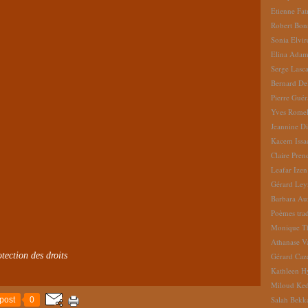
Etienne Fat
Robert Bon
Sonia Elvi
Elina Ada
Serge Lasc
Bernard De
Pierre Gué
Yves Romel
Jeannine D
Kacem Issa
Claire Pren
Leafar Izen
Gérard Ley
Barbara Au
Poèmes tradu
Monique Th
Athanase V
tection des droits
Gérard Caz
Kathleen H
Miloud Ke
Salah Bekk
post
0