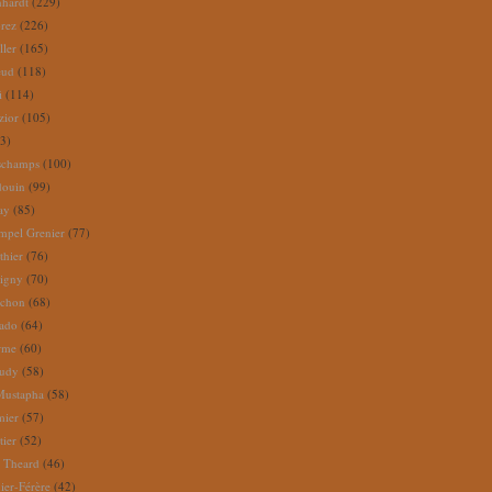
nhardt
(229)
rez
(226)
ller
(165)
eud
(118)
i
(114)
zior
(105)
3)
schamps
(100)
douin
(99)
ay
(85)
mpel Grenier
(77)
thier
(76)
igny
(70)
uchon
(68)
tado
(64)
rme
(60)
audy
(58)
Mustapha
(58)
mier
(57)
tier
(52)
e Theard
(46)
ier-Férère
(42)