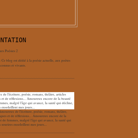
ENTATION
urs Poésies 2
: Ce blog est dédié à la poésie actuelle, aux poètes
connus et vivants.
Amoureux de l'écriture, poésie, romans, théâtre,
tiques et de réflexions... Amoureux encore de la
nt de femmes, malgré l'âge qui avance, la santé qui
s sourires ensoleillent mes jours...