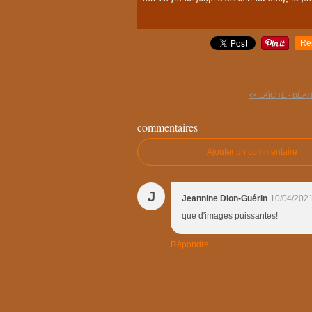
Re
<< LAÏCITÉ - BÉA
commentaires
Ajouter un commentaire
J
Jeannine Dion-Guérin
10/04/2021
que d'images puissantes!
Répondre