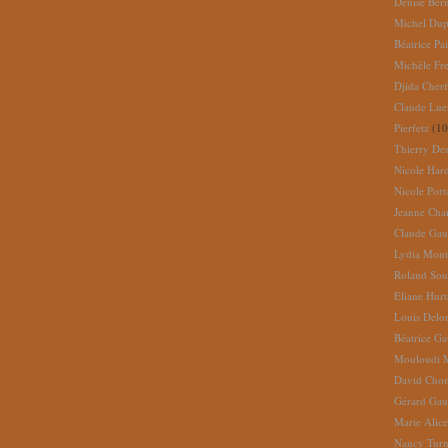
Denise Ber
Michel Dup
Béatrice Pai
Michèle Fr
Djida Cherf
Claude Lue
Pierfetz
(10
Thierry De
Nicole Har
Nicole Port
Jeanne Cha
Claude Gau
Lydia Mont
Roland So
Eliane Hur
Louis Delo
Béatrice G
Mouloudi 
David Cho
Gérard Gau
Marie Alic
Nancy Turn