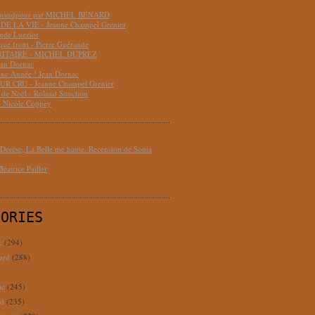
hmandpour par MICHEL BÉNARD
DE LA VIE - Jeanne Champel Grenier
aude Luezior
que front - Pierre Guérande
RITAIRE - MICHEL DUPREZ
ean Dornac
ne Année ! Jean Dornac
R CRU - Jeanne Champel Grenier
t de Noël - Roland Souchon
- Nicole Coppey
erèse, La Belle me hante. Recension de Sonia
éatrice Pailler
GORIES
c
(294)
ard
(288)
ac
(245)
rd
(235)