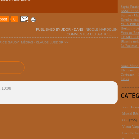
Saghi Fara
ASSOIFFÉS 
Furtive - Cl
post
0
Derrière cha
VOIX PRIO
Horizon – J
PUBLISHED BY JDOR
-
DANS
NICOLE HARDOUIN
Veux de Bon
COMMENTER CET ARTICLE
…
LE MEILLEU
Blanche nui
TRICE GAUDY
MÉDIAS - CLAUDE LUEZIOR >>
La Poétesse 
Anne-Marie D
Elvireanu
Corbeaux – B
Links
 10:08
CATÉ
Jean Dorna
Michel Bén
Ode
(255)
Victor Varj
Luce Pécla