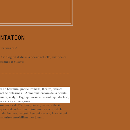
ENTATION
urs Poésies 2
: Ce blog est dédié à la poésie actuelle, aux poètes
connus et vivants.
Amoureux de l'écriture, poésie, romans, théâtre,
tiques et de réflexions... Amoureux encore de la
nt de femmes, malgré l'âge qui avance, la santé qui
s sourires ensoleillent mes jours...