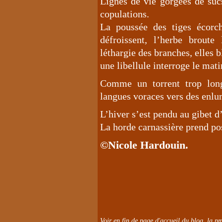
Lignes de vie gorgées de sucs
copulations.
La poussée des tiges écorch
défroissent, l’herbe broute
léthargie des branches, elles 
une libellule interroge le mati
Comme un torrent trop long
langues voraces vers des enlu
L’hiver s’est pendu au gibet d
La horde carnassière prend pos
©Nicole Hardouin.
Voir en fin de page d'accueil du blog, la pro