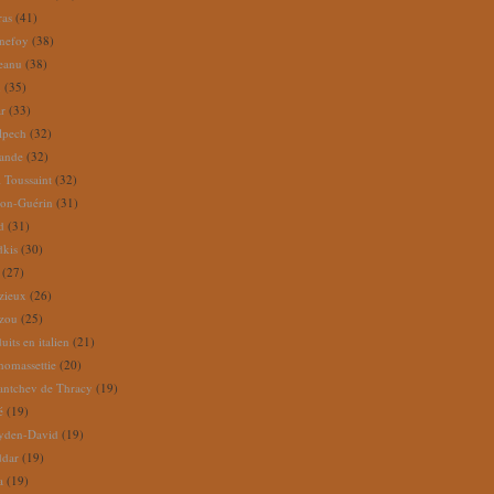
ras
(41)
nefoy
(38)
reanu
(38)
m
(35)
ar
(33)
lpech
(32)
rande
(32)
 Toussaint
(32)
ion-Guérin
(31)
d
(31)
dkis
(30)
(27)
zieux
(26)
zou
(25)
its en italien
(21)
omassettie
(20)
antchev de Thracy
(19)
é
(19)
yden-David
(19)
ddar
(19)
a
(19)