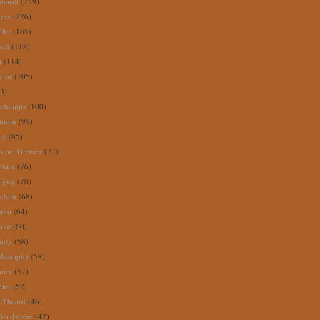
nhardt
(229)
rez
(226)
ller
(165)
eud
(118)
i
(114)
zior
(105)
3)
schamps
(100)
douin
(99)
ay
(85)
mpel Grenier
(77)
thier
(76)
igny
(70)
uchon
(68)
tado
(64)
rme
(60)
audy
(58)
Mustapha
(58)
mier
(57)
tier
(52)
e Theard
(46)
ier-Férère
(42)