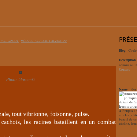
PRÉS
TRICE GAUDY
MÉDIAS - CLAUDE LUEZIOR >>
Blog
: Coule
Description
connus ou in
Contact
Photo Jdornac©
Name :
jdor
À Propos :
ale, tout vibrionne, foisonne, pulse.
articles poli
beauté de ta
 cachots, les racines bataillent en un combat
décline, leur