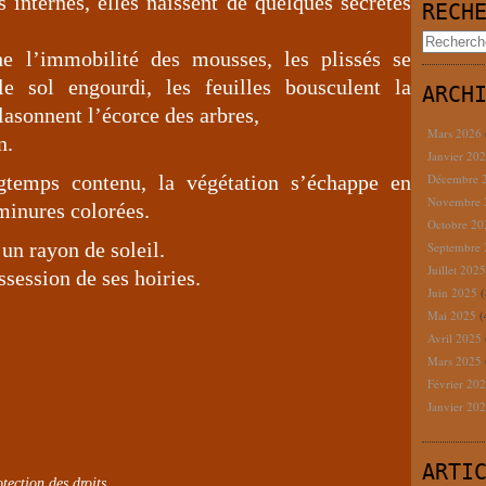
 internes, elles naissent de quelques secrètes
RECH
e l’immobilité des mousses, les plissés se
 le sol engourdi, les feuilles bousculent la
ARCH
blasonnent l’écorce des arbres,
Mars 2026
n.
Janvier 20
temps contenu, la végétation s’échappe en
Décembre 
Novembre
minures colorées.
Octobre 2
’un rayon de soleil.
Septembre
Juillet 202
session de ses hoiries.
Juin 2025
(
Mai 2025
(
Avril 2025
Mars 2025
Février 20
Janvier 20
ARTI
tection des droits