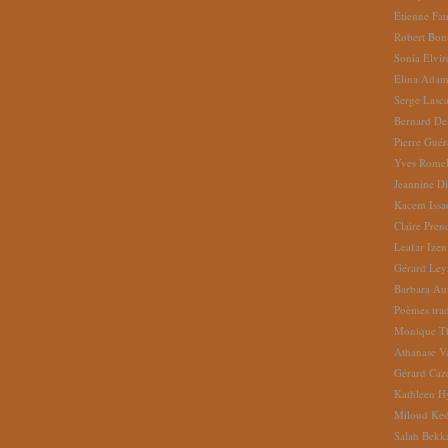
Etienne Fat
Robert Bon
Sonia Elvi
Elina Ada
Serge Lasc
Bernard De
Pierre Gué
Yves Romel
Jeannine D
Kacem Issa
Claire Pren
Leafar Izen
Gérard Ley
Barbara Au
Poèmes tradu
Monique Th
Athanase V
Gérard Caz
Kathleen H
Miloud Ke
Salah Bekk