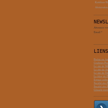
Kathleen H
Abderrahm
NEWS
Abonnez-vous
Email
LIEN
Poésie en Am
Couleurs Poé
Le site de M
Le site de 
Le site de T
Le blog de P
Espace cult
Société des 
Société des 
Cénacle euro