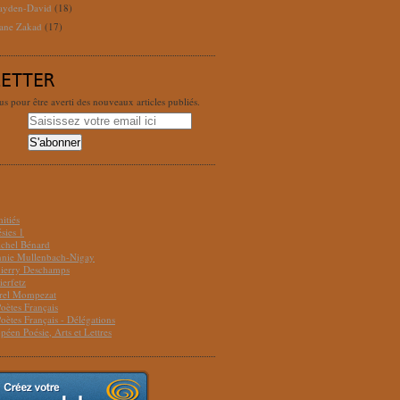
ayden-David
(18)
ane Zakad
(17)
LETTER
 pour être averti des nouveaux articles publiés.
S
itiés
sies 1
ichel Bénard
Annie Mullenbach-Nigay
hierry Deschamps
ierfetz
urel Mompezat
Poètes Français
Poètes Français - Délégations
péen Poésie, Arts et Lettres