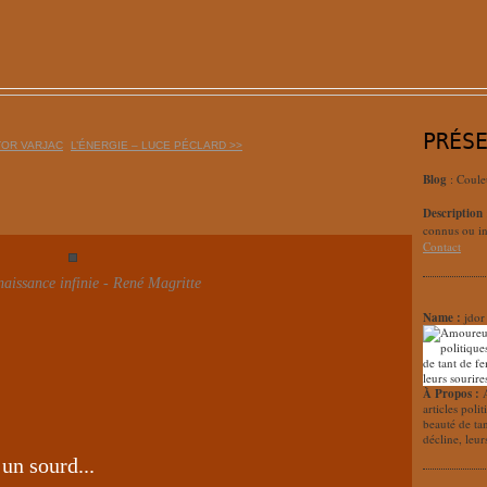
PRÉS
CTOR VARJAC
L’ÉNERGIE – LUCE PÉCLARD >>
Blog
: Coule
Description
connus ou in
Contact
naissance infinie - René Magritte
Name :
jdor
À Propos :
articles poli
beauté de ta
décline, leur
un sourd...