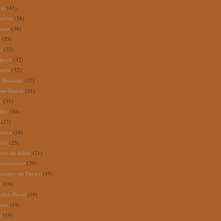
ras
(41)
nefoy
(38)
reanu
(38)
m
(35)
ar
(33)
lpech
(32)
rande
(32)
 Toussaint
(32)
ion-Guérin
(31)
d
(31)
dkis
(30)
(27)
zieux
(26)
zou
(25)
its en italien
(21)
omassettie
(20)
antchev de Thracy
(19)
é
(19)
yden-David
(19)
ddar
(19)
a
(19)