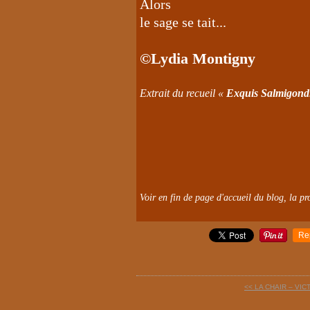
Alors
le sage se tait...
©Lydia Montigny
Extrait du recueil «
Exquis Salmigond
Voir en fin de page d'accueil du blog, la pro
Re
<< LA CHAIR – VI