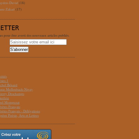
ayden-David
(18)
ane Zakad
(17)
LETTER
 pour être averti des nouveaux articles publiés.
S
itiés
sies 1
ichel Bénard
Annie Mullenbach-Nigay
hierry Deschamps
ierfetz
urel Mompezat
Poètes Français
Poètes Français - Délégations
péen Poésie, Arts et Lettres