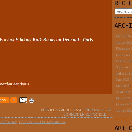
RECH
ARCH
Mars 2026
is
» aux
Editions BoD-Books on Demand - Paris
Janvier 20
Décembre 
Novembre
Octobre 2
Septembre
Juillet 202
Juin 2025
(
tection des droits
Mai 2025
(
Avril 2025
Mars 2025
post
0
Février 20
PUBLISHED BY JDOR
-
DANS
LYDIA MONTIGNY
Janvier 20
COMMENTER CET ARTICLE
…
CTOR VARJAC
L’ÉNERGIE – LUCE PÉCLARD >>
ARTI