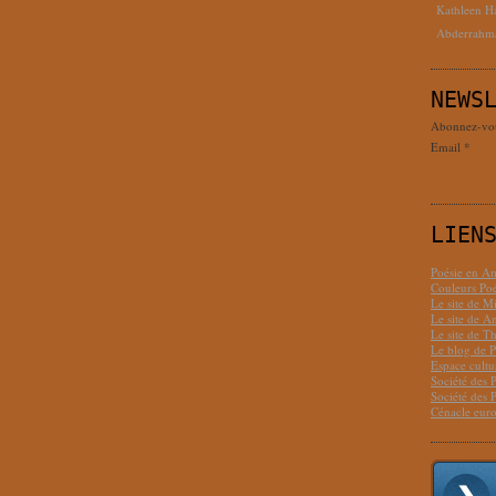
Kathleen H
Abderrahm
NEWS
Abonnez-vous
Email
LIEN
Poésie en Am
Couleurs Poé
Le site de M
Le site de 
Le site de T
Le blog de P
Espace cult
Société des 
Société des 
Cénacle euro