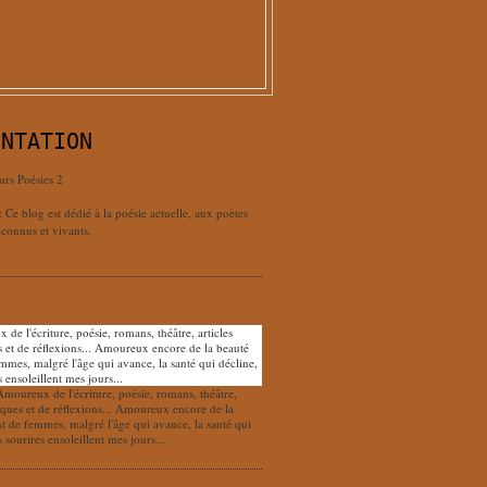
ENTATION
urs Poésies 2
: Ce blog est dédié à la poésie actuelle, aux poètes
connus et vivants.
Amoureux de l'écriture, poésie, romans, théâtre,
tiques et de réflexions... Amoureux encore de la
nt de femmes, malgré l'âge qui avance, la santé qui
s sourires ensoleillent mes jours...