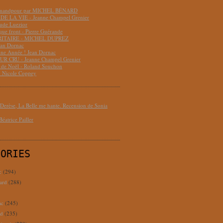
hmandpour par MICHEL BÉNARD
DE LA VIE - Jeanne Champel Grenier
aude Luezior
que front - Pierre Guérande
RITAIRE - MICHEL DUPREZ
ean Dornac
ne Année ! Jean Dornac
R CRU - Jeanne Champel Grenier
t de Noël - Roland Souchon
- Nicole Coppey
erèse, La Belle me hante. Recension de Sonia
éatrice Pailler
GORIES
c
(294)
ard
(288)
ac
(245)
rd
(235)