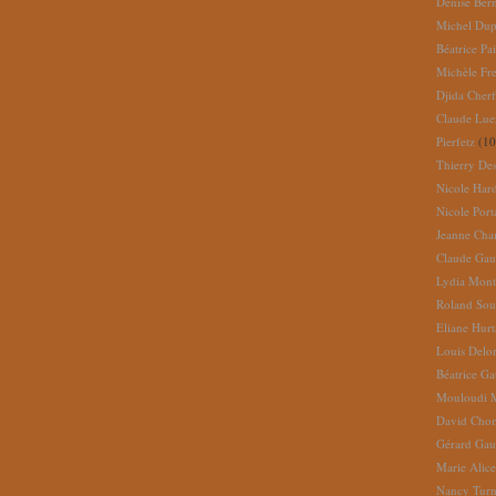
Denise Ber
Michel Dup
Béatrice Pai
Michèle Fr
Djida Cherf
Claude Lue
Pierfetz
(10
Thierry De
Nicole Har
Nicole Port
Jeanne Cha
Claude Gau
Lydia Mont
Roland So
Eliane Hur
Louis Delo
Béatrice G
Mouloudi 
David Cho
Gérard Gau
Marie Alic
Nancy Turn