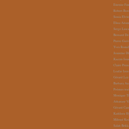
Etienne Fat
Robert Bon
Sonia Elvi
Elina Ada
Serge Lasc
Bernard De
Pierre Gué
Yves Romel
Jeannine D
Kacem Issa
Claire Pren
Leafar Izen
Gérard Ley
Barbara Au
Poèmes tradu
Monique Th
Athanase V
Gérard Caz
Kathleen H
Miloud Ke
Salah Bekk