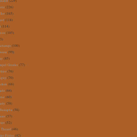
nhardt
(229)
rez
(226)
ller
(165)
eud
(118)
i
(114)
zior
(105)
3)
schamps
(100)
douin
(99)
ay
(85)
mpel Grenier
(77)
thier
(76)
igny
(70)
uchon
(68)
tado
(64)
rme
(60)
audy
(58)
Mustapha
(58)
mier
(57)
tier
(52)
e Theard
(46)
ier-Férère
(42)