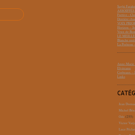
Saghi Fara
ASSOIFFÉS 
Furtive - Cl
Derrière cha
VOIX PRIO
Horizon – J
Veux de Bon
LE MEILLEU
Blanche nui
La Poétesse 
Anne-Marie D
Elvireanu
Corbeaux – B
Links
CATÉ
Jean Dorna
Michel Bén
Ode
(255)
Victor Varj
Luce Pécla