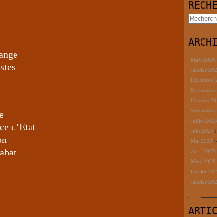
RECH
ARCH
sange
Mars 2026
istes
Janvier 20
Décembre 
Novembre
Octobre 2
Septembre
re
Juillet 202
nce d’Etat
Juin 2025
(
on
Mai 2025
(
 abat
Avril 2025
Mars 2025
Février 20
Janvier 20
ARTI