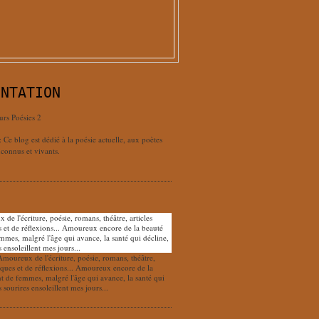
ENTATION
urs Poésies 2
: Ce blog est dédié à la poésie actuelle, aux poètes
connus et vivants.
Amoureux de l'écriture, poésie, romans, théâtre,
tiques et de réflexions... Amoureux encore de la
nt de femmes, malgré l'âge qui avance, la santé qui
s sourires ensoleillent mes jours...