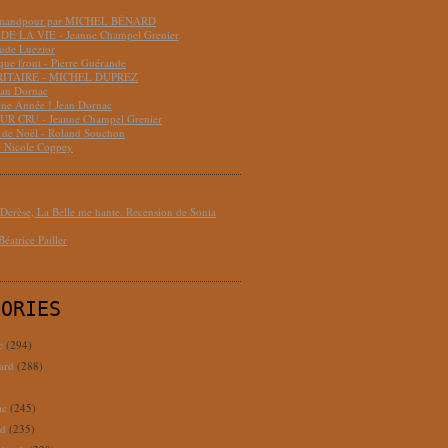
hmandpour par MICHEL BÉNARD
DE LA VIE - Jeanne Champel Grenier
aude Luezior
que front - Pierre Guérande
RITAIRE - MICHEL DUPREZ
ean Dornac
ne Année ! Jean Dornac
R CRU - Jeanne Champel Grenier
t de Noël - Roland Souchon
- Nicole Coppey
erèse, La Belle me hante. Recension de Sonia
éatrice Pailler
GORIES
c
(294)
ard
(288)
ac
(245)
rd
(235)