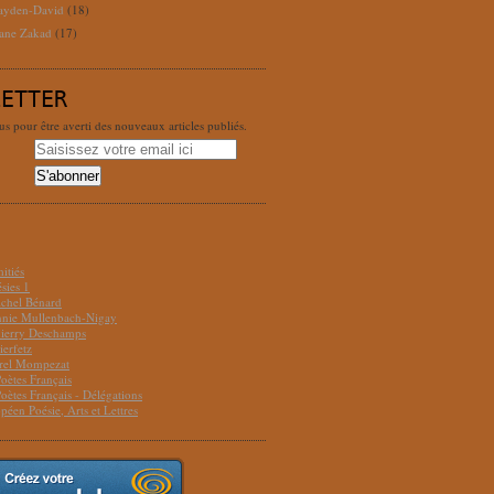
ayden-David
(18)
ane Zakad
(17)
LETTER
 pour être averti des nouveaux articles publiés.
S
itiés
sies 1
ichel Bénard
Annie Mullenbach-Nigay
hierry Deschamps
ierfetz
urel Mompezat
Poètes Français
Poètes Français - Délégations
péen Poésie, Arts et Lettres