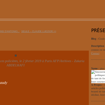
PRÉS
NS D’ANTONIO...
SEULE – CLAUDE LUEZIOR >>
Blog
: Coule
Description
connus ou in
Contact
ces policières, le 2 février 2019 à Paris AFP/Archives - Zakaria
ABDELKAFI
Name :
jdor
Gaudy
À Propos :
articles poli
beauté de ta
décline, leur