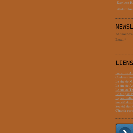
Kathleen H
Abderrahm
NEWS
Abonnez-vous
Email
LIEN
Poésie en Am
Couleurs Poé
Le site de M
Le site de 
Le site de T
Le blog de P
Espace cult
Société des 
Société des 
Cénacle euro