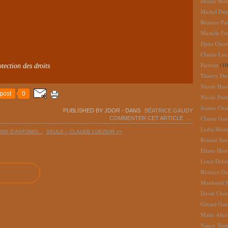
Denise Ber
Michel Dup
Béatrice Pai
Michèle Fr
Djida Cherf
Claude Lue
Pierfetz
(10
tection des droits
Thierry De
Nicole Har
post
0
Nicole Port
Jeanne Cha
PUBLISHED BY JDOR
-
DANS
BÉATRICE GAUDY
Claude Gau
COMMENTER CET ARTICLE
…
Lydia Mont
NS D’ANTONIO...
SEULE – CLAUDE LUEZIOR >>
Roland So
Eliane Hur
Louis Delo
Béatrice G
Mouloudi 
David Cho
Gérard Gau
Marie Alic
Nancy Turn