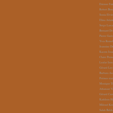
Etienne Fat
Robert Bon
Sonia Elvi
Elina Ada
Serge Lasc
Bernard De
Pierre Gué
Yves Romel
Jeannine D
Kacem Issa
Claire Pren
Leafar Izen
Gérard Ley
Barbara Au
Poèmes tradu
Monique Th
Athanase V
Gérard Caz
Kathleen H
Miloud Ke
Salah Bekk