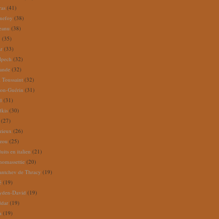
ras
(41)
nefoy
(38)
reanu
(38)
m
(35)
ar
(33)
lpech
(32)
rande
(32)
 Toussaint
(32)
ion-Guérin
(31)
d
(31)
dkis
(30)
(27)
zieux
(26)
zou
(25)
its en italien
(21)
omassettie
(20)
antchev de Thracy
(19)
é
(19)
yden-David
(19)
ddar
(19)
a
(19)