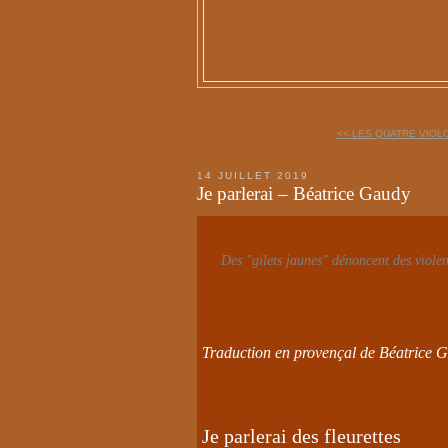
<< LES QUATRE VIOLO
14 JUILLET 2019
Je parlerai – Béatrice Gaudy
Des "gilets jaunes" dénoncent des violen
Traduction en provençal de Béatrice 
Je parlerai des fleurettes