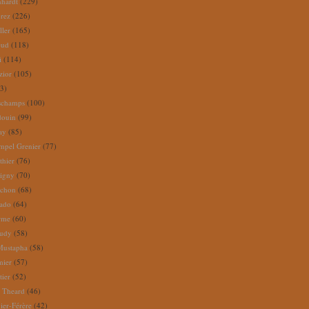
nhardt
(229)
rez
(226)
ller
(165)
eud
(118)
i
(114)
zior
(105)
3)
schamps
(100)
douin
(99)
ay
(85)
mpel Grenier
(77)
thier
(76)
igny
(70)
uchon
(68)
tado
(64)
rme
(60)
audy
(58)
Mustapha
(58)
mier
(57)
tier
(52)
e Theard
(46)
ier-Férère
(42)