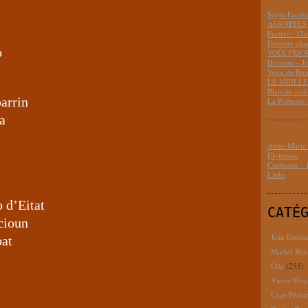
Saghi Fara
ASSOIFFÉS 
Furtive - Cl
Derrière cha
o
VOIX PRIO
Horizon – J
Veux de Bon
LE MEILLEU
Blanche nui
arrin
La Poétesse 
ta
Anne-Marie D
Elvireanu
Corbeaux – B
Links
o d’Eitat
CATÉ
cioun
Jean Dorna
bat
Michel Bén
Ode
(255)
Victor Varj
Luce Pécla