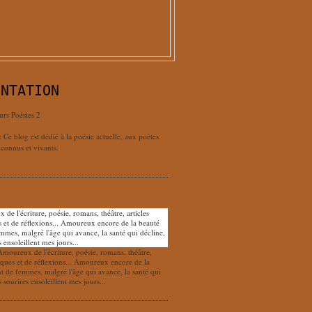
ENTATION
urs Poésies 2
: Ce blog est dédié à la poésie actuelle, aux poètes
connus et vivants.
Amoureux de l'écriture, poésie, romans, théâtre,
tiques et de réflexions... Amoureux encore de la
nt de femmes, malgré l'âge qui avance, la santé qui
s sourires ensoleillent mes jours...