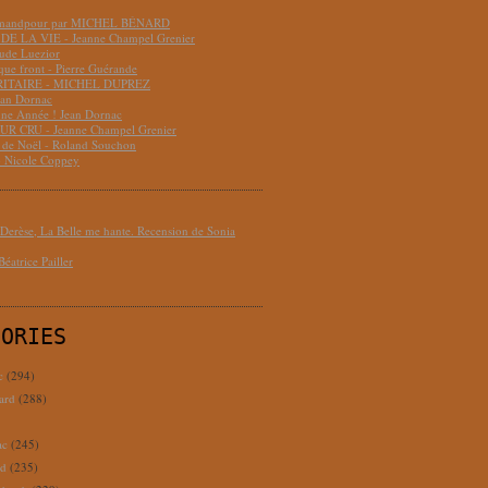
hmandpour par MICHEL BÉNARD
DE LA VIE - Jeanne Champel Grenier
aude Luezior
que front - Pierre Guérande
RITAIRE - MICHEL DUPREZ
ean Dornac
ne Année ! Jean Dornac
R CRU - Jeanne Champel Grenier
t de Noël - Roland Souchon
- Nicole Coppey
erèse, La Belle me hante. Recension de Sonia
éatrice Pailler
GORIES
c
(294)
ard
(288)
ac
(245)
rd
(235)