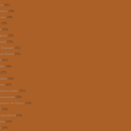
ras
(41)
nefoy
(38)
reanu
(38)
m
(35)
ar
(33)
lpech
(32)
rande
(32)
 Toussaint
(32)
ion-Guérin
(31)
d
(31)
dkis
(30)
(27)
zieux
(26)
zou
(25)
its en italien
(21)
omassettie
(20)
antchev de Thracy
(19)
é
(19)
yden-David
(19)
ddar
(19)
a
(19)