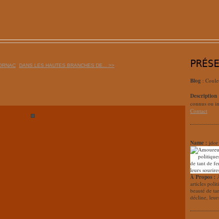
PRÉS
DORNAC
DANS LES HAUTES BRANCHES DE... >>
Blog
: Coule
Description
connus ou in
Contact
Name :
jdor
À Propos :
articles poli
beauté de ta
décline, leur