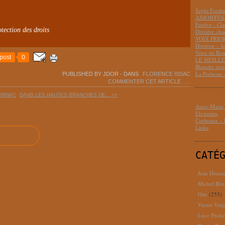
Saghi Fara
ASSOIFFÉS 
Furtive - Cl
tection des droits
Derrière cha
VOIX PRIO
Horizon – J
Veux de Bon
post
0
LE MEILLEU
Blanche nui
La Poétesse 
PUBLISHED BY JDOR
-
DANS
FLORENCE ISSAC
COMMENTER CET ARTICLE
…
DORNAC
DANS LES HAUTES BRANCHES DE... >>
Anne-Marie D
Elvireanu
Corbeaux – B
Links
CATÉ
Jean Dorna
Michel Bén
Ode
(255)
Victor Varj
Luce Pécla