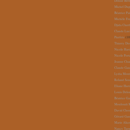
Denise Ber
Michel Dup
Béatrice Pai
Michèle Fr
Djida Cherf
Claude Lue
Pierfetz
(10
Thierry De
Nicole Har
Nicole Port
Jeanne Cha
Claude Gau
Lydia Mont
Roland So
Eliane Hur
Louis Delo
Béatrice G
Mouloudi 
David Cho
Gérard Gau
Marie Alic
Nancy Turn