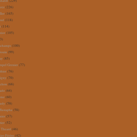
nhardt
(229)
rez
(226)
ller
(165)
eud
(118)
i
(114)
zior
(105)
3)
schamps
(100)
douin
(99)
ay
(85)
mpel Grenier
(77)
thier
(76)
igny
(70)
uchon
(68)
tado
(64)
rme
(60)
audy
(58)
Mustapha
(58)
mier
(57)
tier
(52)
e Theard
(46)
ier-Férère
(42)