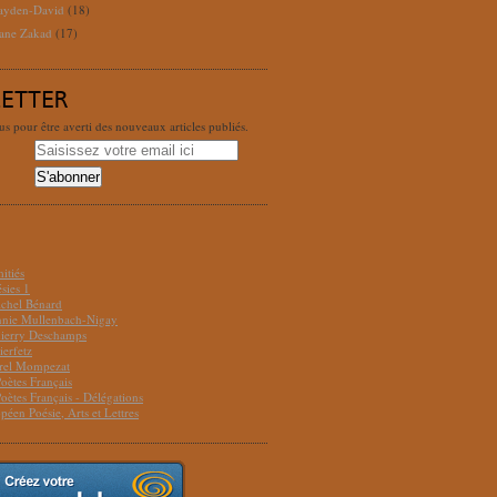
ayden-David
(18)
ane Zakad
(17)
LETTER
 pour être averti des nouveaux articles publiés.
S
itiés
sies 1
ichel Bénard
Annie Mullenbach-Nigay
hierry Deschamps
ierfetz
urel Mompezat
Poètes Français
Poètes Français - Délégations
péen Poésie, Arts et Lettres