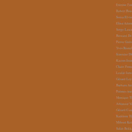
Etienne Fat
Robert Bon
Sonia Elvi
Elina Ada
Serge Lasc
Bernard De
Pierre Gué
Yves Romel
Jeannine D
Kacem Issa
Claire Pren
Leafar Izen
Gérard Ley
Barbara Au
Poèmes tradu
Monique Th
Athanase V
Gérard Caz
Kathleen H
Miloud Ke
Salah Bekk