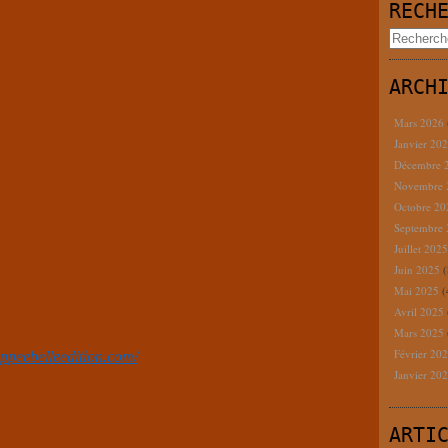
RECH
ARCH
Mars 2026
Janvier 20
Décembre 
Novembre
Octobre 2
Septembre
Juillet 202
Juin 2025
(
Mai 2025
(
Avril 2025
Mars 2025
Février 20
ppeebelleedition.com/
Janvier 20
ARTI