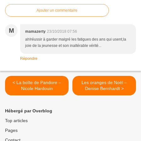
Ajouter un commentaire
M
mamazerty
23/10/2018 07:56
ah!réussir à garder malgré les fatigues des ans qui usent,la
joie de la jeunesse et son inaltérable vérité...
Répondre
< La boîte de Pandore –
Les oranges de Noël –
Nicole Hardouin
Denise Bernhardt >
Hébergé par Overblog
Top articles
Pages
Contact