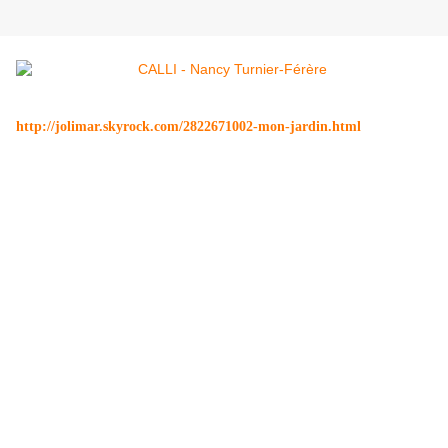
http://jolimar.skyrock.com/2822671002-mon-jardin.html
Hommage à Apollinaire
ME
CHERCHES-
TU ?
ME VOIS-
TU ?
ME DESSINES-
TU