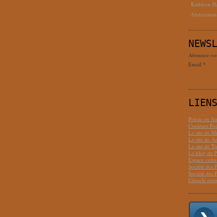
Kathleen H
Abderrahm
NEWS
Abonnez-vous
Email
LIEN
Poésie en Am
Couleurs Poé
Le site de M
Le site de 
Le site de T
Le blog de P
Espace cult
Société des 
Société des 
Cénacle euro