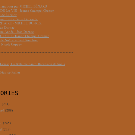
hmandpour par MICHEL BÉNARD
DE LA VIE - Jeanne Champel Grenier
aude Luezior
que front - Pierre Guérande
RITAIRE - MICHEL DUPREZ
ean Dornac
ne Année ! Jean Dornac
R CRU - Jeanne Champel Grenier
t de Noël - Roland Souchon
- Nicole Coppey
erèse, La Belle me hante. Recension de Sonia
éatrice Pailler
GORIES
c
(294)
ard
(288)
ac
(245)
rd
(235)