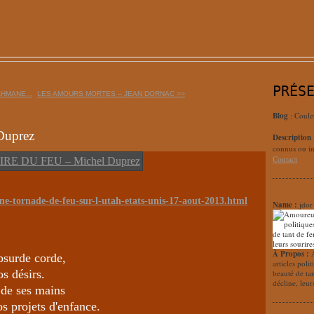
PRÉS
HMANE...
LES AMOURS MORTES – JEAN DORNAC >>
Blog
: Coule
uprez
Description
connus ou in
Contact
ne-tornade-de-feu-sur-l-utah-etats-unis-17-aout-2013.html
Name :
jdor
À Propos :
absurde corde,
articles poli
os désirs.
beauté de ta
décline, leur
 de ses mains
s projets d'enfance.