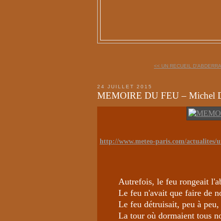
<< UN RECUEIL D'ABDERRA
24 JUILLET 2015
MEMOIRE DU FEU – Michel D
http://www.meteo-paris.com/actualites/u
Autrefois, le feu rongeait l'
Le feu n'avait que faire de n
Le feu détruisait, peu à peu,
La tour où dormaient tous no