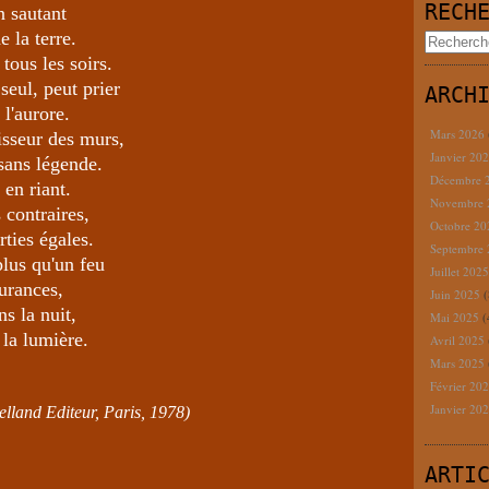
RECH
n sautant
e la terre.
 tous les soirs.
seul, peut prier
ARCH
l'aurore.
Mars 2026
isseur des murs,
Janvier 20
sans légende.
Décembre 
 en riant.
Novembre
 contraires,
Octobre 2
ties égales.
Septembre
 plus qu'un feu
Juillet 202
gurances,
Juin 2025
(
ns la nuit,
Mai 2025
(
r la lumière.
Avril 2025
Mars 2025
Février 20
Janvier 20
land Editeur, Paris, 1978)
ARTI