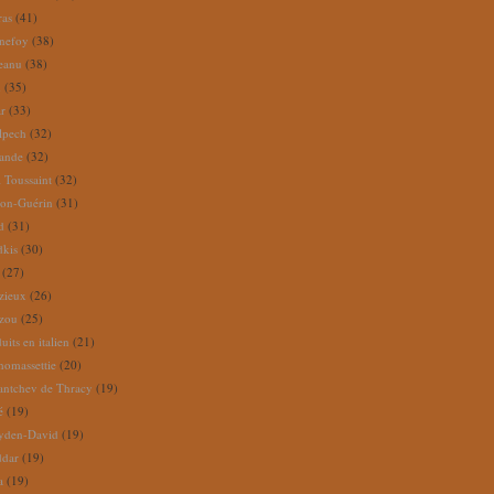
ras
(41)
nefoy
(38)
reanu
(38)
m
(35)
ar
(33)
lpech
(32)
rande
(32)
 Toussaint
(32)
ion-Guérin
(31)
d
(31)
dkis
(30)
(27)
zieux
(26)
zou
(25)
its en italien
(21)
omassettie
(20)
antchev de Thracy
(19)
é
(19)
yden-David
(19)
ddar
(19)
a
(19)