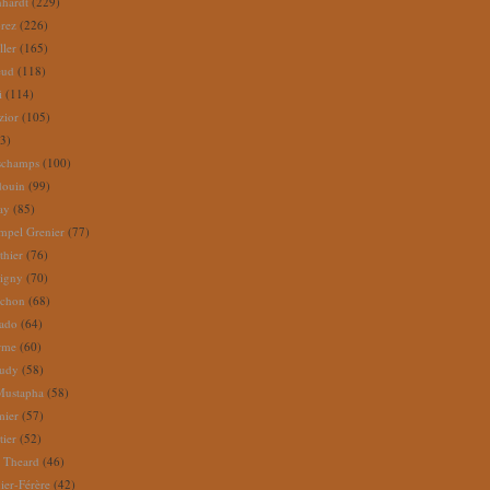
nhardt
(229)
rez
(226)
ller
(165)
eud
(118)
i
(114)
zior
(105)
3)
schamps
(100)
douin
(99)
ay
(85)
mpel Grenier
(77)
thier
(76)
igny
(70)
uchon
(68)
tado
(64)
rme
(60)
audy
(58)
Mustapha
(58)
mier
(57)
tier
(52)
e Theard
(46)
ier-Férère
(42)