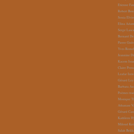
Etienne Fat
Robert Bon
Sonia Elvi
Elina Ada
Serge Lasc
Bernard De
Pierre Gué
Yves Romel
Jeannine D
Kacem Issa
Claire Pren
Leafar Izen
Gérard Ley
Barbara Au
Poèmes tradu
Monique Th
Athanase V
Gérard Caz
Kathleen H
Miloud Ke
Salah Bekk