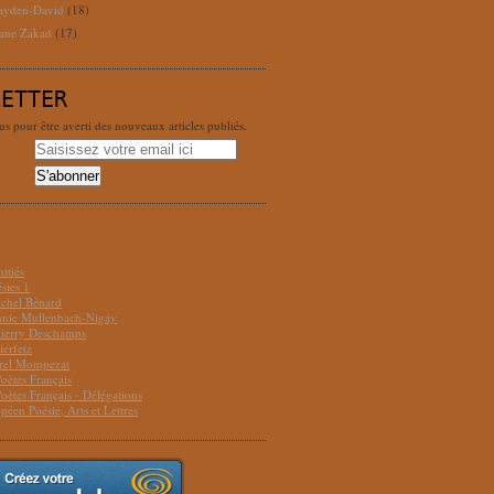
ayden-David
(18)
ane Zakad
(17)
LETTER
 pour être averti des nouveaux articles publiés.
S
itiés
sies 1
ichel Bénard
Annie Mullenbach-Nigay
hierry Deschamps
ierfetz
urel Mompezat
Poètes Français
Poètes Français - Délégations
péen Poésie, Arts et Lettres