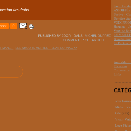
Saghi Fara
tection des droits
ASSOIFFÉS 
Furtive - Cl
Derrière cha
VOIX PRIO
post
0
Horizon – J
Veux de Bon
LE MEILLEU
PUBLISHED BY JDOR
-
DANS
MICHEL DUPREZ
Blanche nui
COMMENTER CET ARTICLE
…
La Poétesse 
HMANE...
LES AMOURS MORTES – JEAN DORNAC >>
Anne-Marie D
Elvireanu
Corbeaux – B
Links
CATÉ
Jean Dorna
Michel Bén
Ode
(255)
Victor Varj
Luce Pécla