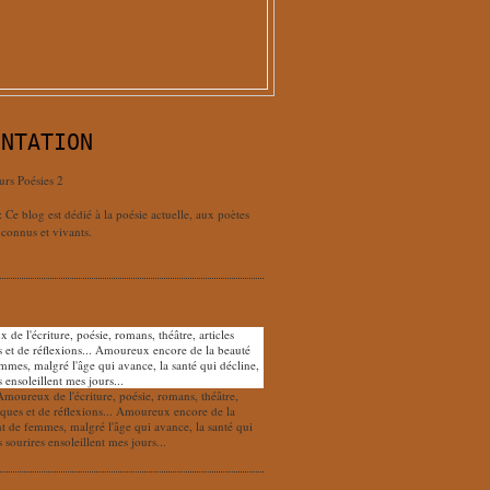
ENTATION
urs Poésies 2
: Ce blog est dédié à la poésie actuelle, aux poètes
connus et vivants.
Amoureux de l'écriture, poésie, romans, théâtre,
tiques et de réflexions... Amoureux encore de la
nt de femmes, malgré l'âge qui avance, la santé qui
s sourires ensoleillent mes jours...