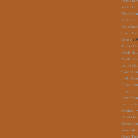
Denise Ber
Michel Dup
Béatrice Pai
Michèle Fr
Djida Cherf
Claude Lue
Pierfetz
(10
Thierry De
Nicole Har
Nicole Port
Jeanne Cha
Claude Gau
Lydia Mont
Roland So
Eliane Hur
Louis Delo
Béatrice G
Mouloudi 
David Cho
Gérard Gau
Marie Alic
Nancy Turn