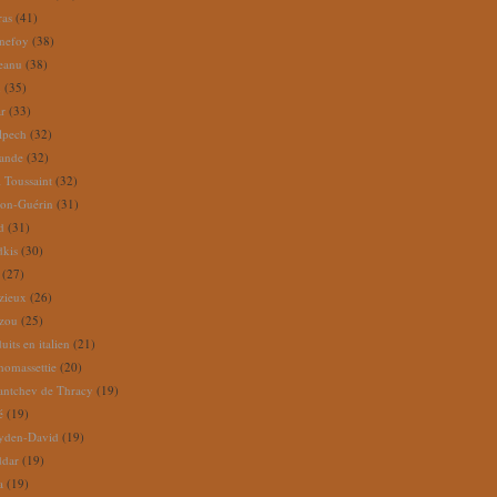
ras
(41)
nefoy
(38)
reanu
(38)
m
(35)
ar
(33)
lpech
(32)
rande
(32)
 Toussaint
(32)
ion-Guérin
(31)
d
(31)
dkis
(30)
(27)
zieux
(26)
zou
(25)
its en italien
(21)
omassettie
(20)
antchev de Thracy
(19)
é
(19)
yden-David
(19)
ddar
(19)
a
(19)