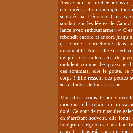
Assise sur un rocher moussu, p
centaurées, elle contemple tous 
sculptés par l’érosion. C’est sai
soudain sur les lèvres de Capucin
lance avec enthousiasme : « C’est
rebondit encore et encore jusqu’à 
ça tourne, tourneboule dans s
raisonnable. Alors elle se cerf-vo
de près ces cathédrales de pier
ondulent comme des poissons d’ar
des sommets, elle le goûte, le
corps ! Elle ressent des petites 
ses cellules, de tous ses sens.
Mais il est temps de poursuivre l
moutons, elle rejoint un ruisseau
doré. Ce sont de minuscules galets
en s’arrêtant souvent, elle longe
linaigrettes rigolotes dans leur 
cascade, disparaît sous un buiss