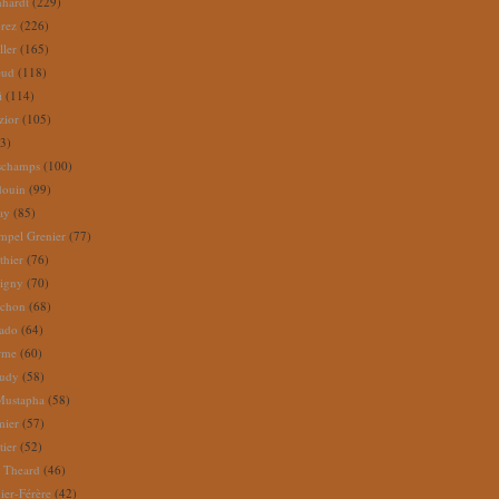
nhardt
(229)
rez
(226)
ller
(165)
eud
(118)
i
(114)
zior
(105)
3)
schamps
(100)
douin
(99)
ay
(85)
mpel Grenier
(77)
thier
(76)
igny
(70)
uchon
(68)
tado
(64)
rme
(60)
audy
(58)
Mustapha
(58)
mier
(57)
tier
(52)
e Theard
(46)
ier-Férère
(42)