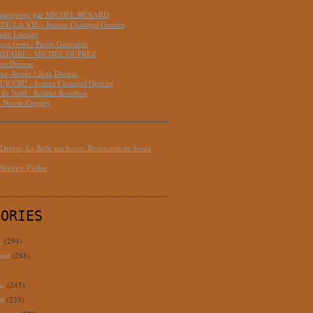
hmandpour par MICHEL BÉNARD
DE LA VIE - Jeanne Champel Grenier
aude Luezior
que front - Pierre Guérande
RITAIRE - MICHEL DUPREZ
ean Dornac
ne Année ! Jean Dornac
R CRU - Jeanne Champel Grenier
t de Noël - Roland Souchon
- Nicole Coppey
erèse, La Belle me hante. Recension de Sonia
éatrice Pailler
GORIES
c
(294)
ard
(288)
ac
(245)
rd
(235)