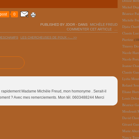
Denise Ber
Michel Dup
Béatrice Pai
post
0
Michèle Fr
PUBLISHED BY JDOR
-
DANS
MICHÈLE FREUD
Djida Cherf
COMMENTER CET ARTICLE
…
Claude Lue
 DESCHAMPS
LES CHERCHEUSES DE POUX –... >>
Pierfetz
(10
Thierry De
Nicole Har
Nicole Port
Jeanne Cha
Claude Gau
Lydia Mont
Roland So
re rapidement Madame Michèle Freud, mon homonyme . Serait-il
Eliane Hur
idement ? Avec mes remerciements. Mon tél. 0603488244 Merci
Louis Delo
Béatrice G
Mouloudi 
David Cho
Gérard Gau
Marie Alic
Nancy Turn