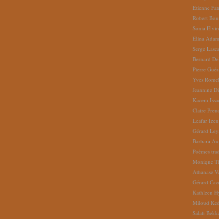
Etienne Fat
Robert Bon
Sonia Elvi
Elina Ada
Serge Lasc
Bernard De
Pierre Gué
Yves Romel
Jeannine D
Kacem Issa
Claire Pren
Leafar Izen
Gérard Ley
Barbara Au
Poèmes tradu
Monique Th
Athanase V
Gérard Caz
Kathleen H
Miloud Ke
Salah Bekk