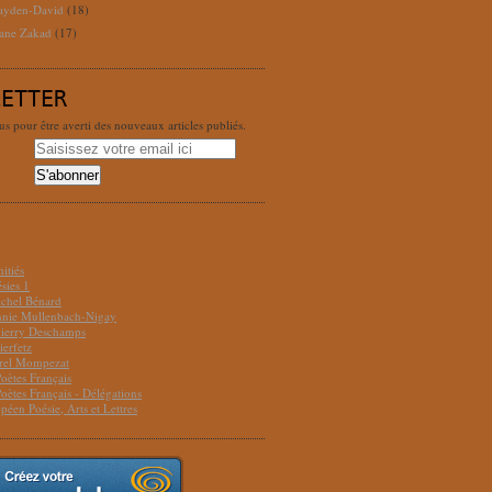
ayden-David
(18)
ane Zakad
(17)
LETTER
 pour être averti des nouveaux articles publiés.
S
itiés
sies 1
ichel Bénard
Annie Mullenbach-Nigay
hierry Deschamps
ierfetz
urel Mompezat
Poètes Français
Poètes Français - Délégations
péen Poésie, Arts et Lettres