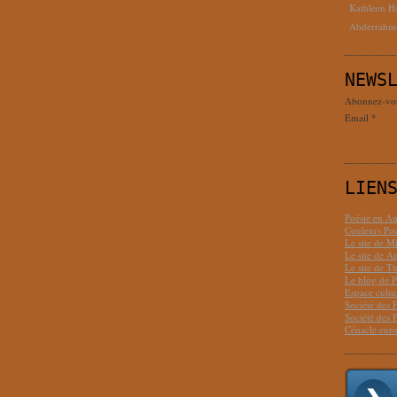
Kathleen H
Abderrahm
NEWS
Abonnez-vous
Email
LIEN
Poésie en Am
Couleurs Poé
Le site de M
Le site de 
Le site de T
Le blog de P
Espace cult
Société des 
Société des 
Cénacle euro