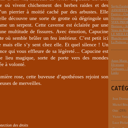
e où vivent chichement des herbes raides et des
Saghi Fara
ASSOIFFÉS 
d’un pierrier à moitié caché par des arbustes. Elle
Furtive - Cl
elle découvre une sorte de grotte où dégringole un
Derrière cha
VOIX PRIO
mme un serpent. Cette caverne est éclairée par une
Horizon – J
Veux de Bon
 une multitude de fissures. Avec émotion, Capucine
LE MEILLEU
e où semble brûler un feu intérieur. C’est petit ici
Blanche nui
La Poétesse 
 mais elle s’y sent chez elle. Et quel silence ! Un
ence qui vous effleure de sa légèreté… Capucine est
 ce lieu magique, sorte de porte vers des mondes
Anne-Marie D
ée à volonté.
Elvireanu
Corbeaux – B
Links
mière rose, cette buveuse d’apothéoses rejoint son
ileuses de merveilles.
CATÉ
Jean Dorna
Michel Bén
Ode
(255)
Victor Varj
Luce Pécla
tection des droits