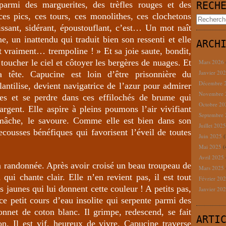
armi des marguerites, des trèfles rouges et des
RECH
ces pics, ces tours, ces monolithes, ces clochetons
sissant, sidérant, époustouflant, c’est… Un mot naît
e, un inattendu qui traduit bien son ressenti et elle
ARCH
 vraiment… trempoline ! » Et sa joie saute, bondit,
toucher le ciel et côtoyer les bergères de nuages. Et
Mars 2026
Janvier 20
a tête. Capucine est loin d’être prisonnière du
Décembre 
lantilise, devient navigatrice de l’azur pour admirer
Novembre
res et se perdre dans ces effilochés de brume qui
Octobre 2
gent. Elle aspire à pleins poumons l’air vivifiant
Septembre
 mâche, le savoure. Comme elle est bien dans son
Juillet 202
secousses bénéfiques qui favorisent l’éveil de toutes
Juin 2025
(
Mai 2025
(
Avril 2025
a randonnée. Après avoir croisé un beau troupeau de
Mars 2025
 qui chante clair. Elle n’en revient pas, il est tout
Février 20
 jaunes qui lui donnent cette couleur ! A petits pas,
Janvier 20
 ce petit cours d’eau insolite qui serpente parmi des
bonnet de coton blanc. Il grimpe, redescend, se fait
ARTI
on. Il est vif, heureux de vivre. Capucine traverse