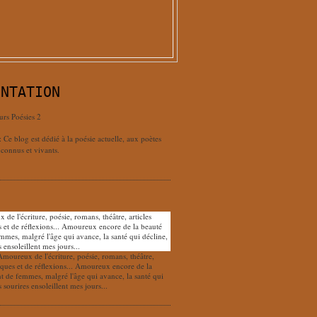
ENTATION
urs Poésies 2
: Ce blog est dédié à la poésie actuelle, aux poètes
connus et vivants.
Amoureux de l'écriture, poésie, romans, théâtre,
tiques et de réflexions... Amoureux encore de la
nt de femmes, malgré l'âge qui avance, la santé qui
s sourires ensoleillent mes jours...