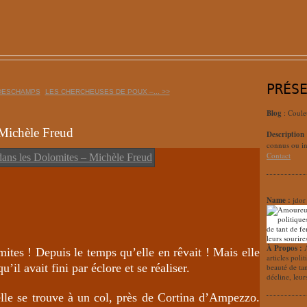
PRÉS
 DESCHAMPS
LES CHERCHEUSES DE POUX –... >>
Blog
: Coule
 Michèle Freud
Description
connus ou in
Contact
Name :
jdor
À Propos :
ites ! Depuis le temps qu’elle en rêvait ! Mais elle
articles poli
u’il avait fini par éclore et se réaliser.
beauté de ta
décline, leur
 elle se trouve à un col, près de Cortina d’Ampezzo.