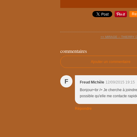
Re
<< MIRAGE – THIERRY
commentaires
Ajouter un commentaire
F
Freud Michèle
12/09/2015 19:15
Bonjour<br /> Je cherche à joind
possible qu'elle me contacte rap
Répondre