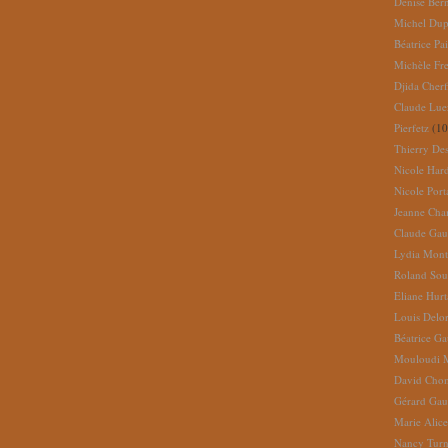
Denise Ber
Michel Dup
Béatrice Pai
Michèle Fr
Djida Cherf
Claude Lue
Pierfetz
(10
Thierry De
Nicole Har
Nicole Port
Jeanne Cha
Claude Gau
Lydia Mont
Roland So
Eliane Hur
Louis Delo
Béatrice G
Mouloudi 
David Cho
Gérard Gau
Marie Alic
Nancy Turn