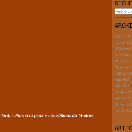
RECH
ARCH
Mars 2026
Janvier 20
Décembre 
Novembre
Octobre 2
Septembre
Juillet 202
Juin 2025
(
Mai 2025
(
Avril 2025
Mars 2025
Février 20
Janvier 20
lard,
«
Pars si tu peux
» aux
éditions du Madrier
ARTI