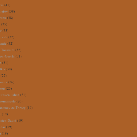
ras
(41)
nefoy
(38)
reanu
(38)
m
(35)
ar
(33)
lpech
(32)
rande
(32)
 Toussaint
(32)
ion-Guérin
(31)
d
(31)
dkis
(30)
(27)
zieux
(26)
zou
(25)
its en italien
(21)
omassettie
(20)
antchev de Thracy
(19)
é
(19)
yden-David
(19)
ddar
(19)
a
(19)