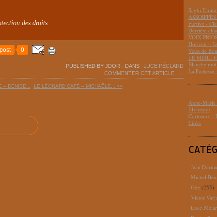
Saghi Fara
ASSOIFFÉS 
tection des droits
Furtive - Cl
Derrière cha
VOIX PRIO
Horizon – J
post
0
Veux de Bon
LE MEILLEU
Blanche nui
PUBLISHED BY JDOR
-
DANS
LUCE PÉCLARD
La Poétesse 
COMMENTER CET ARTICLE
…
 – DENISE...
LE LÉONARD CAFÉ – MICHAËLE... >>
Anne-Marie D
Elvireanu
Corbeaux – B
Links
CATÉ
Jean Dorna
Michel Bén
Ode
(255)
Victor Varj
Luce Pécla