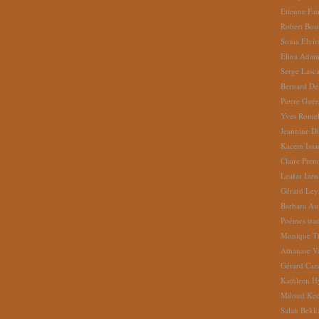
Etienne Fat
Robert Bon
Sonia Elvi
Elina Ada
Serge Lasc
Bernard De
Pierre Gué
Yves Romel
Jeannine D
Kacem Issa
Claire Pren
Leafar Izen
Gérard Ley
Barbara Au
Poèmes tradu
Monique Th
Athanase V
Gérard Caz
Kathleen H
Miloud Ke
Salah Bekk