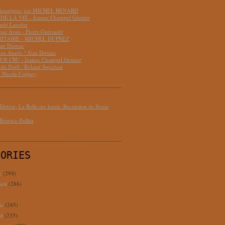
hmandpour par MICHEL BÉNARD
DE LA VIE - Jeanne Champel Grenier
aude Luezior
que front - Pierre Guérande
RITAIRE - MICHEL DUPREZ
ean Dornac
ne Année ! Jean Dornac
R CRU - Jeanne Champel Grenier
t de Noël - Roland Souchon
- Nicole Coppey
erèse, La Belle me hante. Recension de Sonia
éatrice Pailler
GORIES
c
(294)
ard
(288)
ac
(245)
rd
(235)