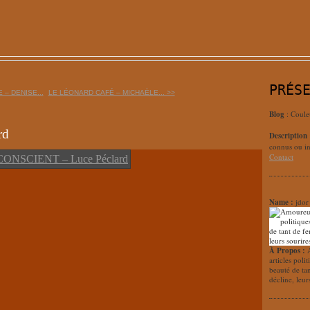
PRÉS
 – DENISE...
LE LÉONARD CAFÉ – MICHAËLE... >>
Blog
: Coule
rd
Description
connus ou in
Contact
Name :
jdor
À Propos :
articles poli
beauté de ta
décline, leur