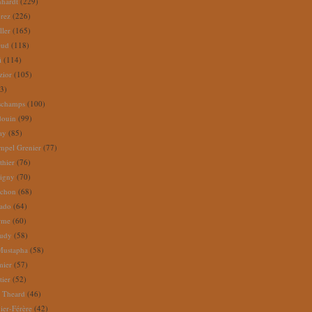
nhardt
(229)
rez
(226)
ller
(165)
eud
(118)
i
(114)
zior
(105)
3)
schamps
(100)
douin
(99)
ay
(85)
mpel Grenier
(77)
thier
(76)
igny
(70)
uchon
(68)
tado
(64)
rme
(60)
audy
(58)
Mustapha
(58)
mier
(57)
tier
(52)
e Theard
(46)
ier-Férère
(42)