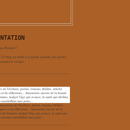
ENTATION
urs Poésies 2
: Ce blog est dédié à la poésie actuelle, aux poètes
connus et vivants.
Amoureux de l'écriture, poésie, romans, théâtre,
tiques et de réflexions... Amoureux encore de la
nt de femmes, malgré l'âge qui avance, la santé qui
s sourires ensoleillent mes jours...