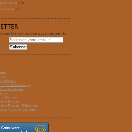
ayden-David
(18)
ane Zakad
(17)
LETTER
 pour être averti des nouveaux articles publiés.
S
itiés
sies 1
ichel Bénard
Annie Mullenbach-Nigay
hierry Deschamps
ierfetz
urel Mompezat
Poètes Français
Poètes Français - Délégations
péen Poésie, Arts et Lettres