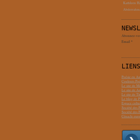
Kathleen H
Abderrahm
NEWS
Abonnez-vous
Email
LIEN
Poésie en Am
Couleurs Poé
Le site de M
Le site de 
Le site de T
Le blog de P
Espace cult
Société des 
Société des 
Cénacle euro