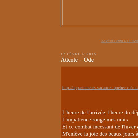
<< PÉRÉGRINER L’ESPRI
17 FÉVRIER 2015
Attente – Ode
http://appartements-vacances-quebec.ca/cate
L'heure de l'arrivée, l'heure du dé
L'impatience ronge mes nuits
Et ce combat incessant de l'hiver
M'enlève la joie des beaux jours à