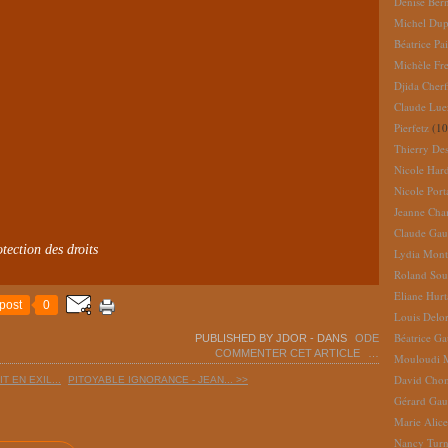
Denise Ber
Michel Dup
Béatrice Pai
Michèle Fr
Djida Cherf
Claude Lue
Pierfetz
(10
Thierry De
Nicole Har
Nicole Port
Jeanne Cha
Claude Gau
tection des droits
Lydia Mont
Roland So
Eliane Hur
post
0
Louis Delo
Béatrice G
PUBLISHED BY JDOR
-
DANS
ODE
COMMENTER CET ARTICLE
…
Mouloudi 
David Cho
T EN EXIL...
PITOYABLE IGNORANCE - JEAN... >>
Gérard Gau
Marie Alic
Nancy Turn