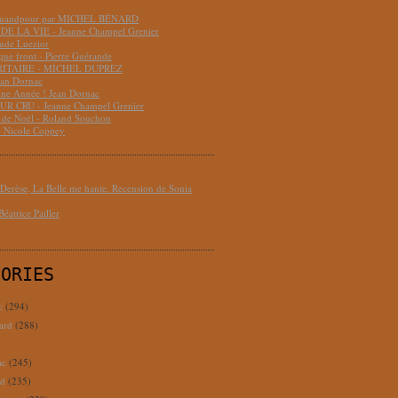
hmandpour par MICHEL BÉNARD
DE LA VIE - Jeanne Champel Grenier
aude Luezior
que front - Pierre Guérande
RITAIRE - MICHEL DUPREZ
ean Dornac
ne Année ! Jean Dornac
R CRU - Jeanne Champel Grenier
t de Noël - Roland Souchon
- Nicole Coppey
erèse, La Belle me hante. Recension de Sonia
éatrice Pailler
GORIES
c
(294)
ard
(288)
ac
(245)
rd
(235)