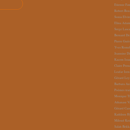
Etienne Fat
Robert Bon
Sonia Elvi
Elina Ada
Serge Lasc
Bernard De
Pierre Gué
Yves Romel
Jeannine D
Kacem Issa
Claire Pren
Leafar Izen
Gérard Ley
Barbara Au
Poèmes tradu
Monique Th
Athanase V
Gérard Caz
Kathleen H
Miloud Ke
Salah Bekk