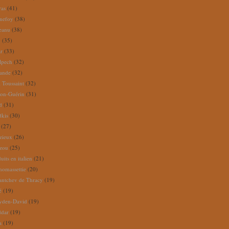
ras
(41)
nefoy
(38)
reanu
(38)
m
(35)
ar
(33)
lpech
(32)
rande
(32)
 Toussaint
(32)
ion-Guérin
(31)
d
(31)
dkis
(30)
(27)
zieux
(26)
zou
(25)
its en italien
(21)
omassettie
(20)
antchev de Thracy
(19)
é
(19)
yden-David
(19)
ddar
(19)
a
(19)