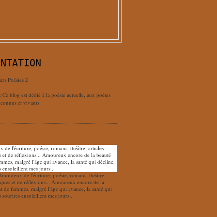
ENTATION
urs Poésies 2
: Ce blog est dédié à la poésie actuelle, aux poètes
connus et vivants.
Amoureux de l'écriture, poésie, romans, théâtre,
tiques et de réflexions... Amoureux encore de la
nt de femmes, malgré l'âge qui avance, la santé qui
s sourires ensoleillent mes jours...