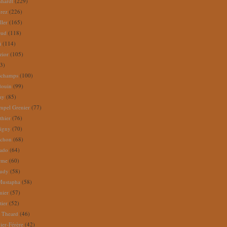
nhardt
(229)
rez
(226)
ller
(165)
eud
(118)
i
(114)
zior
(105)
3)
schamps
(100)
douin
(99)
ay
(85)
mpel Grenier
(77)
thier
(76)
igny
(70)
uchon
(68)
tado
(64)
rme
(60)
audy
(58)
Mustapha
(58)
mier
(57)
tier
(52)
e Theard
(46)
ier-Férère
(42)