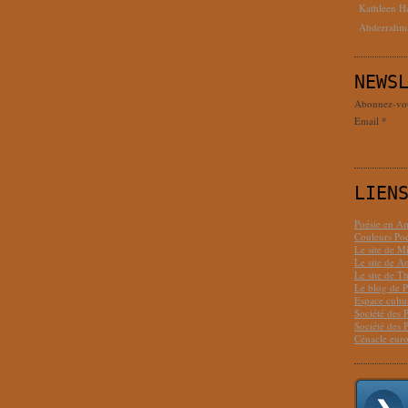
Kathleen H
Abderrahm
NEWS
Abonnez-vous
Email
LIEN
Poésie en Am
Couleurs Poé
Le site de M
Le site de 
Le site de T
Le blog de P
Espace cult
Société des 
Société des 
Cénacle euro