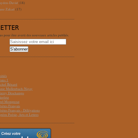
ayden-David
(18)
ane Zakad
(17)
LETTER
 pour être averti des nouveaux articles publiés.
S
itiés
sies 1
ichel Bénard
Annie Mullenbach-Nigay
hierry Deschamps
ierfetz
urel Mompezat
Poètes Français
Poètes Français - Délégations
péen Poésie, Arts et Lettres