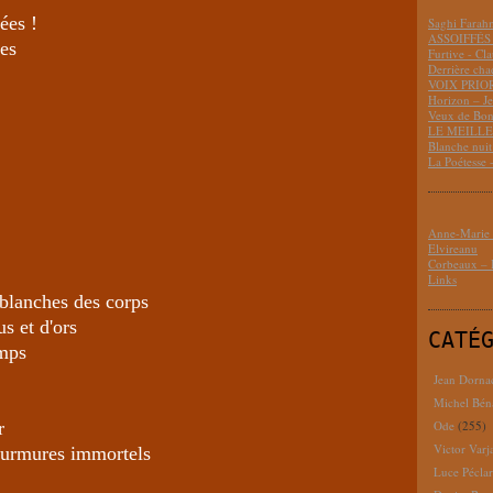
ées !
Saghi Fara
ASSOIFFÉS 
mes
Furtive - Cl
Derrière cha
VOIX PRIO
Horizon – J
Veux de Bon
LE MEILLEU
Blanche nui
La Poétesse 
Anne-Marie D
Elvireanu
Corbeaux – B
Links
 blanches des corps
s et d'ors
CATÉ
emps
Jean Dorna
Michel Bén
r
Ode
(255)
Victor Varj
murmures immortels
Luce Pécla