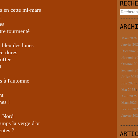
RECH
ts en cette mi-mars
s
es
ARCH
tre tourmenté
Mars 2026
Janvier 20
o bleu des lunes
Décembre 
verdures
Novembre
uffer
Octobre 2
d
Septembre
Juillet 202
s à l'automne
Juin 2025
(
Mai 2025
(
nt
Avril 2025
nes !
Mars 2025
Février 20
du Nord
Janvier 20
amps la verge d'or
entes ?
ARTI