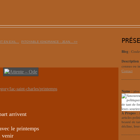
PRÉS
T EN EXIL...
PITOYABLE IGNORANCE - JEAN... >>
Blog
: Coule
Description
connus ou in
Contact
gory/lac-saint-charles/printemps
Name :
jdor
À Propos :
part arrivent
articles poli
beauté de ta
décline, leur
 avec le printemps
 venir