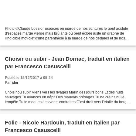
Photo ©Claude Luezior Espaces en marge de nos écritures le goût acidulé
d'espaces marge vierge mais brûlante où peut éclore juste un graphe de
l'indicible mot-clef d'une parenthèse à la marge de nos dédales et de nos
chiffres une ou deux taches d'encre...
Choisir ou subir - Jean Dornac, traduit en italien
par Francesco Casuscelli
Publié le 15/12/2017 à 05:24
Par
jdor
Choisir ou subir Viens vers les rivages Marin des jours bons Et des nuits
sauvages Tu avances en dépit Des mauvais présages Tu ne crains nulle
tempête Tu te moques des vents contraires C’est droit vers l’étoile du berger
Que tu mènes ta barque Tes biens...
Folie - Nicole Hardouin, traduit en italien par
Francesco Casuscelli