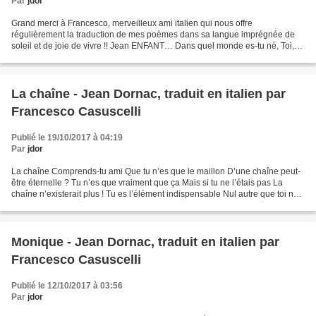
Par
jdor
Grand merci à Francesco, merveilleux ami italien qui nous offre
régulièrement la traduction de mes poèmes dans sa langue imprégnée de
soleil et de joie de vivre !! Jean ENFANT… Dans quel monde es-tu né, Toi,
l'innocent ? Tu es arrivé confiant Dans un...
La chaîne - Jean Dornac, traduit en italien par
Francesco Casuscelli
Publié le 19/10/2017 à 04:19
Par
jdor
La chaîne Comprends-tu ami Que tu n’es que le maillon D’une chaîne peut-
être éternelle ? Tu n’es que vraiment que ça Mais si tu ne l’étais pas La
chaîne n’existerait plus ! Tu es l’élément indispensable Nul autre que toi ne
compte plus Nul autre que toi...
Monique - Jean Dornac, traduit en italien par
Francesco Casuscelli
Publié le 12/10/2017 à 03:56
Par
jdor