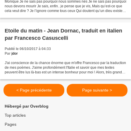
Monique Je ne sais pas pourquoi nous sommes nés Je ne sais pas pourquoi
nous devons mourir Je sais, enfin.. je pense que je vis, Mais qu’est-ce que
cela veut dire ? Je l’ignore comme tous ceux Qui doutent qu’un dieu existe
Et se sentent infiniment seuls…...
Etoile du matin - Jean Dornac, traduit en italien
par Francesco Casuscelli
Publié le 06/10/2017 à 04:33
Par
jdor
J'ai conscience de la chance énorme que m'offre Francesco par la traduction
de mes poèmes. J'aime profondément l'Italie et savoir que mes textes
peuvent être lus là-bas est un intense bonheur pour moi ! Alors, très grand
merci, mon ami Francesco !! Jean...
< Page précédente
Page suivante >
Hébergé par Overblog
Top articles
Pages