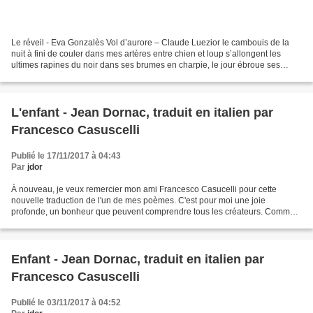
Le réveil - Eva Gonzalès Vol d’aurore – Claude Luezior le cambouis de la
nuit à fini de couler dans mes artères entre chien et loup s’allongent les
ultimes rapines du noir dans ses brumes en charpie, le jour ébroue ses
victoires premières ton sourire...
L'enfant - Jean Dornac, traduit en italien par
Francesco Casuscelli
Publié le 17/11/2017 à 04:43
Par
jdor
À nouveau, je veux remercier mon ami Francesco Casucelli pour cette
nouvelle traduction de l'un de mes poèmes. C'est pour moi une joie
profonde, un bonheur que peuvent comprendre tous les créateurs. Comment
ne pas espérer, quel que soit l'art que nous...
Enfant - Jean Dornac, traduit en italien par
Francesco Casuscelli
Publié le 03/11/2017 à 04:52