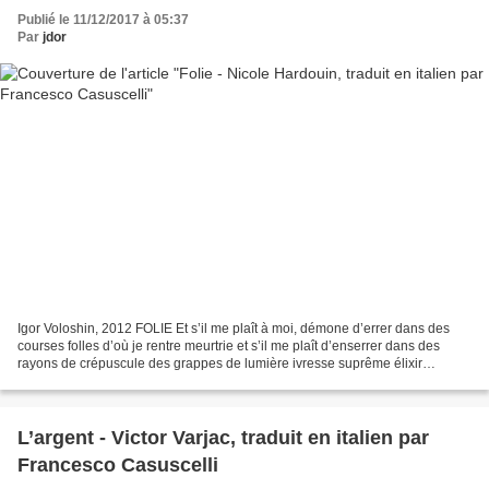
Publié le 11/12/2017 à 05:37
Par
jdor
Igor Voloshin, 2012 FOLIE Et s’il me plaît à moi, démone d’errer dans des
courses folles d’où je rentre meurtrie et s’il me plaît d’enserrer dans des
rayons de crépuscule des grappes de lumière ivresse suprême élixir
trompeur de mes réveils solitaires...
L’argent - Victor Varjac, traduit en italien par
Francesco Casuscelli