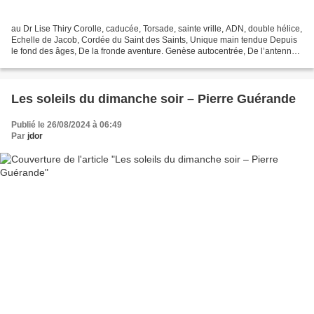
au Dr Lise Thiry Corolle, caducée, Torsade, sainte vrille, ADN, double hélice,
Echelle de Jacob, Cordée du Saint des Saints, Unique main tendue Depuis
le fond des âges, De la fronde aventure. Genèse autocentrée, De l’antenne
espérance, Douceur tourbillonnante...
Les soleils du dimanche soir – Pierre Guérande
Publié le 26/08/2024 à 06:49
Par
jdor