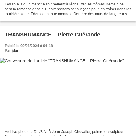
Les soleils du dimanche soir peinent à réchauffer les mômes Demain ce
sera la romance grise qui les reprendra sans façons pour les traîner dans les
tourbières d’un Eden de menue monnaie Derrière des murs de langueur si
peu conçus pour l’espérance les...
TRANSHUMANCE – Pierre Guérande
Publié le 09/08/2024 à 06:48
Par
jdor
Archive photo Le DL /B.M. À Jean-Joseph Chevalier, peintre et sculpteur