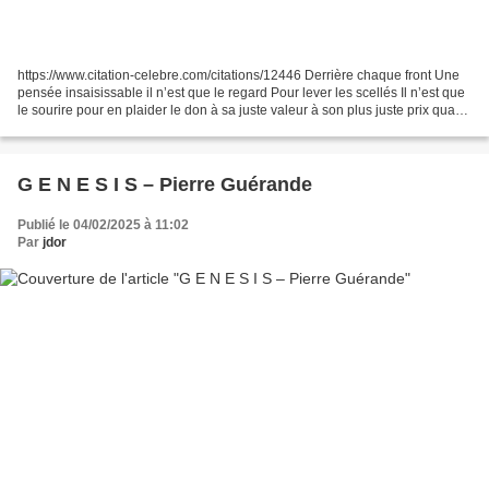
https://www.citation-celebre.com/citations/12446 Derrière chaque front Une
pensée insaisissable il n’est que le regard Pour lever les scellés Il n’est que
le sourire pour en plaider le don à sa juste valeur à son plus juste prix quand
l’âme y transparaît...
G E N E S I S – Pierre Guérande
Publié le 04/02/2025 à 11:02
Par
jdor