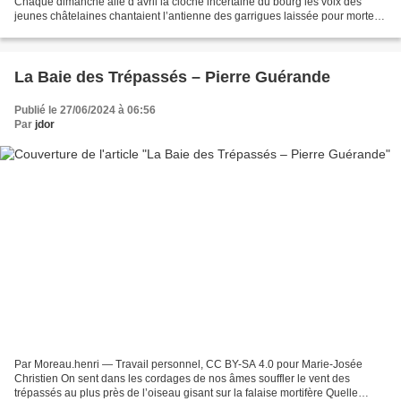
Chaque dimanche ailé d’avril la cloche incertaine du bourg les voix des
jeunes châtelaines chantaient l’antienne des garrigues laissée pour morte
avant saison mais revenant docile...
La Baie des Trépassés – Pierre Guérande
Publié le 27/06/2024 à 06:56
Par
jdor
Par Moreau.henri — Travail personnel, CC BY-SA 4.0 pour Marie-Josée
Christien On sent dans les cordages de nos âmes souffler le vent des
trépassés au plus près de l’oiseau gisant sur la falaise mortifère Quelle