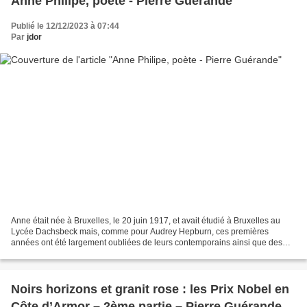
Anne Philipe, poète - Pierre Guérande
Publié le 12/12/2023 à 07:44
Par
jdor
Anne était née à Bruxelles, le 20 juin 1917, et avait étudié à Bruxelles au
Lycée Dachsbeck mais, comme pour Audrey Hepburn, ces premières
années ont été largement oubliées de leurs contemporains ainsi que des
nôtres. Celle qui s’appelait alors Nicole...
Noirs horizons et granit rose : les Prix Nobel en
Côte d’Armor – 2ème partie – Pierre Guérande