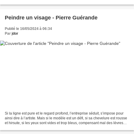
épice engrangée du large essaime ainsi ses...
Peindre un visage - Pierre Guérande
Publié le 16/05/2024 à 06:34
Par
jdor
Si la ligne est pure et le regard profond, l’entreprise séduit, s’impose pour
ainsi dire à l’artiste. Mais si le modèle est un défi, si sa chevelure est rousse
et hirsute, si les yeux sont vides et trop bleus, compensant mal des lèvres
trop rouges ; si...