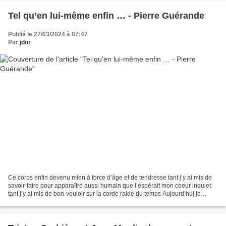
Tel qu’en lui-même enfin … - Pierre Guérande
Publié le 27/03/2024 à 07:47
Par
jdor
Ce corps enfin devenu mien à force d’âge et de tendresse tant j’y ai mis de
savoir-faire pour apparaître aussi humain que l’espérait mon coeur inquiet
tant j’y ai mis de bon-vouloir sur la corde raide du temps Aujourd’hui je
mesure combien ils me ressemblent...