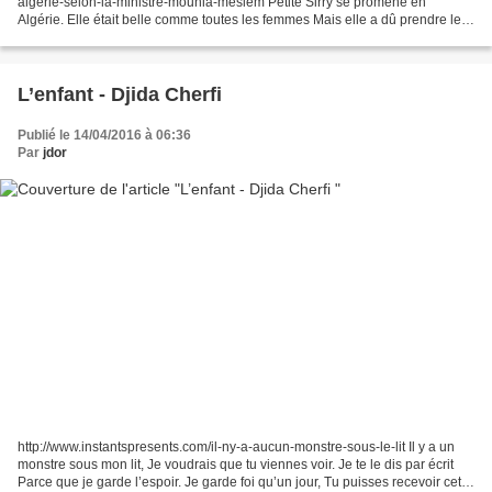
algerie-selon-la-ministre-mounia-meslem Petite Sirry se promène en
Algérie. Elle était belle comme toutes les femmes Mais elle a dû prendre les
armes. Elle a voulu se battre pour...
L’enfant - Djida Cherfi
Publié le 14/04/2016 à 06:36
Par
jdor
http://www.instantspresents.com/il-ny-a-aucun-monstre-sous-le-lit Il y a un
monstre sous mon lit, Je voudrais que tu viennes voir. Je te le dis par écrit
Parce que je garde l’espoir. Je garde foi qu’un jour, Tu puisses recevoir cette