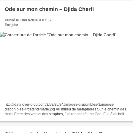
Ode sur mon chemin – Djida Cherfi
Publié le 10/03/2016 à 07:32
Par
jdor
http://idata.over-blog.com/3/58/85/94//images-disponibles-3/images-
disponibles-4/detentemarie.jpg Au milieu de métaphores Sur le chemin des
mots, Entre des vers et des strophes, J’ai rencontré une Ode. Elle était belle
dans son fond Elle m’a parlé d’un...