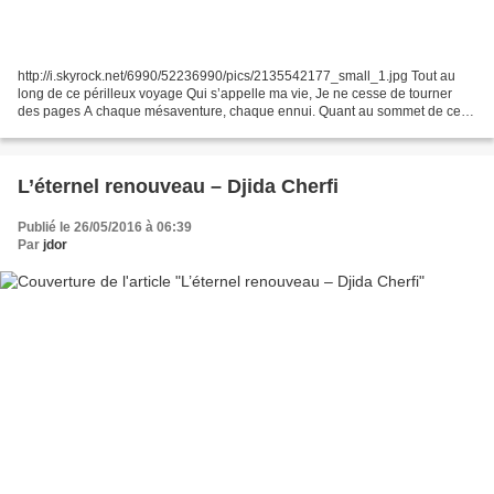
http://i.skyrock.net/6990/52236990/pics/2135542177_small_1.jpg Tout au
long de ce périlleux voyage Qui s’appelle ma vie, Je ne cesse de tourner
des pages A chaque mésaventure, chaque ennui. Quant au sommet de cette
immense montagne Ou tous mes songes...
L’éternel renouveau – Djida Cherfi
Publié le 26/05/2016 à 06:39
Par
jdor