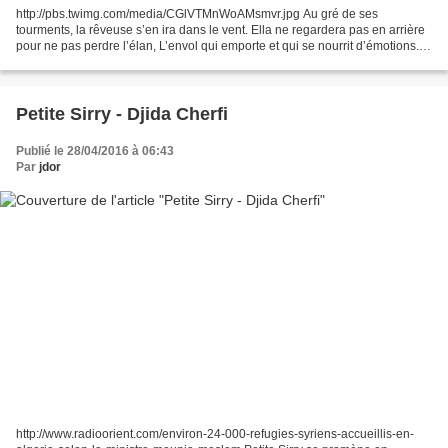
http://pbs.twimg.com/media/CGlVTMnWoAMsmvr.jpg Au gré de ses
tourments, la rêveuse s’en ira dans le vent. Ella ne regardera pas en arrière
pour ne pas perdre l’élan, L’envol qui emporte et qui se nourrit d’émotions.
Elle planera dans l’air du temps qui...
Petite Sirry - Djida Cherfi
Publié le 28/04/2016 à 06:43
Par
jdor
http://www.radioorient.com/environ-24-000-refugies-syriens-accueillis-en-