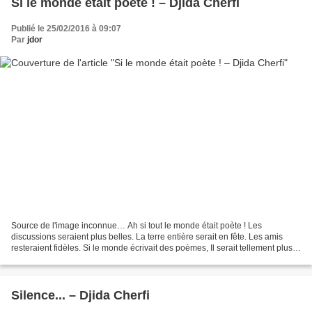
Si le monde était poète ! – Djida Cherfi
Publié le 25/02/2016 à 09:07
Par
jdor
Source de l'image inconnue… Ah si tout le monde était poète ! Les
discussions seraient plus belles. La terre entière serait en fête. Les amis
resteraient fidèles. Si le monde écrivait des poèmes, Il serait tellement plus
plaisant ! Il ne dirait rien d’autre...
Silence... – Djida Cherfi