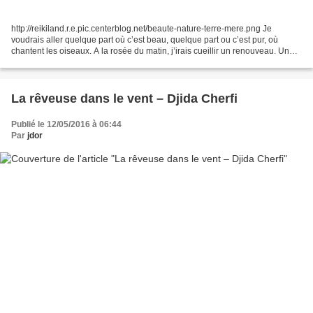
http://reikiland.r.e.pic.centerblog.net/beaute-nature-terre-mere.png Je
voudrais aller quelque part où c’est beau, quelque part ou c’est pur, où
chantent les oiseaux. A la rosée du matin, j’irais cueillir un renouveau. Un
pissenlit qui pousse sur les...
La rêveuse dans le vent – Djida Cherfi
Publié le 12/05/2016 à 06:44
Par
jdor