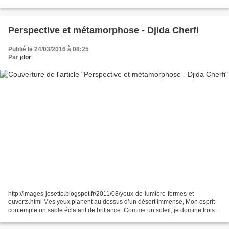
lettre, Qui te dit...
Perspective et métamorphose - Djida Cherfi
Publié le 24/03/2016 à 08:25
Par
jdor
http://images-josette.blogspot.fr/2011/08/yeux-de-lumiere-fermes-et-
ouverts.html Mes yeux planent au dessus d’un désert immense, Mon esprit
contemple un sable éclatant de brillance. Comme un soleil, je domine trois
femmes habillée en rose Qui pressent...