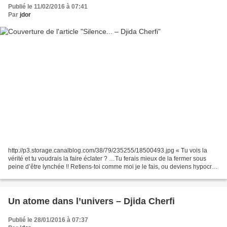
Publié le 11/02/2016 à 07:41
Par
jdor
http://p3.storage.canalblog.com/38/79/235255/18500493.jpg « Tu vois la
vérité et tu voudrais la faire éclater ? …Tu ferais mieux de la fermer sous
peine d’être lynchée !! Retiens-toi comme moi je le fais, ou deviens hypocrite
comme tous ceux dont tu es...
Un atome dans l’univers – Djida Cherfi
Publié le 28/01/2016 à 07:37