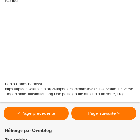
Par
jdor
Pablo Carlos Budassi -
https://upload.wikimedia.org/wikipedia/commons/e/e7/Observable_universe
_logarithmic_illustration.png Une petite goutte au fond d’un verre, Fragile de
transparence et de matière. Substance vaporeuse au gout amer, Prête à
s’envoler...
< Page précédente
Page suivante >
Hébergé par Overblog