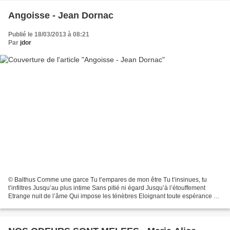
Angoisse - Jean Dornac
Publié le 18/03/2013 à 08:21
Par
jdor
© Balthus Comme une garce Tu t’empares de mon être Tu t’insinues, tu
t’infiltres Jusqu’au plus intime Sans pitié ni égard Jusqu’à l’étouffement
Etrange nuit de l’âme Qui impose les ténèbres Eloignant toute espérance Tu
es le bistouri Qui scarifie le cœur...