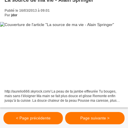
Publié le 16/03/2013 à 09:01
Par
jdor
http://aurelio666.skyrock.com/ La peau de ta jambe effleurée Tu bouges,
mais sans t’éloigner Ma main se fait plus douce et glisse Remonte enfin
jusqu’à ta cuisse. La douce chaleur de ta peau Pousse ma caresse, plus
haut Tu t’étires un peu en grognant...
< Page précédente
Page suivante >