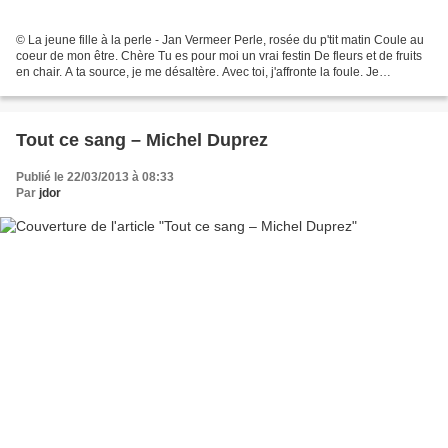
© La jeune fille à la perle - Jan Vermeer Perle, rosée du p'tit matin Coule au
coeur de mon être. Chère Tu es pour moi un vrai festin De fleurs et de fruits
en chair. A ta source, je me désaltère. Avec toi, j'affronte la foule. Je
découvre à nouveau la...
Tout ce sang – Michel Duprez
Publié le 22/03/2013 à 08:33
Par
jdor