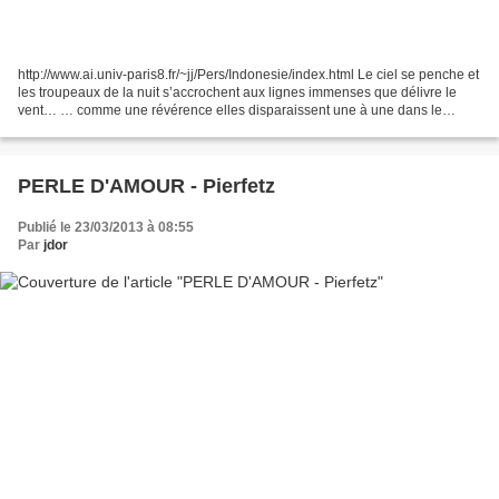
http://www.ai.univ-paris8.fr/~jj/Pers/Indonesie/index.html Le ciel se penche et
les troupeaux de la nuit s’accrochent aux lignes immenses que délivre le
vent… … comme une révérence elles disparaissent une à une dans le
fleuve de l’ombre… L’horizon lève...
PERLE D'AMOUR - Pierfetz
Publié le 23/03/2013 à 08:55
Par
jdor