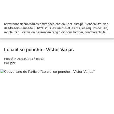
http://renneslechateau-fr.com/rennes-chateau-actualite/peut-encore-trouver-
des-tresors-france-t455.html Sous les lambris et les ors, les requins de l’Art,
renifleurs du vermillon passent en rang d’oignons lorgner, nonchalants, les
trésors. À la queue...
Le ciel se penche - Victor Varjac
Publié le 24/03/2013 à 08:48
Par
jdor