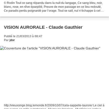
© Rodin Tout ce sang répandu dans la nuit du langage, Ce sang bleu, noir,
blanc, rose, en rêve éparpillé, Preuve de mon passage en ce lieu redouté,
Ce paradis perdu poignardé par l’orage. Tout se sait, nul n’échappe à cet œil
sans visage Qui vous condamne...
VISION AURORALE - Claude Gauthier
Publié le 21/03/2013 à 08:47
Par
jdor
http://vieuxsinge.blog.lemonde.fr/2009/10/07/cela-sappelle-laurore/ Le ciel à