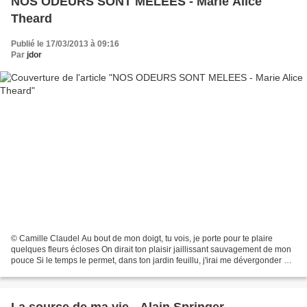
NOS ODEURS SONT MELEES - Marie Alice
Theard
Publié le 17/03/2013 à 09:16
Par
jdor
© Camille Claudel Au bout de mon doigt, tu vois, je porte pour te plaire
quelques fleurs écloses On dirait ton plaisir jaillissant sauvagement de mon
pouce Si le temps le permet, dans ton jardin feuillu, j'irai me dévergonder et
nous emmêler Ce temps-la...
La source de ma vie - Alain Springer