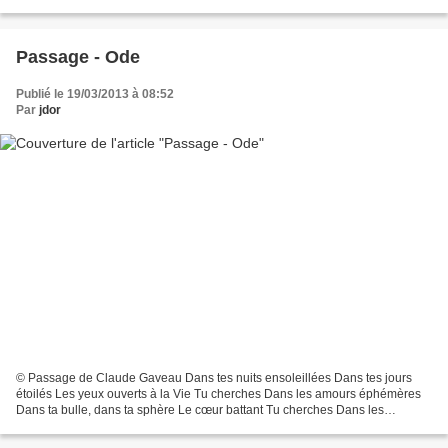
celtiques confluences, De pénétrer...
Passage - Ode
Publié le 19/03/2013 à 08:52
Par
jdor
© Passage de Claude Gaveau Dans tes nuits ensoleillées Dans tes jours
étoilés Les yeux ouverts à la Vie Tu cherches Dans les amours éphémères
Dans ta bulle, dans ta sphère Le cœur battant Tu cherches Dans les
corridors embrumés Dans les bras de la poésie...