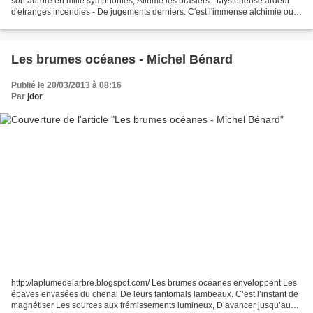
son aurore en mille symphonies, Allume les brasiers - Mystérieuse ardeur
d'étranges incendies - De jugements derniers. C'est l'immense alchimie où
l'âme se ressource, L'appel...
Les brumes océanes - Michel Bénard
Publié le 20/03/2013 à 08:16
Par
jdor
http://laplumedelarbre.blogspot.com/ Les brumes océanes enveloppent Les
épaves envasées du chenal De leurs fantomals lambeaux. C’est l’instant de
magnétiser Les sources aux frémissements lumineux, D’avancer jusqu’aux