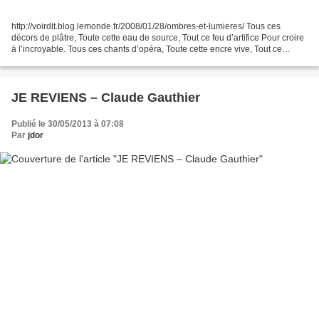
http://voirdit.blog.lemonde.fr/2008/01/28/ombres-et-lumieres/ Tous ces
décors de plâtre, Toute cette eau de source, Tout ce feu d’artifice Pour croire
à l’incroyable. Tous ces chants d’opéra, Toute cette encre vive, Tout ce
spectacle en soi Pour qu’une...
JE REVIENS – Claude Gauthier
Publié le 30/05/2013 à 07:08
Par
jdor