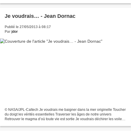
labyrinthes Là où on s'éreinte On joue...
Je voudrais… - Jean Dornac
Publié le 27/05/2013 à 08:17
Par
jdor
© NASA/JPL-Caltech Je voudrais me baigner dans la mer originelle Toucher
du doigt les vérités essentielles Traverser les âges de notre univers
Retrouver le magma d’où toute vie est sortie Je voudrais déchirer les voiles
opaques Tissées au fil des siècles...