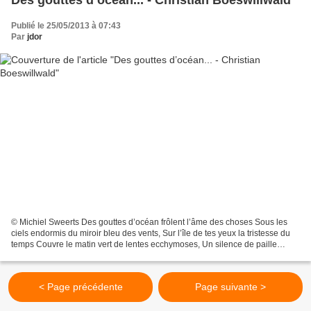
Publié le 25/05/2013 à 07:43
Par
jdor
© Michiel Sweerts Des gouttes d’océan frôlent l’âme des choses Sous les
ciels endormis du miroir bleu des vents, Sur l’île de tes yeux la tristesse du
temps Couvre le matin vert de lentes ecchymoses, Un silence de paille
éparpille l’ennui Au gré des souvenirs...
< Page précédente
Page suivante >