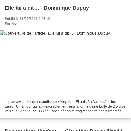
Elle lui a dit… - Dominique Dupuy
Publié le 26/05/2013 à 07:41
Par
jdor
http://www.etoilesdemesnuits.com/ Virgule… Et puis Sa Dame s'est tue.
Erreur. Un amour qui a, inexorablement, pris la forme d'une bulle de BD vide,
Ironique, Moqueuse. Il écrit. Pantin dérisoire s'agitant entre des parenthèses
devenues aussi insignifiantes...
Des gouttes d’océan... - Christian Boeswillwald