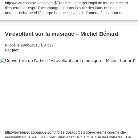
http://www.cosmovisions.com/$Eros.htm Le corps empli de tout de force et
d'espérance l'esprit l'accompagnant dans la suite des jours ensemble ils
nouent l'écharpe et l'écharpe balance te saisit et t'amène à moi pour nos
amours Revois, relis, redis de...
Virevoltant sur la musique – Michel Bénard
Publié le 29/05/2013 à 07:29
Par
jdor
http://lewebpedagogique.com/iroiseldorado/category/creer/le-poeme-de-
massambalo/ A Paul Maulpoix. Virevoltant sur la musique des sphères Et le