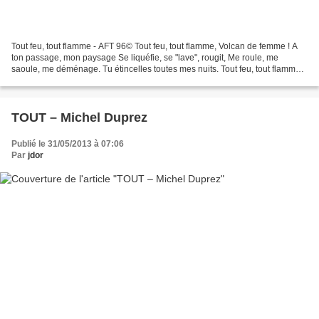
Tout feu, tout flamme - AFT 96© Tout feu, tout flamme, Volcan de femme ! A
ton passage, mon paysage Se liquéfie, se "lave", rougit, Me roule, me
saoule, me déménage. Tu étincelles toutes mes nuits. Tout feu, tout flamme,
Volcan de femme ! Mais si je meurs...
TOUT – Michel Duprez
Publié le 31/05/2013 à 07:06
Par
jdor