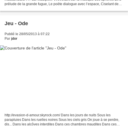
prélude de la grande fugue, Le poète dialogue avec l’espace, Ciselant des
empreintes de rêve Sur l’allégorique...
Jeu - Ode
Publié le 28/05/2013 à 07:22
Par
jdor
http://evasion-d-amour.skyrock.com/ Dans les jours de nuits Sous les
parapluies Dans les ruelles noires Sous les ciels gris On joue à se perdre,
dis... Dans les alcôves interdites Dans ces chambres maudites Dans ces