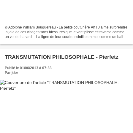
© Adolphe William Bouguereau - La petite couturière Ah ! J’aime surprendre
la joie de ces visages sans blessures que le vent plisse et traverse comme
un vol de hasard… La ligne de leur sourire scintille en moi comme un ballet
de lumière… Je suis l’âme...
TRANSMUTATION PHILOSOPHALE - Pierfetz
Publié le 01/06/2013 à 07:38
Par
jdor