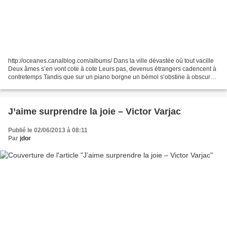
http://oceanes.canalblog.com/albums/ Dans la ville dévastée où tout vacille
Deux âmes s’en vont cote à cote Leurs pas, devenus étrangers cadencent à
contretemps Tandis que sur un piano borgne un bémol s’obstine à obscurcir
la flamboyance insolente de...
J’aime surprendre la joie – Victor Varjac
Publié le 02/06/2013 à 08:11
Par
jdor