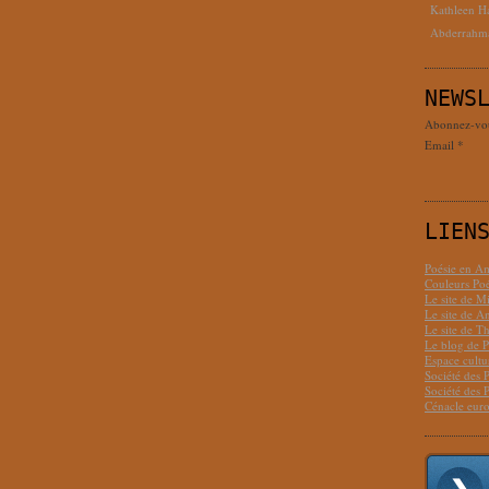
Kathleen H
Abderrahm
NEWS
Abonnez-vous
Email
LIEN
Poésie en Am
Couleurs Poé
Le site de M
Le site de 
Le site de T
Le blog de P
Espace cult
Société des 
Société des 
Cénacle euro