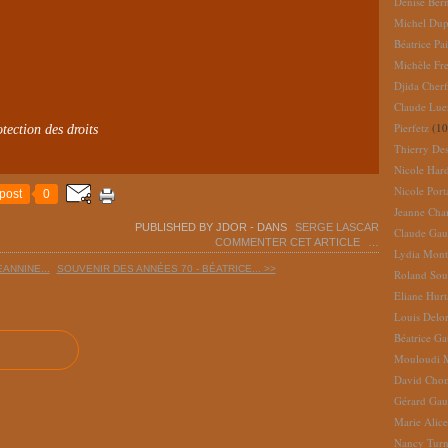
Denise Ber
Michel Dup
Béatrice Pai
Michèle Fr
Djida Cherf
Claude Lue
Pierfetz
(10
tection des droits
Thierry De
Nicole Har
Nicole Port
post
0
Jeanne Cha
PUBLISHED BY JDOR
-
DANS
SERGE LASCAR
Claude Gau
COMMENTER CET ARTICLE
…
Lydia Mont
EANNINE...
SOUVENIR DES ANNÉES 70 - BÉATRICE... >>
Roland So
Eliane Hur
Louis Delo
Béatrice G
Mouloudi 
David Cho
Gérard Gau
Marie Alic
Nancy Turn