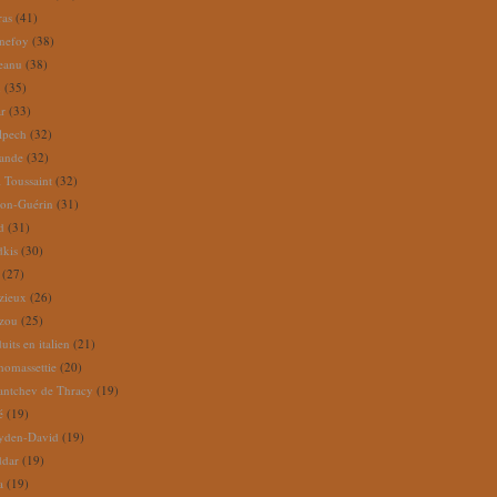
ras
(41)
nefoy
(38)
reanu
(38)
m
(35)
ar
(33)
lpech
(32)
rande
(32)
 Toussaint
(32)
ion-Guérin
(31)
d
(31)
dkis
(30)
(27)
zieux
(26)
zou
(25)
its en italien
(21)
omassettie
(20)
antchev de Thracy
(19)
é
(19)
yden-David
(19)
ddar
(19)
a
(19)