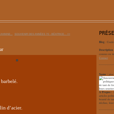
PRÉS
EANNINE...
SOUVENIR DES ANNÉES 70 - BÉATRICE... >>
Blog
: Coule
ar
Description
connus ou in
Contact
Name :
jdor
 barbelé.
À Propos :
articles poli
beauté de ta
décline, leur
in d’acier.