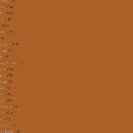
nhardt
(229)
rez
(226)
ller
(165)
eud
(118)
i
(114)
zior
(105)
3)
schamps
(100)
douin
(99)
ay
(85)
mpel Grenier
(77)
thier
(76)
igny
(70)
uchon
(68)
tado
(64)
rme
(60)
audy
(58)
Mustapha
(58)
mier
(57)
tier
(52)
e Theard
(46)
ier-Férère
(42)