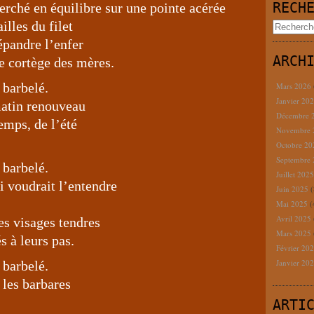
RECH
rché en équilibre sur une pointe acérée
illes du filet
épandre l’enfer
ARCH
le cortège des mères.
 barbelé.
Mars 2026
Janvier 20
 matin renouveau
Décembre 
emps, de l’été
Novembre
Octobre 2
Septembre
 barbelé.
Juillet 202
ui voudrait l’entendre
Juin 2025
(
Mai 2025
(
Avril 2025
es visages tendres
Mars 2025
 à leurs pas.
Février 20
Janvier 20
 barbelé.
 les barbares
ARTI