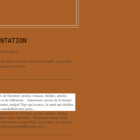
ENTATION
urs Poésies 2
: Ce blog est dédié à la poésie actuelle, aux poètes
connus et vivants.
Amoureux de l'écriture, poésie, romans, théâtre,
tiques et de réflexions... Amoureux encore de la
nt de femmes, malgré l'âge qui avance, la santé qui
s sourires ensoleillent mes jours...