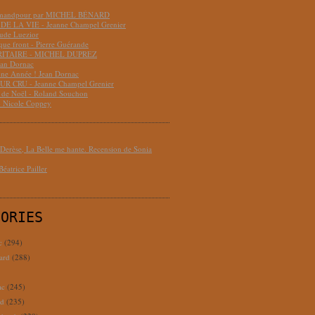
hmandpour par MICHEL BÉNARD
DE LA VIE - Jeanne Champel Grenier
aude Luezior
que front - Pierre Guérande
RITAIRE - MICHEL DUPREZ
ean Dornac
ne Année ! Jean Dornac
R CRU - Jeanne Champel Grenier
t de Noël - Roland Souchon
- Nicole Coppey
erèse, La Belle me hante. Recension de Sonia
éatrice Pailler
GORIES
c
(294)
ard
(288)
ac
(245)
rd
(235)