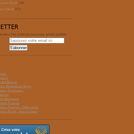
ayden-David
(18)
ane Zakad
(17)
LETTER
 pour être averti des nouveaux articles publiés.
S
itiés
sies 1
ichel Bénard
Annie Mullenbach-Nigay
hierry Deschamps
ierfetz
urel Mompezat
Poètes Français
Poètes Français - Délégations
péen Poésie, Arts et Lettres