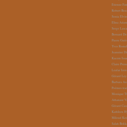
Etienne Fat
Robert Bon
Sonia Elvi
Elina Ada
Serge Lasc
Bernard De
Pierre Gué
Yves Romel
Jeannine D
Kacem Issa
Claire Pren
Leafar Izen
Gérard Ley
Barbara Au
Poèmes tradu
Monique Th
Athanase V
Gérard Caz
Kathleen H
Miloud Ke
Salah Bekk