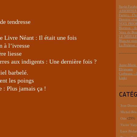
Saghi Fara
ASSOIFFÉS 
Furtive - Cl
Derrière cha
 de tendresse
VOIX PRIO
Horizon – J
Veux de Bon
LE MEILLEU
 Livre Néant : Il était une fois
Blanche nui
 à l’ivresse
La Poétesse 
re liesse
res aux indigents : Une dernière fois ?
Anne-Marie D
Elvireanu
iel barbelé.
Corbeaux – B
Links
tent les poings
e : Plus jamais ça !
CATÉ
Jean Dorna
Michel Bén
Ode
(255)
Victor Varj
Luce Pécla