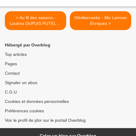
< Au fil des saisons -
Méditerranée - Alix Lerman
Loubna DUPUIS PUTELAT
Enriquez >
et Paula OLIVEIRA
PERREUX
Hébergé par Overblog
Top articles
Pages
Contact
Signaler un abus
C.G.U.
Cookies et données personnelles
Préférences cookies
Voir le profil de jdor sur le portail Overblog
Créer un blog sur Overblog